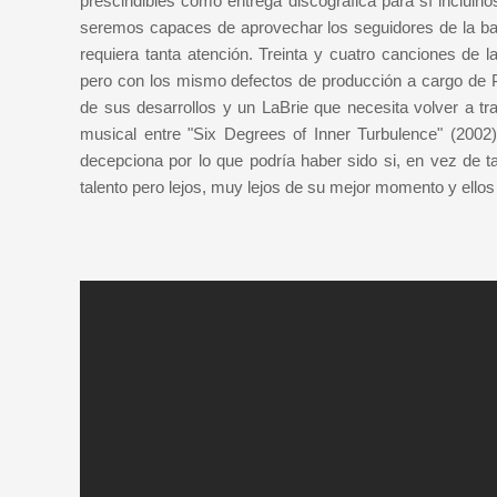
prescindibles como entrega discográfica para sí incluir
seremos capaces de aprovechar los seguidores de la ba
requiera tanta atención. Treinta y cuatro canciones de
pero con los mismo defectos de producción a cargo de P
de sus desarrollos y un LaBrie que necesita volver a tr
musical entre "Six Degrees of Inner Turbulence" (2002
decepciona por lo que podría haber sido si, en vez de t
talento pero lejos, muy lejos de su mejor momento y ello