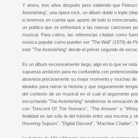
Y ahora, tres años después pero sabiendo que Petrucci
Astonishing", una ópera rock, un álbum doble o triple (de
si tenemos en cuenta que, aparte de todo lo mencionado, s
un público que se enfrentará a las nuevas canciones por
musical. Para colmo, las referencias citadas como fue
música popular como pueden ser "The Wall" (1979) de P
este "The Astonishing" desde el primer segundo de escuc
Es un álbum excesivamente largo, algo en lo que se nota
supuesta ambición para no confundirla con pretenciosid
atraviesa precisamente su mejor momento y muchas de lo
ideados para narrar la historia y que seguramente ten
del contexto de un musical en el cual el argumento p
escuchando "The Astonishing" tendremos la sensación d
con "Descent Of The Nomacs", "The Answer" o "Whis
finalidad es tan sólo la del tránsito entre una escena y 
Hovering Sojourn", "Digital Discord", "Machine Chatter",