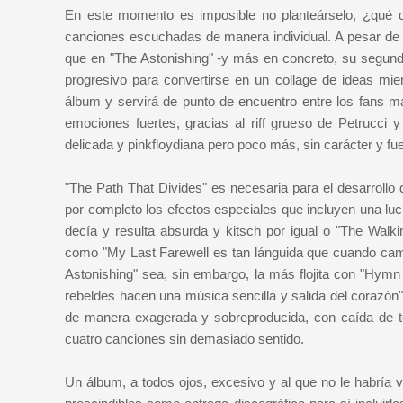
En este momento es imposible no planteárselo, ¿qué 
canciones escuchadas de manera individual. A pesar de 
que en "The Astonishing" -y más en concreto, su segund
progresivo para convertirse en un collage de ideas mi
álbum y servirá de punto de encuentro entre los fans m
emociones fuertes, gracias al riff grueso de Petrucci
delicada y pinkfloydiana pero poco más, sin carácter y fu
"The Path That Divides" es necesaria para el desarrollo
por completo los efectos especiales que incluyen una lu
decía y resulta absurda y kitsch por igual o "The Walk
como "My Last Farewell es tan lánguida que cuando camb
Astonishing" sea, sin embargo, la más flojita con "Hym
rebeldes hacen una música sencilla y salida del corazón"
de manera exagerada y sobreproducida, con caída de telón
cuatro canciones sin demasiado sentido.
Un álbum, a todos ojos, excesivo y al que no le habría v