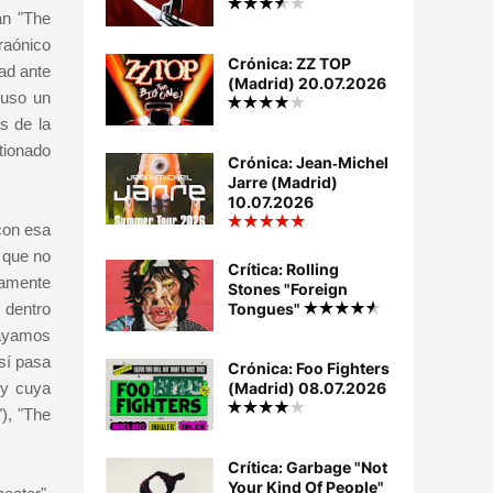
an "The
araónico
Crónica: ZZ TOP
dad ante
(Madrid) 20.07.2026
luso un
s de la
tionado
Crónica: Jean‐Michel
Jarre (Madrid)
10.07.2026
con esa
 que no
Crítica: Rolling
ramente
Stones "Foreign
 dentro
Tongues"
vayamos
sí pasa
Crónica: Foo Fighters
 y cuya
(Madrid) 08.07.2026
"), "The
Crítica: Garbage "Not
Your Kind Of People"