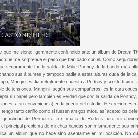
r que me siento ligeramente confundido ante un álbum de Dream Th
porque me sorprende el paso que han dado con él. Como seguidores
e seguramente fue la salida de Mike Portnoy de la banda más allá
uchando sus álbumes y tampoco nadie a estas alturas duda de la cal
upo; Mangini es diametralmente opuesto a Portnoy y si el fortísimo c
able de tensiones, Mangini -según sus compañeros- es la cara opuest
epta su papel pero también es verdad que con la salida de Portnoy
cojones, a su conveniencia) en la puerta del estudio. He crecido esc
es tengo tanto cariño como si fuesen amigos míos, así acepto los def
a genialidad de Petrucci o la simpatía de Rudess pero mi opinió
que el principal problema de muchas bandas son mismamente sus prin
ublica un álbum que no hace sino asentarme en mi posición. No d