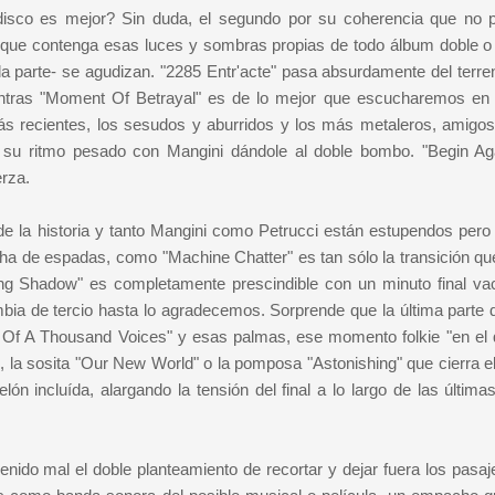
disco es mejor? Sin duda, el segundo por su coherencia que no 
que contenga esas luces y sombras propias de todo álbum doble o t
a parte- se agudizan. "2285 Entr'acte" pasa absurdamente del terr
entras "Moment Of Betrayal" es de lo mejor que escucharemos en 
ás recientes, los sesudos y aburridos y los más metaleros, amigos
 y su ritmo pesado con Mangini dándole al doble bombo. "Begin Ag
erza.
 de la historia y tanto Mangini como Petrucci están estupendos pero
cha de espadas, como "Machine Chatter" es tan sólo la transición qu
ing Shadow" es completamente prescindible con un minuto final vac
ia de tercio hasta lo agradecemos. Sorprende que la última parte 
n Of A Thousand Voices" y esas palmas, ese momento folkie "en el 
, la sosita "Our New World" o la pomposa "Astonishing" que cierra e
 incluída, alargando la tensión del final a lo largo de las últimas
enido mal el doble planteamiento de recortar y dejar fuera los pasa