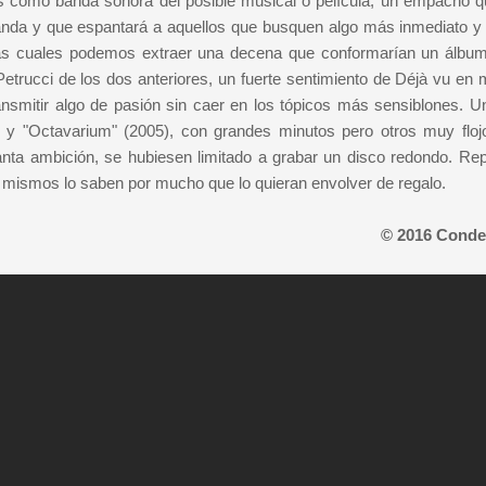
los como banda sonora del posible musical o película, un empacho q
nda y que espantará a aquellos que busquen algo más inmediato y
 las cuales podemos extraer una decena que conformarían un álbum
etrucci de los dos anteriores, un fuerte sentimiento de Déjà vu en
ansmitir algo de pasión sin caer en los tópicos más sensiblones. U
) y "Octavarium" (2005), con grandes minutos pero otros muy floj
anta ambición, se hubiesen limitado a grabar un disco redondo. Rep
s mismos lo saben por mucho que lo quieran envolver de regalo.
© 2016 Conde