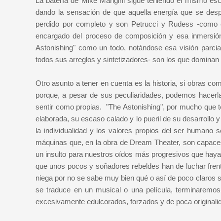
La batería de Mike Mangini sigue teniendo el mismo es
dando la sensación de que aquella energía que se desp
perdido por completo y son Petrucci y Rudess -como e
encargado del proceso de composición y esa inmersión 
Astonishing" como un todo, notándose esa visión parcial 
todos sus arreglos y sintetizadores- son los que dominan
Otro asunto a tener en cuenta es la historia, si obras c
porque, a pesar de sus peculiaridades, podemos hacer
sentir como propias. "The Astonishing", por mucho que t
elaborada, su escaso calado y lo pueril de su desarrollo 
la individualidad y los valores propios del ser humano 
máquinas que, en la obra de Dream Theater, son capace
un insulto para nuestros oídos más progresivos que haya
que unos pocos y soñadores rebeldes han de luchar fren
niega por no se sabe muy bien qué o así de poco claros 
se traduce en un musical o una película, terminaremos
excesivamente edulcorados, forzados y de poca originali