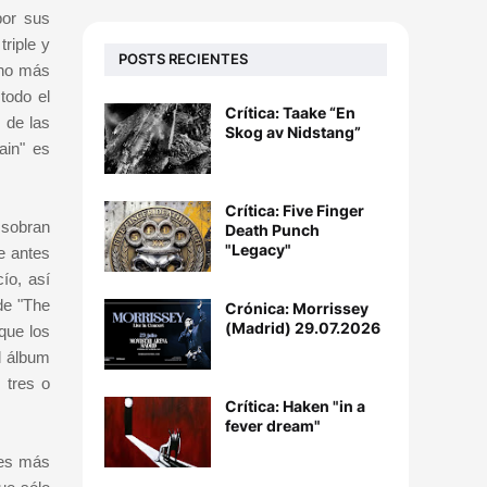
por sus
riple y
POSTS RECIENTES
eno más
todo el
Crítica: Taake “En
 de las
Skog av Nidstang”
ain" es
Crítica: Five Finger
 sobran
Death Punch
"Legacy"
e antes
ío, así
de "The
Crónica: Morrissey
(Madrid) 29.07.2026
que los
l álbum
 tres o
Crítica: Haken "in a
fever dream"
jes más