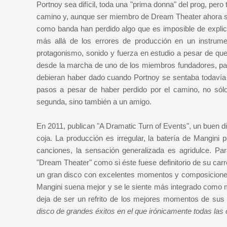
Portnoy sea difícil, toda una "prima donna" del prog, pero
camino y, aunque ser miembro de Dream Theater ahora se
como banda han perdido algo que es imposible de explica
más allá de los errores de producción en un instru
protagonismo, sonido y fuerza en estudio a pesar de qu
desde la marcha de uno de los miembros fundadores, pa
debieran haber dado cuando Portnoy se sentaba todavía t
pasos a pesar de haber perdido por el camino, no sólo
segunda, sino también a un amigo.
En 2011, publican "A Dramatic Turn of Events", un buen d
coja. La producción es irregular, la batería de Mangin
canciones, la sensación generalizada es agridulce. Pa
"Dream Theater" como si éste fuese definitorio de su car
un gran disco con excelentes momentos y composiciones m
Mangini suena mejor y se le siente más integrado como 
deja de ser un refrito de los mejores momentos de su
disco de grandes éxitos en el que irónicamente todas las