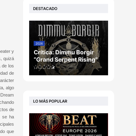
DESTACADO
2026
eater y
Crítica: Dimmu Borgir
, quizá
“Grand Serpent Rising”
 de los
idad de
arácter
a, algo
, Dream
LO MÁS POPULAR
uchando
ectos de
n se ha
cipales
udo que