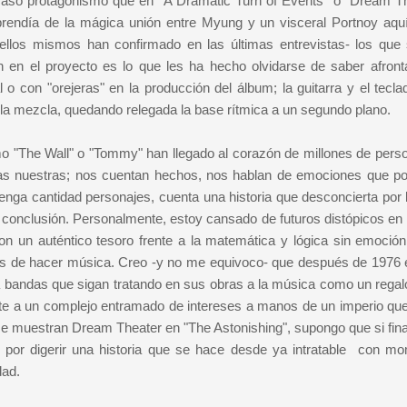
caso protagonismo que en "A Dramatic Turn of Events" o "Dream Th
rendía de la mágica unión entre Myung y un visceral Portnoy aqu
llos mismos han confirmado en las últimas entrevistas- los que
en el proyecto es lo que les ha hecho olvidarse de saber afront
o con "orejeras" en la producción del álbum; la guitarra y el tecla
 la mezcla, quedando relegada la base rítmica a un segundo plano.
omo "The Wall" o "Tommy" han llegado al corazón de millones de pers
las nuestras; nos cuentan hechos, nos hablan de emociones que 
enga cantidad personajes, cuenta una historia que desconcierta por 
y conclusión. Personalmente, estoy cansado de futuros distópicos en 
son un auténtico tesoro frente a la matemática y lógica sin emoción
s de hacer música. Creo -y no me equivoco- que después de 1976 
 bandas que sigan tratando en sus obras a la música como un regalo
te a un complejo entramado de intereses a manos de un imperio que
se muestran Dream Theater en "The Astonishing", supongo que si fin
 por digerir una historia que se hace desde ya intratable con m
dad.