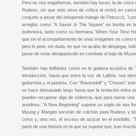
Pero no nos engañemos, también hay luces; la de cinco m
Rudess, sin que esto sirva de crítica al resto) en can
conjunto a pesar del estupendo trabajo de Petrucci). "Lor
arreglos como "A Savior In The Square" es bonita en la
inofensiva, tanto como su hermana "When Your Time Has
que sin el acompañamiento de unas imágenes es como est
pero lo peor, sin duda, es que no acaba de despegar, todo
pesar de estar
desaparecido en combate
el bajo de Myu
También hay brillantez como en la guitarra acústica de 
introducción, hasta que entra la voz de LaBrie, nos de
guitarrista y el pianista. Con "Ravenskill" y "Chosen" en
se hace demasiado largo hasta que la tentación entra 
pueden recuperar algo de violencia, que para narrar una 
anodinos. "A New Beginning" supone un soplo de aire fr
Myung y Mangini servirán de colchón para Rudess y los r
coros y, otra vez, el exceso de azúcar en el estribillo. 
parte de una historia en la que se supone que, tras mucho