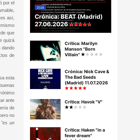
ó por el
2026
amable,
Crónica: BEAT (Madrid)
es así,
27.06.2026
l mismo
 de que
e quizá
Crítica: Marilyn
n dando
Manson "Born
Villain"
ctos de
Crónica: Nick Cave &
The Bad Seeds
sa esta
(Madrid) 11.07.2026
 buenas
omónimo
ar ante
Crítica: Havok "V"
ería de
pero no
:
"es un
Crítica: Haken "in a
fever dream"