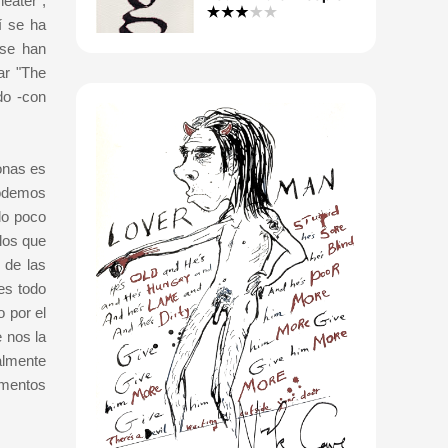
eater",
í se ha
 se han
ar "The
do -con
onas es
podemos
lo poco
los que
 de las
es todo
 por el
 nos la
almente
omentos