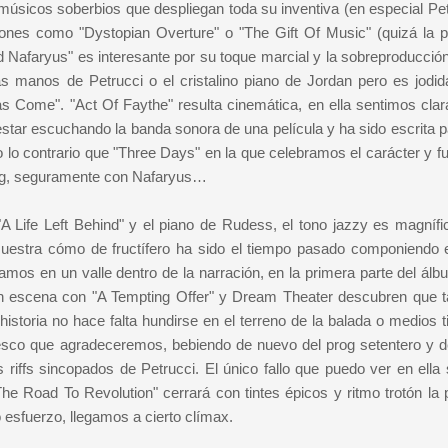
úsicos soberbios que despliegan toda su inventiva (en especial Pet
ciones como "Dystopian Overture" o "The Gift Of Music" (quizá la p
d Nafaryus" es interesante por su toque marcial y la sobreproducción
s manos de Petrucci o el cristalino piano de Jordan pero es jodi
 Come". "Act Of Faythe" resulta cinemática, en ella sentimos cla
ar escuchando la banda sonora de una película y ha sido escrita pa
 lo contrario que "Three Days" en la que celebramos el carácter y fu
ng, seguramente con Nafaryus…
"A Life Left Behind" y el piano de Rudess, el tono jazzy es magnífi
muestra cómo de fructífero ha sido el tiempo pasado componiendo e
tramos en un valle dentro de la narración, en la primera parte del ál
en escena con "A Tempting Offer" y Dream Theater descubren que 
historia no hace falta hundirse en el terreno de la balada o medios 
esco que agradeceremos, bebiendo de nuevo del prog setentero y de
iffs sincopados de Petrucci. El único fallo que puedo ver en ella 
"The Road To Revolution" cerrará con tintes épicos y ritmo trotón la
 esfuerzo, llegamos a cierto clímax.