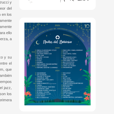
rucci y
eor del
 en los
damente
ramente
ra ello
erza, a
co y su
ntre el
bum, que
también
tiempos
l jazz,
son los
 primera