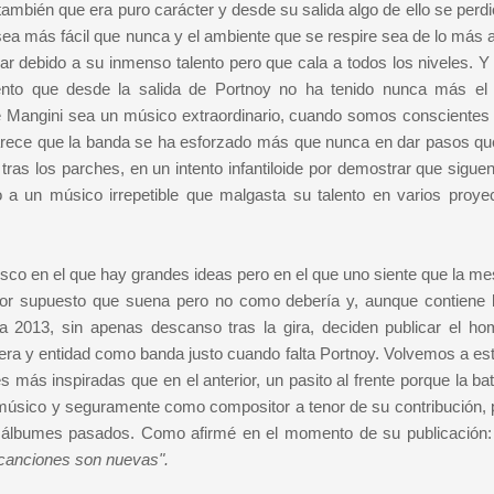
 también que era puro carácter y desde su salida algo de ello se perdi
a más fácil que nunca y el ambiente que se respire sea de lo más 
r debido a su inmenso talento pero que cala a todos los niveles. Y 
mento que desde la salida de Portnoy no ha tenido nunca más e
e Mangini sea un músico extraordinario, cuando somos conscientes
rece que la banda se ha esforzado más que nunca en dar pasos qu
ras los parches, en un intento infantiloide por demostrar que sigue
 a un músico irrepetible que malgasta su talento en varios proye
isco en el que hay grandes ideas pero en el que uno siente que la me
i por supuesto que suena pero no como debería y, aunque contiene
ra 2013, sin apenas descanso tras la gira, deciden publicar el h
rera y entidad como banda justo cuando falta Portnoy. Volvemos a est
ás inspiradas que en el anterior, un pasito al frente porque la bat
músico y seguramente como compositor a tenor de su contribución, 
s álbumes pasados. Como afirmé en el momento de su publicación
 canciones son nuevas".