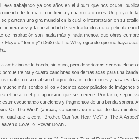
 lleva trabajando ya dos años en el álbum que nos ocupa, public
pendiendo del formato) con treinta y cuatro canciones. Un proyecto f
e plantean una gira mundial en la cual lo interpretarán en su totali
 primera vez y la posibilidad de ser traducido a una película e inc
nte de inspiración son, nada más y nada menos, que obras cumbre
ink Floyd o "Tommy" (1969) de The Who, logrando que me haya cues
ha.
 la ambición de la banda, sin duda, pero deberíamos ser cautelosos 
ad porque treinta y cuatro canciones son demasiadas para una banda
s cuales no son tal sino fragmentos, introducciones y pasajes cla
gan mucho más sentido si los viésemos acompañados de imágenes o
osea el peso o el protagonismo que se merece. Por tanto, según 
e estar escuchando canciones y fragmentos de una banda sonora. A
pers On The Wind" (ambas, canciones de menos de dos minutos
otra, igual que la coral "Brother, Can You Hear Me?" o "The X Aspect
 "Heaven's Cove" o "Power Down".