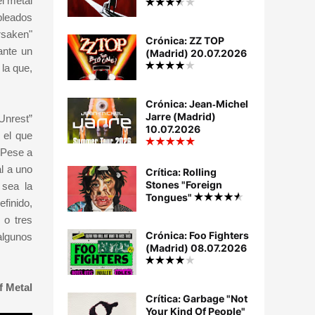
l metal
pleados
rsaken"
Crónica: ZZ TOP
ante un
(Madrid) 20.07.2026
 la que,
Crónica: Jean‐Michel
Jarre (Madrid)
Unrest”
10.07.2026
 el que
 Pese a
l a uno
Crítica: Rolling
Stones "Foreign
 sea la
Tongues"
finido,
 o tres
Crónica: Foo Fighters
algunos
(Madrid) 08.07.2026
f Metal
Crítica: Garbage "Not
Your Kind Of People"