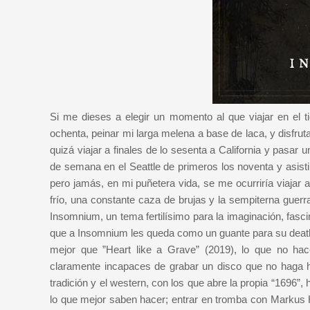
Si me dieses a elegir un momento al que viajar en el t
ochenta, peinar mi larga melena a base de laca, y disfru
quizá viajar a finales de lo sesenta a California y pasa
de semana en el Seattle de primeros los noventa y asist
pero jamás, en mi puñetera vida, se me ocurriría viajar 
frío, una constante caza de brujas y la sempiterna guer
Insomnium, un tema fertilísimo para la imaginación, fasci
que a Insomnium les queda como un guante para su death 
mejor que ”Heart like a Grave” (2019), lo que no h
claramente incapaces de grabar un disco que no haga ho
tradición y el western, con los que abre la propia “1696
lo que mejor saben hacer; entrar en tromba con Markus Hi