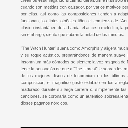
creemos estar llegando al clímax del álbum e ntan sólo t
cuando son metidas con calzador, por varios motivos per
por ellas, así como las composiciones tienden a adap
funcionan, los tintes otoñales tiñen el comienzo de “
clásico instantáneo de la banda; el acceso melódico, la p
sin embargo, siento que sobran la mitad de los minutos.
"The Witch Hunter" suena como Amorphis y aligera muchí
y su toque acústico, preparándonos de manera suave pa
Insomnium más cómodos se sienten; la voz rasgada de Nii
tener la sensación de que a “The Unrest” le sobran los m
de los mejores discos de Insomnium en los últimos a
composición, el magnífico gusto exhibido en los arregl
madurado durante su larga carrera o, simplemente las
canciones, se coronaría como un auténtico sobresaliente.
dioses paganos nórdicos.