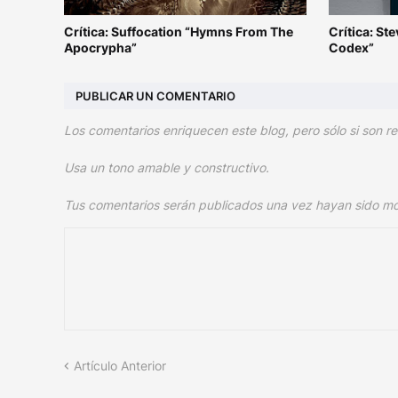
Crítica: Suffocation “Hymns From The
Crítica: S
Apocrypha”
Codex”
PUBLICAR UN COMENTARIO
Los comentarios enriquecen este blog, pero sólo si son re
Usa un tono amable y constructivo.
Tus comentarios serán publicados una vez hayan sido m
Artículo Anterior