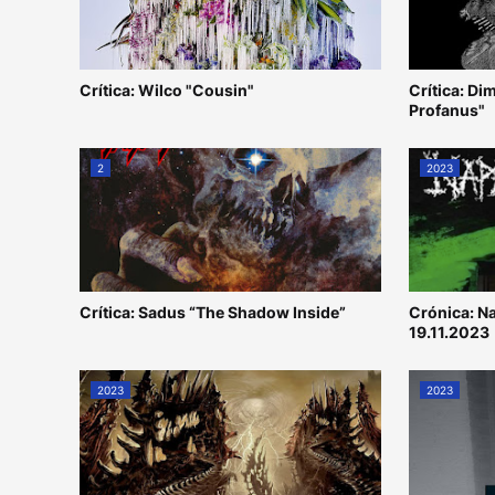
Crítica: Wilco "Cousin"
Crítica: Di
Profanus"
2
2023
Crítica: Sadus “The Shadow Inside”
Crónica: N
19.11.2023
2023
2023