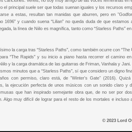
res canciones. Veréis, no soy muy amigo de las voces femeninas en e
o el principal suele ser que todas suenan iguales y los recursos em
tarse a estas, resultan tan manidas que aburren, pero en "Godfo
Anno 1696” y cuando suena “Lilian” no queda duda de que estamos 
egada, la línea de Niilo es magnífica, tanto como “Starless Paths” en
simo la carga tras “Starless Paths”, como también ocurre con “The 
ra “The Rapids” y su inicio a piano hasta recorrer el camino en
lo y la carga dramática de las guitarras de Friman, Vanhala y Jani.
ismos minutos que a “Starless Paths”, sí que considero un digno fina
ños con permiso, claro está, de "Winter's Gate" (2016). Quizá
os, la ejecución perfecta de unos músicos con un sonido claro y de
 musas que han inspirado semejante obra que, de no ser por dos
 Algo muy difícil de lograr para el resto de los mortales e incluso 
© 2023 Lord O