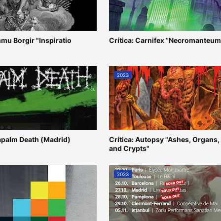
mmu Borgir "Inspiratio
Crítica: Carnifex “Necromanteum
2023
apalm Death (Madrid)
Crítica: Autopsy "Ashes, Organs,
and Crypts"
2023