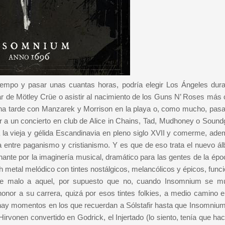
iempo y pasar unas cuantas horas, podría elegir Los Ángeles dura
tar de Mötley Crüe o asistir al nacimiento de los Guns N’ Roses más 
r una tarde con Manzarek y Morrison en la playa o, como mucho, pasar
ir a un concierto en club de Alice in Chains, Tad, Mudhoney o Sound
a la vieja y gélida Escandinavia en pleno siglo XVII y comerme, ade
ra entre paganismo y cristianismo. Y es que de eso trata el nuevo á
nante por la imaginería musical, dramático para las gentes de la épo
metal melódico con tintes nostálgicos, melancólicos y épicos, func
ace malo a aquel, por supuesto que no, cuando Insomnium se m
nor a su carrera, quizá por esos tintes folkies, a medio camino e
”, hay momentos en los que recuerdan a Sólstafir hasta que Insomniu
rvonen convertido en Godrick, el Injertado (lo siento, tenía que hac