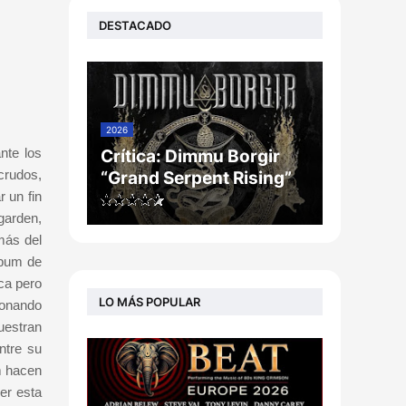
DESTACADO
2026
nte los
Crítica: Dimmu Borgir
crudos,
“Grand Serpent Rising”
 un fin
garden,
más del
lbum de
ca pero
LO MÁS POPULAR
ionando
uestran
ntre su
m hacen
er esta