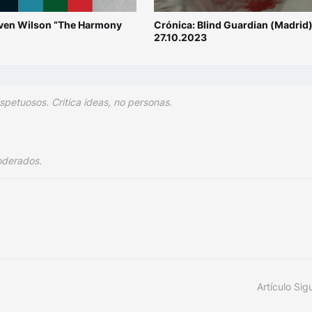
teven Wilson “The Harmony
Crónica: Blind Guardian (Madrid
27.10.2023
spetuosos. Critica ideas, no personas.
oderados.
Artículo Sig