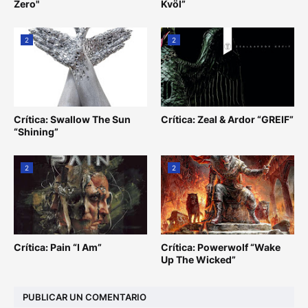
Zero"
Kvöl”
2
2
Crítica: Swallow The Sun
Crítica: Zeal & Ardor “GREIF”
“Shining”
2
2
Crítica: Pain “I Am”
Crítica: Powerwolf “Wake
Up The Wicked”
PUBLICAR UN COMENTARIO