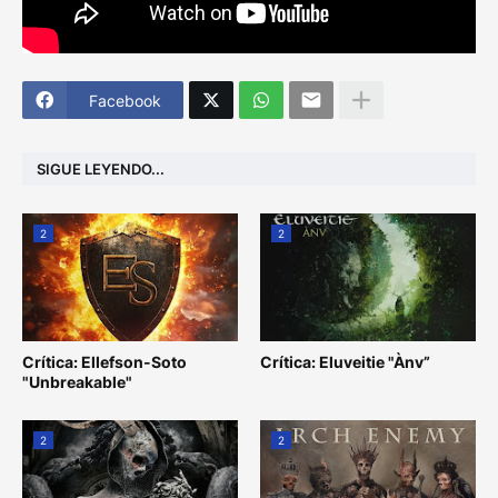
Facebook
SIGUE LEYENDO...
2
2
Crítica: Ellefson-Soto
Crítica: Eluveitie "Ànv”
"Unbreakable"
2
2