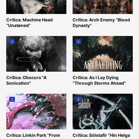
Crítica: Machine Head
Crítica: Arch Enemy “Blood
“Unatøned”
Dynasty”
2
2
Crítica: Obscura "A
Crítica: As I Lay Dying
Sonication"
“Through Storms Ahead"
2
2
Crítica: Linkin Park “From
Crítica: Sólstafir “Hin Helga