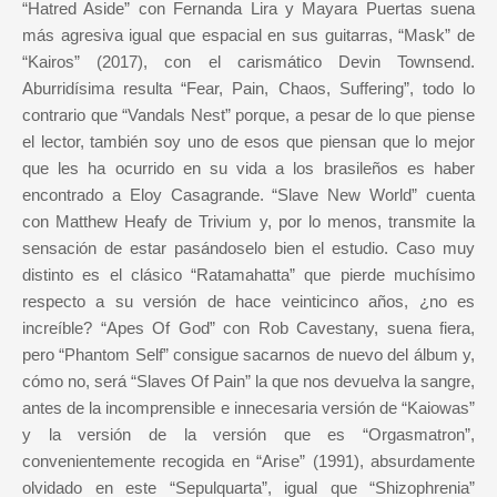
“Hatred Aside” con Fernanda Lira y Mayara Puertas suena
más agresiva igual que espacial en sus guitarras, “Mask” de
“Kairos” (2017), con el carismático Devin Townsend.
Aburridísima resulta “Fear, Pain, Chaos, Suffering”, todo lo
contrario que “Vandals Nest” porque, a pesar de lo que piense
el lector, también soy uno de esos que piensan que lo mejor
que les ha ocurrido en su vida a los brasileños es haber
encontrado a Eloy Casagrande. “Slave New World” cuenta
con Matthew Heafy de Trivium y, por lo menos, transmite la
sensación de estar pasándoselo bien el estudio. Caso muy
distinto es el clásico “Ratamahatta” que pierde muchísimo
respecto a su versión de hace veinticinco años, ¿no es
increíble? “Apes Of God” con Rob Cavestany, suena fiera,
pero “Phantom Self” consigue sacarnos de nuevo del álbum y,
cómo no, será “Slaves Of Pain” la que nos devuelva la sangre,
antes de la incomprensible e innecesaria versión de “Kaiowas”
y la versión de la versión que es “Orgasmatron”,
convenientemente recogida en “Arise” (1991), absurdamente
olvidado en este “Sepulquarta”, igual que “Shizophrenia”