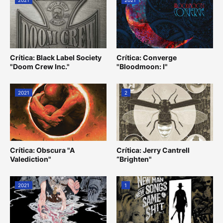
Crítica: Black Label Society
Crítica: Converge
"Doom Crew Inc."
"Bloodmoon: I"
2021
2
Crítica: Obscura "A
Crítica: Jerry Cantrell
Valediction"
“Brighten"
2021
1