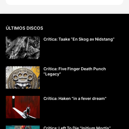
ÚLTIMOS DISCOS
Crítica: Taake “En Skog av Nidstang”
Crítica: Five Finger Death Punch
"Legacy"
Crítica: Haken "in a fever dream"
Crítica: Left To Die "Initium Mortis”