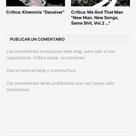
Crítica: Khemmis "Deceiver"
Crítica: Me And That Man
"New Man, New Songs,
Same Shit, Vol.2 ..."
PUBLICAR UN COMENTARIO
Los comentarios enriquecen este blog, pero sólo si son
respetuosos. Critica ideas, no personas.
Usa un tono amable y constructivo.
Tus comentarios serán publicados una vez hayan sido
moderados.