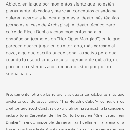
Abiotic, en la que por momentos siento que no están
plenamente ubicados y mezclan conceptos cuando se
quieren acercar a la locura que es el death más técnico
(como es el caso de Archspire), el death técnico pero
cafre de Black Dahlia y esos momentos para la
ensoñación (como es en “Her Opus Mangled”) en la que
parecen querer jugar en otro terreno, más cercano al
gaze, algo que escrito puede sonar atractivo pero que
cuando lo escuchamos resulta ligeramente extraño, no
porque no estemos acostumbrados sino porque no
suena natural.
Precisamente, otra de las referencias que antes citaba, es más que
evidente cuando escuchamos "The Horadric Cube"y leemos en los
créditos que Scott Carstairs de Fallujah suma su mástil a la canción e
incluso John Carpenter de The Contortionist en “Grief Eater, Tear
Drinker”, siendo imposible disimular las huellas en la arena o la
trayectoria trazada de Abiotic para este “Ikigai”, que cierra con una