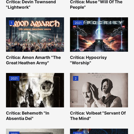
Crítica: Devin Townsend
Crítica: Muse "Will Of The
"Lightwork"
People"
1
2021
Crítica: Amon Amarth "The
Crítica: Hypocrisy
Great Heathen Army"
"Worship"
2021
2
Crítica: Behemoth "In
Crítica: Volbeat "Servant Of
Absentia Dei"
The Mind"
2021
2021