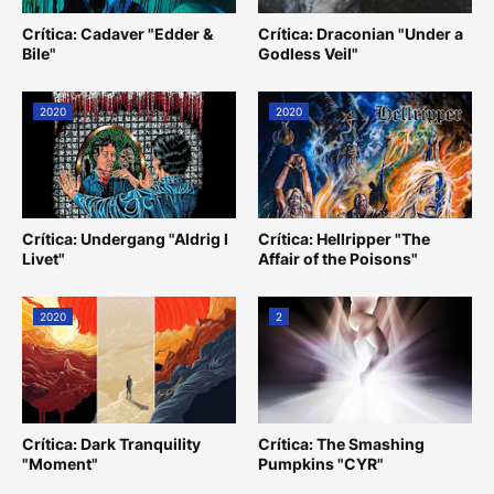
Crítica: Cadaver "Edder &
Crítica: Draconian "Under a
Bile"
Godless Veil"
2020
2020
Crítica: Undergang "Aldrig I
Crítica: Hellripper "The
Livet"
Affair of the Poisons"
2020
2
Crítica: Dark Tranquility
Crítica: The Smashing
"Moment"
Pumpkins "CYR"