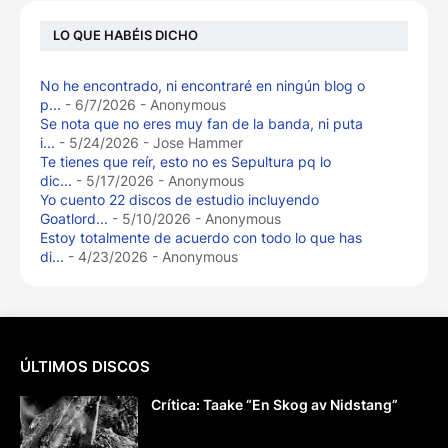
LO QUE HABÉIS DICHO
No he encontrado, ni encontraré en ningún blog o
p...
- 6/7/2026
- Anonymous
Se nota que no eres muy fan de la banda, ni puta
i...
- 5/24/2026
- Jose Hammer
Te tienes que reír, esto no es Sepultura pq lo
dic...
- 5/17/2026
- Anonymous
Yo cuento 22 discos de estudio incluyendo
Goatlord...
- 5/10/2026
- Anonymous
Estoy totalmente de acuerdo con todo lo que has
di...
- 4/23/2026
- Anonymous
ÚLTIMOS DISCOS
Crítica: Taake “En Skog av Nidstang”