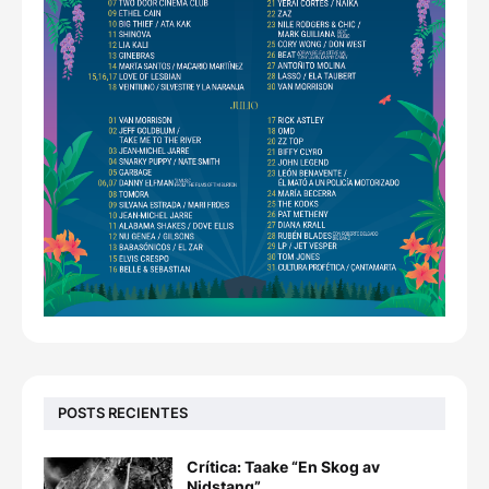
POSTS RECIENTES
Crítica: Taake “En Skog av
Nidstang”