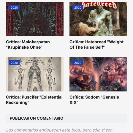
2020
2020
Crítica: Malokarpatan
Crítica: Hatebreed "Weight
"Krupinské Ohne"
Of The False Self"
2020
2020
Crítica: Puscifer "Existential
Crítica: Sodom "Genesis
Reckoning"
XIX"
PUBLICAR UN COMENTARIO
Los comentarios enriquecen este blog, pero sólo si son