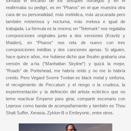
tomaba el encanto de los bosques noruegos y en él
reafirmaba su pedigrí, es en “Pharos” en el que muestra otra
cara de su personalidad; más melódica, más azucarada pero
también misteriosa y nocturna, más melosa e igual de
trabajada. La fórmula es la misma; en “Telemark” nos regalaba
composiciones originales junto a dos versiones (Kravitz y
Maiden), en “Pharos” nos reta de nuevo con tres
composiciones inéditas y dos canciones ajenas. Si alguien,
hace quince años, me hubiese dicho que Ihsahn grabaría una
versión de a-ha (“Manhattan Skyline”) y quizá la mejor,
“Roads” de Portishead, me habría reído y no me lo habría
creído. Pero Vegard Sverre Tveitan es black metal y sinfonía,
el recogimiento de Peccatum y el riesgo o la crudeza, la
experimentación y la definición del artista ecléctico que no
teme reactivar Emperor para girar, compartir escenario con
Leprous como banda de acompañamiento y también es Thou
Shalt Suffer, Xerasia, Zyklon-B o Embryonic, entre otros.