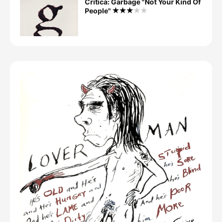
Crítica: Garbage "Not Your Kind Of
People"