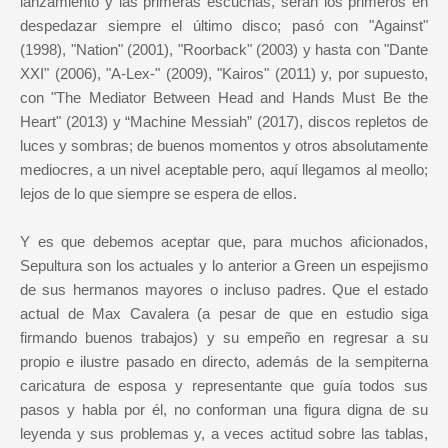
lanzamiento y las primeras escuchas, serán los primeros en
despedazar siempre el último disco; pasó con "Against"
(1998), "Nation" (2001), "Roorback" (2003) y hasta con "Dante
XXI" (2006), "A-Lex-" (2009), "Kairos" (2011) y, por supuesto,
con "The Mediator Between Head and Hands Must Be the
Heart" (2013) y “Machine Messiah” (2017), discos repletos de
luces y sombras; de buenos momentos y otros absolutamente
mediocres, a un nivel aceptable pero, aquí llegamos al meollo;
lejos de lo que siempre se espera de ellos.
Y es que debemos aceptar que, para muchos aficionados,
Sepultura son los actuales y lo anterior a Green un espejismo
de sus hermanos mayores o incluso padres. Que el estado
actual de Max Cavalera (a pesar de que en estudio siga
firmando buenos trabajos) y su empeño en regresar a su
propio e ilustre pasado en directo, además de la sempiterna
caricatura de esposa y representante que guía todos sus
pasos y habla por él, no conforman una figura digna de su
leyenda y sus problemas y, a veces actitud sobre las tablas,