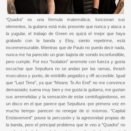
“Quadra” es una fórmula matemática; funcionan sus
elementos, la guitarra está más presente que nunca y ataca a
la yugular, el trabajo de Green es quizá el mejor que haya
grabado con la banda y Eloy, siento repetirme, está
inconmensurable. Mientras que de Paulo no puedo decir nada,
nunca me ha parecido un gran bajista de sonido inconfundible,
pero cumple. Por eso “Isolation” arremete con fuerza y gusta
escuchar que Sepultura no se andan por las ramas, thrash
musculoso y punto, de estribillo pegadizo y riff accesible. Igual
que “Last Time”, ya que “Means To An End” no me convence
demasiado; suena muy bien y me gusta la guitarra, me gustan
sus arremetidas y la sensación de estar centrifugándonos, en
un disco en el que parece que Sepultura -por primera vez en
mucho tiempo- parecen no renegar de sí mismos. “Capital
Enslavement” posee la percusión y la agresividad propias de
la banda, pero el principal problema que le veo a “Quadra” no