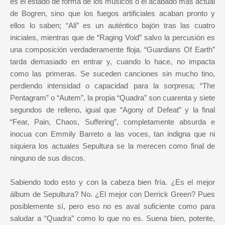
es el estado de forma de los músicos o el acabado más actual
de Bogren, sino que los fuegos artificiales acaban pronto y
ellos lo saben; “Ali” es un auténtico bajón tras las cuatro
iniciales, mientras que de “Raging Void” salvo la percusión es
una composición verdaderamente floja. “Guardians Of Earth”
tarda demasiado en entrar y, cuando lo hace, no impacta
como las primeras. Se suceden canciones sin mucho tino,
perdiendo intensidad o capacidad para la sorpresa; “The
Pentagram” o “Autem”, la propia “Quadra” son cuarenta y siete
segundos de relleno, igual que “Agony of Defeat” y la final
“Fear, Pain, Chaos, Suffering”, completamente absurda e
inocua con Emmily Barreto a las voces, tan indigna que ni
siquiera los actuales Sepultura se la merecen como final de
ninguno de sus discos.
Sabiendo todo esto y con la cabeza bien fría. ¿Es el mejor
álbum de Sepultura? No. ¿El mejor con Derrick Green? Pues
posiblemente sí, pero eso no es aval suficiente como para
saludar a “Quadra” como lo que no es. Suena bien, potente,