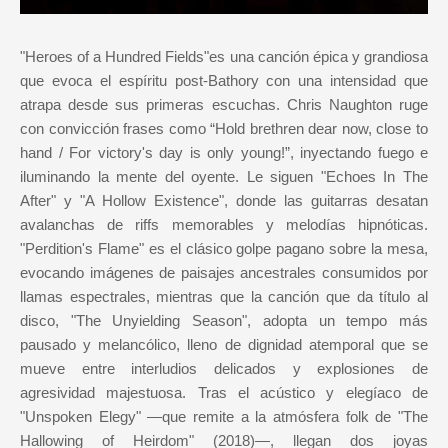
"Heroes of a Hundred Fields"es una canción épica y grandiosa
que evoca el espíritu post-Bathory con una intensidad que
atrapa desde sus primeras escuchas. Chris Naughton ruge
con convicción frases como “Hold brethren dear now, close to
hand / For victory's day is only young!”, inyectando fuego e
iluminando la mente del oyente. Le siguen "Echoes In The
After" y "A Hollow Existence", donde las guitarras desatan
avalanchas de riffs memorables y melodías hipnóticas.
"Perdition's Flame" es el clásico golpe pagano sobre la mesa,
evocando imágenes de paisajes ancestrales consumidos por
llamas espectrales, mientras que la canción que da título al
disco, "The Unyielding Season", adopta un tempo más
pausado y melancólico, lleno de dignidad atemporal que se
mueve entre interludios delicados y explosiones de
agresividad majestuosa. Tras el acústico y elegíaco de
"Unspoken Elegy" —que remite a la atmósfera folk de "The
Hallowing of Heirdom" (2018)—, llegan dos joyas