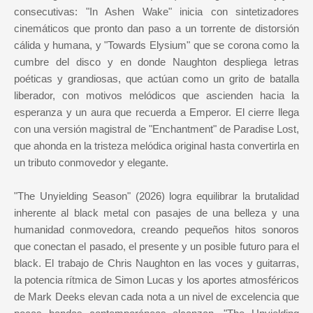
consecutivas: "In Ashen Wake" inicia con sintetizadores
cinemáticos que pronto dan paso a un torrente de distorsión
cálida y humana, y "Towards Elysium" que se corona como la
cumbre del disco y en donde Naughton despliega letras
poéticas y grandiosas, que actúan como un grito de batalla
liberador, con motivos melódicos que ascienden hacia la
esperanza y un aura que recuerda a Emperor. El cierre llega
con una versión magistral de "Enchantment" de Paradise Lost,
que ahonda en la tristeza melódica original hasta convertirla en
un tributo conmovedor y elegante.
"The Unyielding Season" (2026) logra equilibrar la brutalidad
inherente al black metal con pasajes de una belleza y una
humanidad conmovedora, creando pequeños hitos sonoros
que conectan el pasado, el presente y un posible futuro para el
black. El trabajo de Chris Naughton en las voces y guitarras,
la potencia rítmica de Simon Lucas y los aportes atmosféricos
de Mark Deeks elevan cada nota a un nivel de excelencia que