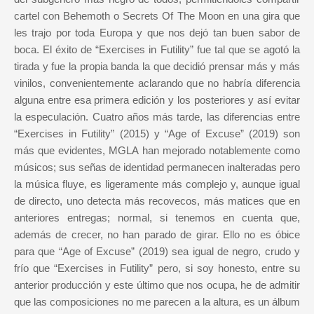
cartel con Behemoth o Secrets Of The Moon en una gira que
les trajo por toda Europa y que nos dejó tan buen sabor de
boca. El éxito de “Exercises in Futility” fue tal que se agotó la
tirada y fue la propia banda la que decidió prensar más y más
vinilos, convenientemente aclarando que no habría diferencia
alguna entre esa primera edición y los posteriores y así evitar
la especulación. Cuatro años más tarde, las diferencias entre
“Exercises in Futility” (2015) y “Age of Excuse” (2019) son
más que evidentes, MGLA han mejorado notablemente como
músicos; sus señas de identidad permanecen inalteradas pero
la música fluye, es ligeramente más complejo y, aunque igual
de directo, uno detecta más recovecos, más matices que en
anteriores entregas; normal, si tenemos en cuenta que,
además de crecer, no han parado de girar. Ello no es óbice
para que “Age of Excuse” (2019) sea igual de negro, crudo y
frío que “Exercises in Futility” pero, si soy honesto, entre su
anterior producción y este último que nos ocupa, he de admitir
que las composiciones no me parecen a la altura, es un álbum