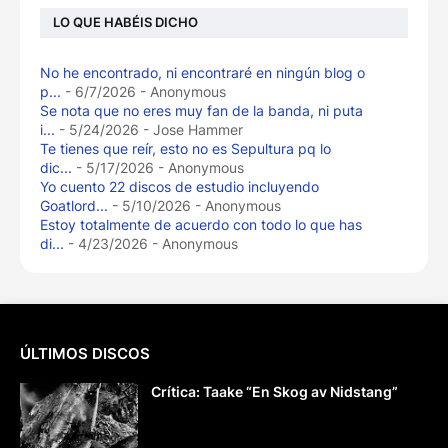
LO QUE HABÉIS DICHO
No he encontrado, ni encontraré en ningún blog o
p...
- 6/7/2026
- Anonymous
Se nota que no eres muy fan de la banda, ni puta
i...
- 5/24/2026
- Jose Hammer
Te tienes que reír, esto no es Sepultura pq lo
dic...
- 5/17/2026
- Anonymous
Yo cuento 22 discos de estudio incluyendo
Goatlord...
- 5/10/2026
- Anonymous
Estoy totalmente de acuerdo con todo lo que has
di...
- 4/23/2026
- Anonymous
ÚLTIMOS DISCOS
Crítica: Taake “En Skog av Nidstang”