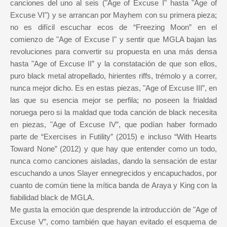
canciones del uno al seis ("Age of Excuse I" hasta "Age of
Excuse VI") y se arrancan por Mayhem con su primera pieza;
no es difícil escuchar ecos de “Freezing Moon” en el
comienzo de "Age of Excuse I" y sentir que MGLA bajan las
revoluciones para convertir su propuesta en una más densa
hasta "Age of Excuse II” y la constatación de que son ellos,
puro black metal atropellado, hirientes riffs, trémolo y a correr,
nunca mejor dicho. Es en estas piezas, "Age of Excuse III”, en
las que su esencia mejor se perfila; no poseen la frialdad
noruega pero si la maldad que toda canción de black necesita
en piezas, "Age of Excuse IV”, que podían haber formado
parte de “Exercises in Futility” (2015) e incluso “With Hearts
Toward None” (2012) y que hay que entender como un todo,
nunca como canciones aisladas, dando la sensación de estar
escuchando a unos Slayer ennegrecidos y encapuchados, por
cuanto de común tiene la mítica banda de Araya y King con la
fiabilidad black de MGLA.
Me gusta la emoción que desprende la introducción de "Age of
Excuse V”, como también que hayan evitado el esquema de