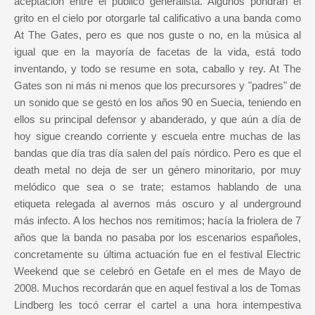
aceptación entre el público generalista. Algunos pondrán el
grito en el cielo por otorgarle tal calificativo a una banda como
At The Gates, pero es que nos guste o no, en la música al
igual que en la mayoría de facetas de la vida, está todo
inventando, y todo se resume en sota, caballo y rey. At The
Gates son ni más ni menos que los precursores y "padres" de
un sonido que se gestó en los años 90 en Suecia, teniendo en
ellos su principal defensor y abanderado, y que aún a día de
hoy sigue creando corriente y escuela entre muchas de las
bandas que día tras día salen del país nórdico. Pero es que el
death metal no deja de ser un género minoritario, por muy
melódico que sea o se trate; estamos hablando de una
etiqueta relegada al avernos más oscuro y al underground
más infecto. A los hechos nos remitimos; hacía la friolera de 7
años que la banda no pasaba por los escenarios españoles,
concretamente su última actuación fue en el festival Electric
Weekend que se celebró en Getafe en el mes de Mayo de
2008. Muchos recordarán que en aquel festival a los de Tomas
Lindberg les tocó cerrar el cartel a una hora intempestiva