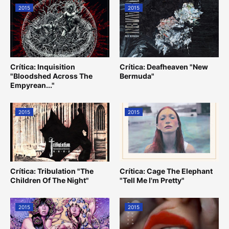
2015
2015
Crítica: Inquisition
Crítica: Deafheaven "New
"Bloodshed Across The
Bermuda"
Empyrean..."
2015
2015
Crítica: Tribulation "The
Crítica: Cage The Elephant
Children Of The Night"
"Tell Me I'm Pretty"
2015
2015