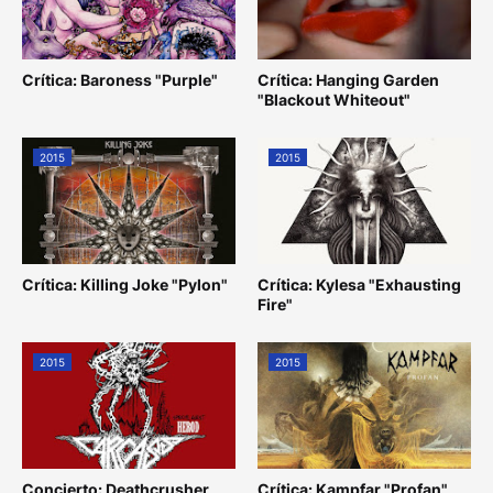
Crítica: Baroness "Purple"
Crítica: Hanging Garden
"Blackout Whiteout"
2015
2015
Crítica: Killing Joke "Pylon"
Crítica: Kylesa "Exhausting
Fire"
2015
2015
Concierto: Deathcrusher
Crítica: Kampfar "Profan"