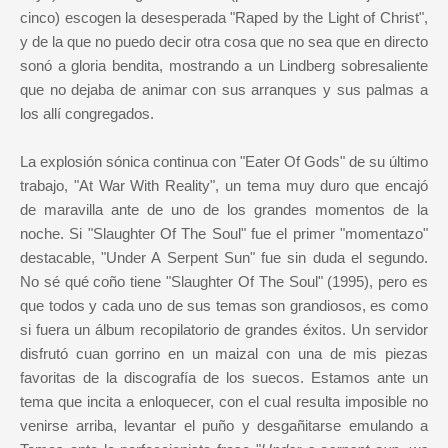
cinco) escogen la desesperada "Raped by the Light of Christ",
y de la que no puedo decir otra cosa que no sea que en directo
sonó a gloria bendita, mostrando a un Lindberg sobresaliente
que no dejaba de animar con sus arranques y sus palmas a
los allí congregados.
La explosión sónica continua con "Eater Of Gods" de su último
trabajo, "At War With Reality", un tema muy duro que encajó
de maravilla ante de uno de los grandes momentos de la
noche. Si "Slaughter Of The Soul" fue el primer "momentazo"
destacable, "Under A Serpent Sun" fue sin duda el segundo.
No sé qué coño tiene "Slaughter Of The Soul" (1995), pero es
que todos y cada uno de sus temas son grandiosos, es como
si fuera un álbum recopilatorio de grandes éxitos. Un servidor
disfrutó cuan gorrino en un maizal con una de mis piezas
favoritas de la discografía de los suecos. Estamos ante un
tema que incita a enloquecer, con el cual resulta imposible no
venirse arriba, levantar el puño y desgañitarse emulando a