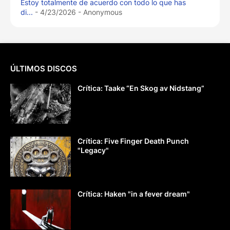
Estoy totalmente de acuerdo con todo lo que has
di...
- 4/23/2026
- Anonymous
ÚLTIMOS DISCOS
Crítica: Taake “En Skog av Nidstang”
Crítica: Five Finger Death Punch
"Legacy"
Crítica: Haken "in a fever dream"