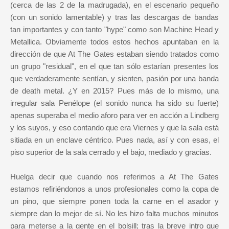
(cerca de las 2 de la madrugada), en el escenario pequeño
(con un sonido lamentable) y tras las descargas de bandas
tan importantes y con tanto "hype" como son Machine Head y
Metallica. Obviamente todos estos hechos apuntaban en la
dirección de que At The Gates estaban siendo tratados como
un grupo "residual", en el que tan sólo estarían presentes los
que verdaderamente sentían, y sienten, pasión por una banda
de death metal. ¿Y en 2015? Pues más de lo mismo, una
irregular sala Penélope (el sonido nunca ha sido su fuerte)
apenas superaba el medio aforo para ver en acción a Lindberg
y los suyos, y eso contando que era Viernes y que la sala está
sitiada en un enclave céntrico. Pues nada, así y con esas, el
piso superior de la sala cerrado y el bajo, mediado y gracias.
Huelga decir que cuando nos referimos a At The Gates
estamos refiriéndonos a unos profesionales como la copa de
un pino, que siempre ponen toda la carne en el asador y
siempre dan lo mejor de sí. No les hizo falta muchos minutos
para meterse a la gente en el bolsill; tras la breve intro que