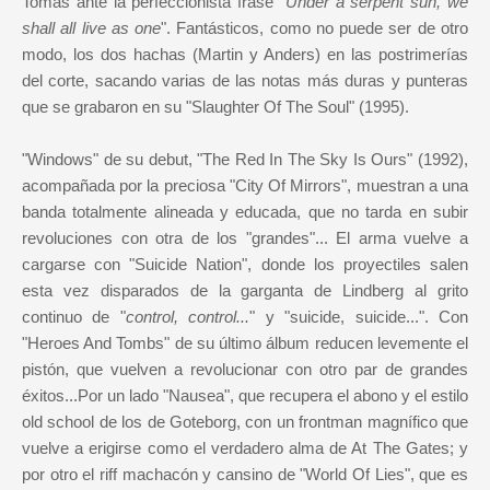
Tomas ante la perfeccionista frase "
Under a serpent sun, we
shall all live as one
". Fantásticos, como no puede ser de otro
modo, los dos hachas (Martin y Anders) en las postrimerías
del corte, sacando varias de las notas más duras y punteras
que se grabaron en su "Slaughter Of The Soul" (1995).
"Windows" de su debut, "The Red In The Sky Is Ours" (1992),
acompañada por la preciosa "City Of Mirrors", muestran a una
banda totalmente alineada y educada, que no tarda en subir
revoluciones con otra de los "grandes"... El arma vuelve a
cargarse con "Suicide Nation", donde los proyectiles salen
esta vez disparados de la garganta de Lindberg al grito
continuo de "
control, control...
" y "suicide, suicide...". Con
"Heroes And Tombs" de su último álbum reducen levemente el
pistón, que vuelven a revolucionar con otro par de grandes
éxitos...Por un lado "Nausea", que recupera el abono y el estilo
old school de los de Goteborg, con un frontman magnífico que
vuelve a erigirse como el verdadero alma de At The Gates; y
por otro el riff machacón y cansino de "World Of Lies", que es