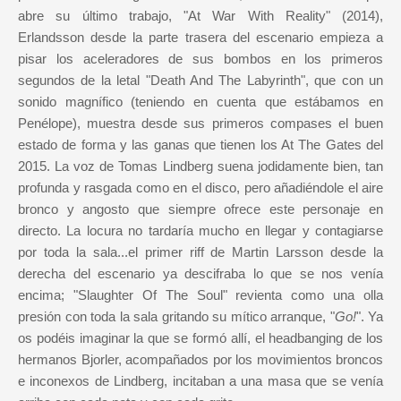
abre su último trabajo, "At War With Reality" (2014),
Erlandsson desde la parte trasera del escenario empieza a
pisar los aceleradores de sus bombos en los primeros
segundos de la letal "Death And The Labyrinth", que con un
sonido magnífico (teniendo en cuenta que estábamos en
Penélope), muestra desde sus primeros compases el buen
estado de forma y las ganas que tienen los At The Gates del
2015. La voz de Tomas Lindberg suena jodidamente bien, tan
profunda y rasgada como en el disco, pero añadiéndole el aire
bronco y angosto que siempre ofrece este personaje en
directo. La locura no tardaría mucho en llegar y contagiarse
por toda la sala...el primer riff de Martin Larsson desde la
derecha del escenario ya descifraba lo que se nos venía
encima; "Slaughter Of The Soul" revienta como una olla
presión con toda la sala gritando su mítico arranque, "
Go!
". Ya
os podéis imaginar la que se formó allí, el headbanging de los
hermanos Bjorler, acompañados por los movimientos broncos
e inconexos de Lindberg, incitaban a una masa que se venía