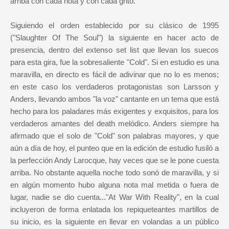
arriba con cada nota y con cada grito.
Siguiendo el orden establecido por su clásico de 1995
("Slaughter Of The Soul") la siguiente en hacer acto de
presencia, dentro del extenso set list que llevan los suecos
para esta gira, fue la sobresaliente "Cold". Si en estudio es una
maravilla, en directo es fácil de adivinar que no lo es menos;
en este caso los verdaderos protagonistas son Larsson y
Anders, llevando ambos "la voz" cantante en un tema que está
hecho para los paladares más exigentes y exquisitos, para los
verdaderos amantes del death melódico. Anders siempre ha
afirmado que el solo de "Cold" son palabras mayores, y que
aún a día de hoy, el punteo que en la edición de estudio fusiló a
la perfección Andy Larocque, hay veces que se le pone cuesta
arriba. No obstante aquella noche todo sonó de maravilla, y si
en algún momento hubo alguna nota mal metida o fuera de
lugar, nadie se dio cuenta..."At War With Reality", en la cual
incluyeron de forma enlatada los repiqueteantes martillos de
su inicio, es la siguiente en llevar en volandas a un público