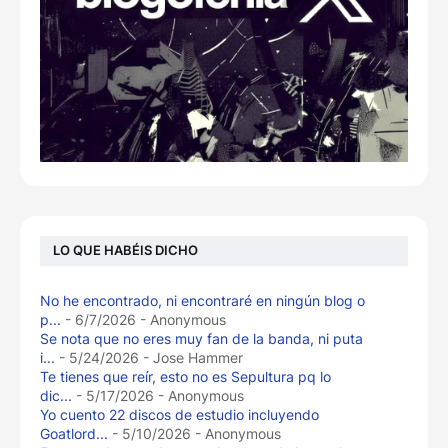
LO QUE HABÉIS DICHO
No he encontrado, ni encontraré en ningún blog o
p...
- 6/7/2026
- Anonymous
Se nota que no eres muy fan de la banda, ni puta
i...
- 5/24/2026
- Jose Hammer
Te tienes que reír, esto no es Sepultura pq lo
dic...
- 5/17/2026
- Anonymous
Yo cuento 22 discos de estudio incluyendo
Goatlord...
- 5/10/2026
- Anonymous