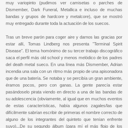
muy variopinto (pudimos ver camisetas o parches de
Dismember, Dark Funeral, Metallica e incluso de muchas
bandas y grupos de hardcore y metalcore), que se mostró
muy entregado durante toda la actuación de los suecos.
Tras un breve parón para coger aire y darnos las gracias por
estar allí, Tomas Lindberg nos presenta "Terminal Spirit
Disease". El tema homónimo de su tercer trabajo discográfico
saca el perfil más old school y menos melódico de los padres
del death metal sueco. En una línea más Dismember, Adrian
incendia una sala con un ritmo más propio de una apisonadora
que de una batería. Se notaba y se percibía un gran ambiente,
éramos pocos, pero con ganas. La gente parecía estar
pasándoselo pirata viendo en directo a una de las bandas de
su adolescencia (obviamente, al igual que en muchos eventos
de estas características, había algunos zagales/las que
difícilmente sabrían escribir de primeras el nombre correcto de
alguno de los integrantes del quinteto que tenían enfrente
suyo)...De su segundo álbum (para mí el más flojo de los