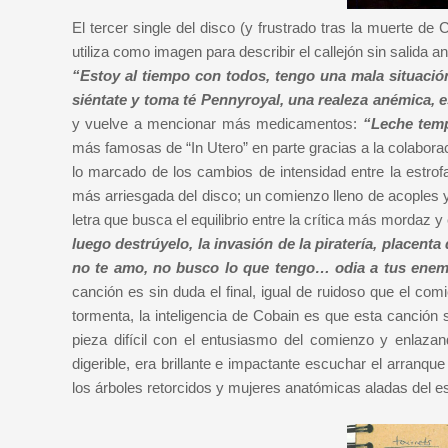
El tercer single del disco (y frustrado tras la muerte de
utiliza como imagen para describir el callejón sin salida an
“Estoy al tiempo con todos, tengo una mala situación,
siéntate y toma té Pennyroyal, una realeza anémica,
y vuelve a mencionar más medicamentos:
“Leche temp
más famosas de “In Utero” en parte gracias a la colaborac
lo marcado de los cambios de intensidad entre la estrofa 
más arriesgada del disco; un comienzo lleno de acoples
letra que busca el equilibrio entre la crítica más mordaz 
luego destrúyelo, la invasión de la piratería, placent
no te amo, no busco lo que tengo… odia a tus enemi
canción es sin duda el final, igual de ruidoso que el com
tormenta, la inteligencia de Cobain es que esta canción s
pieza difícil con el entusiasmo del comienzo y enlazan
digerible, era brillante e impactante escuchar el arranqu
los árboles retorcidos y mujeres anatómicas aladas del e