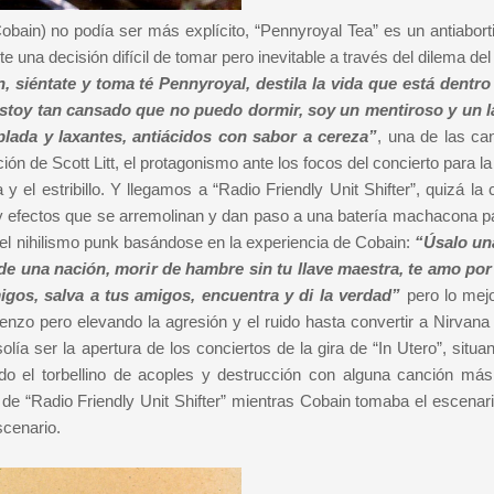
 Cobain) no podía ser más explícito, “Pennyroyal Tea” es un antiabort
te una decisión difícil de tomar pero inevitable a través del dilema del
 siéntate y toma té Pennyroyal, destila la vida que está dentro
 estoy tan cansado que no puedo dormir, soy un mentiroso y un 
lada y laxantes, antiácidos con sabor a cereza”
, una de las ca
ión de Scott Litt, el protagonismo ante los focos del concierto para 
y el estribillo. Y llegamos a “Radio Friendly Unit Shifter”, quizá la
 y efectos que se arremolinan y dan paso a una batería machacona p
y el nihilismo punk basándose en la experiencia de Cobain:
“Úsalo un
a de una nación, morir de hambre sin tu llave maestra, te amo por
gos, salva a tus amigos, encuentra y di la verdad”
pero lo mejo
ienzo pero elevando la agresión y el ruido hasta convertir a Nirvana
olía ser la apertura de los conciertos de la gira de “In Utero”, situ
do el torbellino de acoples y destrucción con alguna canción más 
e de “Radio Friendly Unit Shifter” mientras Cobain tomaba el escenar
scenario.