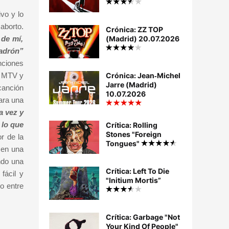
ivo y lo
 aborto.
Crónica: ZZ TOP
 de mí,
(Madrid) 20.07.2026
ladrón”
nciones
la MTV y
Crónica: Jean‐Michel
Jarre (Madrid)
 canción
10.07.2026
ara una
a vez y
 lo que
Crítica: Rolling
Stones "Foreign
r de la
Tongues"
 en una
ando una
Crítica: Left To Die
fácil y
"Initium Mortis”
io entre
Crítica: Garbage "Not
Your Kind Of People"