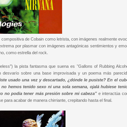
 compositiva de Cobain como letrista, con imágenes realmente evo
extrema por plasmar con imágenes antagónicas sentimientos y emo
o, como estrella del rock.
eless”) la pista fantasma que suena es "Gallons of Rubbing Alcoh
, un desvarío sobre una base improvisada y un poema más pareci
iste usado una vez y descartado, ¿dónde le pusiste? En el cub
 no hemos tenido sexo ni una sola semana, ojalá hubiese ten
ro no podía tener más presión sobre mi cabeza”
e interactúa c
e para acabar de manera chirriante, crepitando hasta el final.