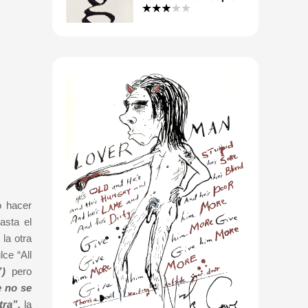
o hacer
asta el
la otra
lce “All
)
pero
e no se
tra”,
la