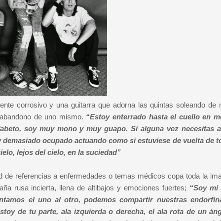
ente corrosivo y una guitarra que adorna las quintas soleando de
el abandono de uno mismo.
“Estoy enterrado hasta el cuello en m
lfabeto, soy muy mono y muy guapo. Si alguna vez necesitas 
oy demasiado ocupado actuando como si estuviese de vuelta de t
ielo, lejos del cielo, en la suciedad”
d de referencias a enfermedades o temas médicos copa toda la ima
ña rusa incierta, llena de altibajos y emociones fuertes;
“Soy mi 
imentamos el uno al otro, podemos compartir nuestras endorfin
stoy de tu parte, ala izquierda o derecha, el ala rota de un áng