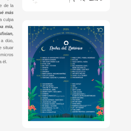
e de la
ué más
a culpa
pa mía,
fixian,
 a dúo,
e situar
 micros
 él.