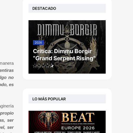
DESTACADO
2026
Crítica: Dimmu Borgir
“Grand Serpent Rising”
 manera
entiras
algo no
odo, es
LO MÁS POPULAR
ginería
propio
as, ser
el, ser