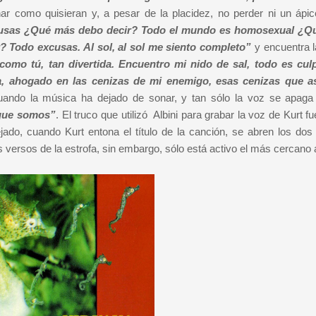
r como quisieran y, a pesar de la placidez, no perder ni un ápic
usas ¿Qué más debo decir? Todo el mundo es homosexual ¿Q
 Todo excusas. Al sol, al sol me siento completo”
y encuentra l
 como tú, tan divertida. Encuentro mi nido de sal, todo es cul
, ahogado en las cenizas de mi enemigo, esas cenizas que as
ando la música ha dejado de sonar, y tan sólo la voz se apaga
 que somos”
. El truco que utilizó Albini para grabar la voz de Kurt fu
jado, cuando Kurt entona el título de la canción, se abren los dos
versos de la estrofa, sin embargo, sólo está activo el más cercano a