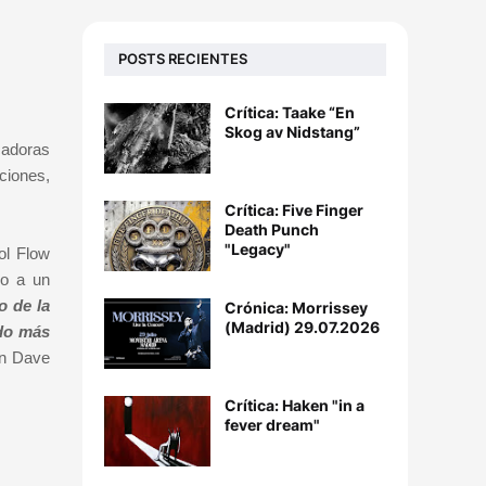
POSTS RECIENTES
Crítica: Taake “En
Skog av Nidstang”
cadoras
ciones,
Crítica: Five Finger
Death Punch
"Legacy"
ol Flow
do a un
o de la
Crónica: Morrissey
(Madrid) 29.07.2026
ido más
on Dave
Crítica: Haken "in a
fever dream"