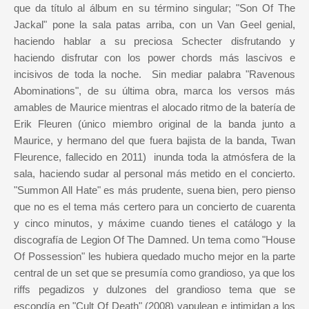
que da título al álbum en su término singular; "Son Of The
Jackal" pone la sala patas arriba, con un Van Geel genial,
haciendo hablar a su preciosa Schecter disfrutando y
haciendo disfrutar con los power chords más lascivos e
incisivos de toda la noche. Sin mediar palabra "Ravenous
Abominations", de su última obra, marca los versos más
amables de Maurice mientras el alocado ritmo de la batería de
Erik Fleuren (único miembro original de la banda junto a
Maurice, y hermano del que fuera bajista de la banda, Twan
Fleurence, fallecido en 2011) inunda toda la atmósfera de la
sala, haciendo sudar al personal más metido en el concierto.
"Summon All Hate" es más prudente, suena bien, pero pienso
que no es el tema más certero para un concierto de cuarenta
y cinco minutos, y máxime cuando tienes el catálogo y la
discografía de Legion Of The Damned. Un tema como "House
Of Possession" les hubiera quedado mucho mejor en la parte
central de un set que se presumía como grandioso, ya que los
riffs pegadizos y dulzones del grandioso tema que se
escondía en "Cult Of Death" (2008) vapulean e intimidan a los