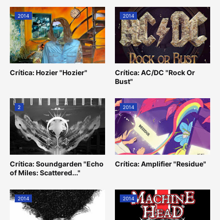
2014
2014
Crítica: Hozier "Hozier"
Crítica: AC/DC "Rock Or
Bust"
2
2014
Crítica: Soundgarden "Echo
Crítica: Amplifier "Residue"
of Miles: Scattered..."
2014
2014