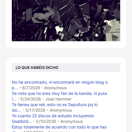
LO QUE HABÉIS DICHO
No he encontrado, ni encontraré en ningún blog o
p...
- 6/7/2026
- Anonymous
Se nota que no eres muy fan de la banda, ni puta
i...
- 5/24/2026
- Jose Hammer
Te tienes que reír, esto no es Sepultura pq lo
dic...
- 5/17/2026
- Anonymous
Yo cuento 22 discos de estudio incluyendo
Goatlord...
- 5/10/2026
- Anonymous
Estoy totalmente de acuerdo con todo lo que has