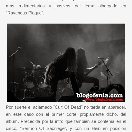
más rudimentarios y pasivos del tema albergado en
"Ravenous Plague".
Por suerte el aclamado "Cult Of Dead" no tarda en aparecer,
en este caso con el primer corte, propiamente dicho, del
álbum. Precedida por la intro que también se contenía en el
disco, "Sermon Of Sacrilege", y con un Hein en posición