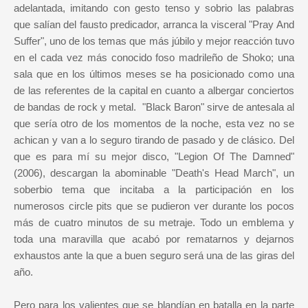
adelantada, imitando con gesto tenso y sobrio las palabras
que salían del fausto predicador, arranca la visceral "Pray And
Suffer", uno de los temas que más júbilo y mejor reacción tuvo
en el cada vez más conocido foso madrileño de Shoko; una
sala que en los últimos meses se ha posicionado como una
de las referentes de la capital en cuanto a albergar conciertos
de bandas de rock y metal. "Black Baron" sirve de antesala al
que sería otro de los momentos de la noche, esta vez no se
achican y van a lo seguro tirando de pasado y de clásico. Del
que es para mí su mejor disco, "Legion Of The Damned"
(2006), descargan la abominable "Death's Head March", un
soberbio tema que incitaba a la participación en los
numerosos circle pits que se pudieron ver durante los pocos
más de cuatro minutos de su metraje. Todo un emblema y
toda una maravilla que acabó por rematarnos y dejarnos
exhaustos ante la que a buen seguro será una de las giras del
año.
Pero para los valientes que se blandían en batalla en la parte