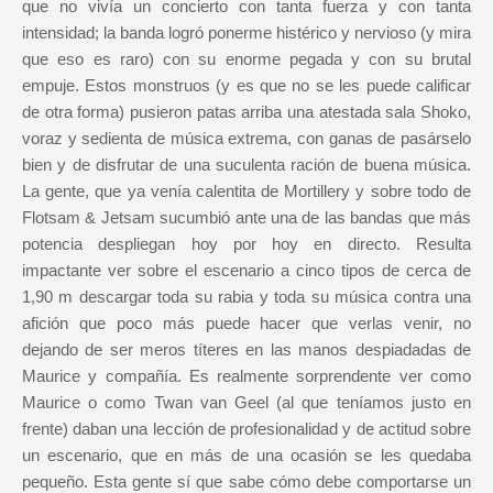
que no vivía un concierto con tanta fuerza y con tanta
intensidad; la banda logró ponerme histérico y nervioso (y mira
que eso es raro) con su enorme pegada y con su brutal
empuje. Estos monstruos (y es que no se les puede calificar
de otra forma) pusieron patas arriba una atestada sala Shoko,
voraz y sedienta de música extrema, con ganas de pasárselo
bien y de disfrutar de una suculenta ración de buena música.
La gente, que ya venía calentita de Mortillery y sobre todo de
Flotsam & Jetsam sucumbió ante una de las bandas que más
potencia despliegan hoy por hoy en directo. Resulta
impactante ver sobre el escenario a cinco tipos de cerca de
1,90 m descargar toda su rabia y toda su música contra una
afición que poco más puede hacer que verlas venir, no
dejando de ser meros títeres en las manos despiadadas de
Maurice y compañía. Es realmente sorprendente ver como
Maurice o como Twan van Geel (al que teníamos justo en
frente) daban una lección de profesionalidad y de actitud sobre
un escenario, que en más de una ocasión se les quedaba
pequeño. Esta gente sí que sabe cómo debe comportarse un