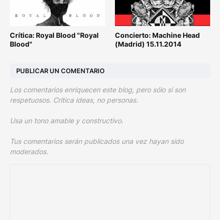
Crítica: Royal Blood "Royal
Concierto: Machine Head
Blood"
(Madrid) 15.11.2014
PUBLICAR UN COMENTARIO
Los comentarios enriquecen este blog, pero sólo si son
respetuosos. Critica ideas, no personas.
Usa un tono amable y constructivo.
Tus comentarios serán publicados una vez hayan sido
moderados.