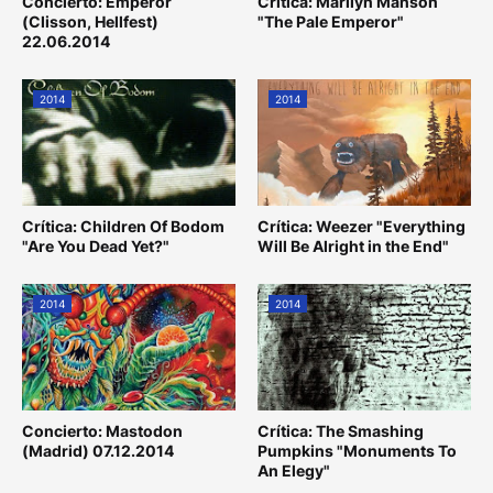
Concierto: Emperor
Crítica: Marilyn Manson
(Clisson, Hellfest)
"The Pale Emperor"
22.06.2014
2014
2014
Crítica: Children Of Bodom
Crítica: Weezer "Everything
"Are You Dead Yet?"
Will Be Alright in the End"
2014
2014
Concierto: Mastodon
Crítica: The Smashing
(Madrid) 07.12.2014
Pumpkins "Monuments To
An Elegy"