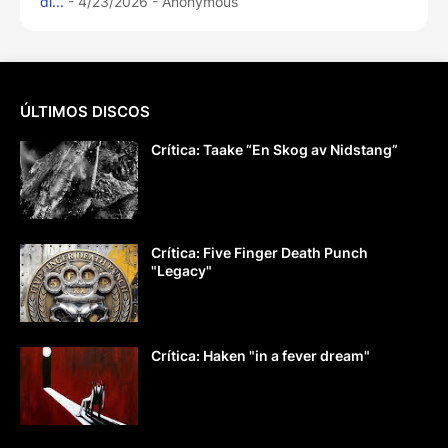
di...
- 4/23/2026
- Anonymous
ÚLTIMOS DISCOS
Crítica: Taake “En Skog av Nidstang”
Crítica: Five Finger Death Punch
"Legacy"
Crítica: Haken "in a fever dream"