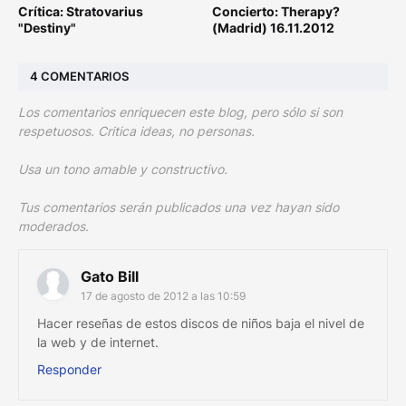
Crítica: Stratovarius
Concierto: Therapy?
"Destiny"
(Madrid) 16.11.2012
4 COMENTARIOS
Los comentarios enriquecen este blog, pero sólo si son
respetuosos. Critica ideas, no personas.
Usa un tono amable y constructivo.
Tus comentarios serán publicados una vez hayan sido
moderados.
Gato Bill
17 de agosto de 2012 a las 10:59
Hacer reseñas de estos discos de niños baja el nivel de
la web y de internet.
Responder