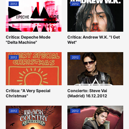
2012
2012
Crítica: Depeche Mode
Crítica: Andrew W.K. "I Get
"Delta Machine"
Wet"
2012
2012
Crítica: "A Very Special
Concierto: Steve Vai
Christmas"
(Madrid) 16.12.2012
2012
2012