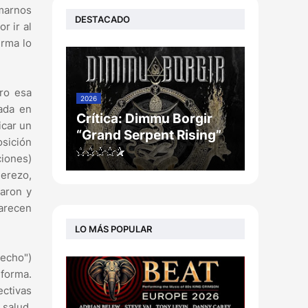
rmarnos
DESTACADO
r ir al
irma lo
ro esa
2026
ada en
Crítica: Dimmu Borgir
icar un
“Grand Serpent Rising”
sición
ciones)
erezo,
taron y
arecen
LO MÁS POPULAR
pecho")
 forma.
ctivas
 salud,