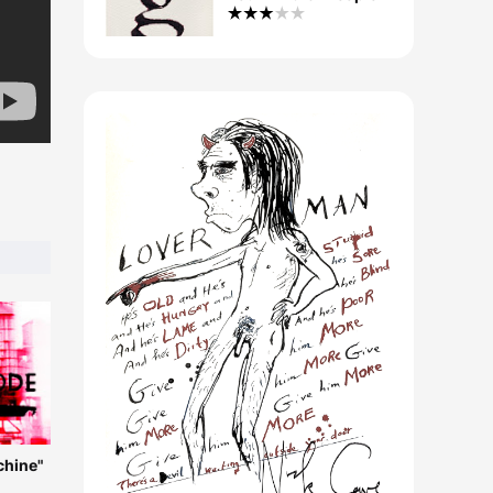
chine"