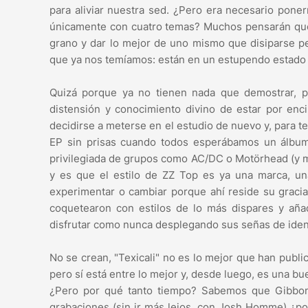
para aliviar nuestra sed. ¿Pero era necesario pone
únicamente con cuatro temas? Muchos pensarán que e
grano y dar lo mejor de uno mismo que disiparse pe
que ya nos temíamos: están en un estupendo estado
Quizá porque ya no tienen nada que demostrar, 
distensión y conocimiento divino de estar por en
decidirse a meterse en el estudio de nuevo y, para t
EP sin prisas cuando todos esperábamos un álbum
privilegiada de grupos como AC/DC o Motörhead (y 
y es que el estilo de ZZ Top es ya una marca, un
experimentar o cambiar porque ahí reside su gracia
coquetearon con estilos de lo más dispares y aña
disfrutar como nunca desplegando sus señas de ident
No se crean, "Texicali" no es lo mejor que han publ
pero sí está entre lo mejor y, desde luego, es una b
¿Pero por qué tanto tiempo? Sabemos que Gibbons
grabaciones (sin ir más lejos, con Josh Homme) ¿po