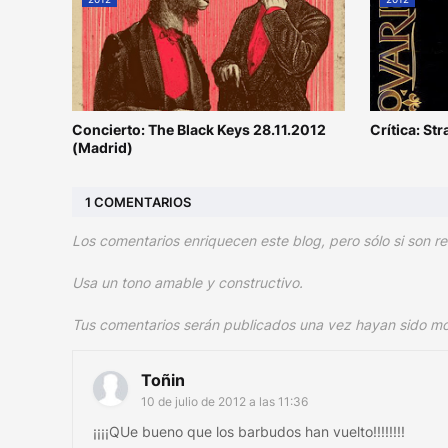
Concierto: The Black Keys 28.11.2012
Crítica: St
(Madrid)
1 COMENTARIOS
Los comentarios enriquecen este blog, pero sólo si son re
Usa un tono amable y constructivo.
Tus comentarios serán publicados una vez hayan sido m
Toñin
10 de julio de 2012 a las 11:36
¡¡¡¡QUe bueno que los barbudos han vuelto!!!!!!!!