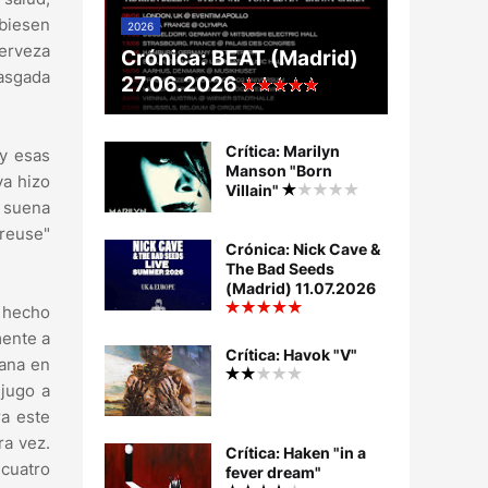
biesen
2026
cerveza
Crónica: BEAT (Madrid)
rasgada
27.06.2026
Crítica: Marilyn
 y esas
Manson "Born
ya hizo
Villain"
o suena
reuse"
Crónica: Nick Cave &
The Bad Seeds
(Madrid) 11.07.2026
n hecho
mente a
Crítica: Havok "V"
gana en
 jugo a
a este
ra vez.
Crítica: Haken "in a
 cuatro
fever dream"