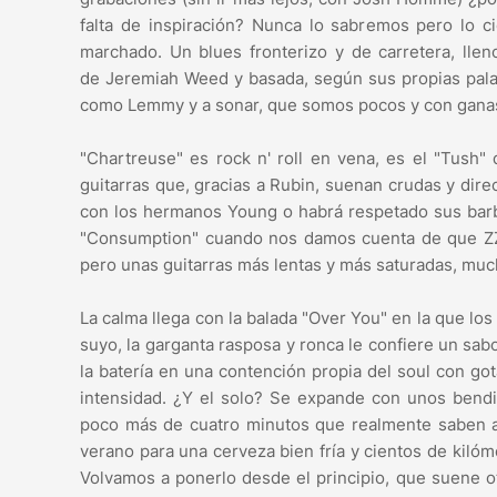
falta de inspiración? Nunca lo sabremos pero lo 
marchado. Un blues fronterizo y de carretera, llen
de Jeremiah Weed y basada, según sus propias palab
como Lemmy y a sonar, que somos pocos y con gana
"Chartreuse" es rock n' roll en vena, es el "Tush"
guitarras que, gracias a Rubin, suenan crudas y dir
con los hermanos Young o habrá respetado sus barb
"Consumption" cuando nos damos cuenta de que ZZ 
pero unas guitarras más lentas y más saturadas, muc
La calma llega con la balada "Over You" en la que l
suyo, la garganta rasposa y ronca le confiere un s
la batería en una contención propia del soul con got
intensidad. ¿Y el solo? Se expande con unos bendi
poco más de cuatro minutos que realmente saben 
verano para una cerveza bien fría y cientos de kiló
Volvamos a ponerlo desde el principio, que suene o