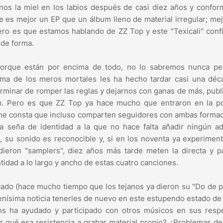
rnos la miel en los labios después de casi diez años y confo
s mejor un EP que un álbum lleno de material irregular; mejo
ro es que estamos hablando de ZZ Top y este "Texicali" conf
 de forma.
porque están por encima de todo, no lo sabremos nunca pe
cima de los meros mortales les ha hecho tardar casi una déc
erminar de romper las reglas y dejarnos con ganas de más, publ
. Pero es que ZZ Top ya hace mucho que entraron en la po
me consta que incluso comparten seguidores con ambas forma
a seña de identidad a la que no hace falta añadir ningún ad
, su sonido es reconocible y, si en los noventa ya experimen
dieron "samplers", diez años más tarde meten la directa y p
idad a lo largo y ancho de estas cuatro canciones.
icado (hace mucho tiempo que los tejanos ya dieron su "Do de 
uenísima noticia tenerles de nuevo en este estupendo estado de
 ha ayudado y participado con otros músicos en sus respe
r qué esa resistencia a grabar material propio? ¿Problemas de