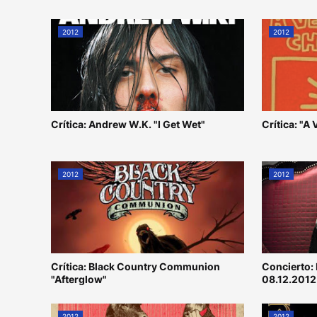
2012
2012
Crítica: Andrew W.K. "I Get Wet"
Crítica: "A
2012
2012
Crítica: Black Country Communion
Concierto:
"Afterglow"
08.12.2012
2012
2012