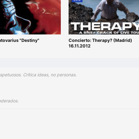
ratovarius "Destiny"
Concierto: Therapy? (Madrid)
16.11.2012
spetuosos. Critica ideas, no personas.
oderados.