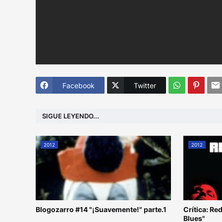
Facebook
Twitter
SIGUE LEYENDO...
2012
2012
Blogozarro #14 "¡Suavemente!" parte.1
Crítica: R
Blues"