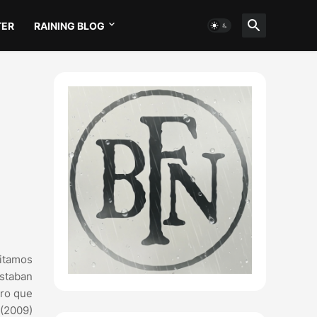
TER
RAINING BLOG
sitamos
staban
aro que
 (2009)