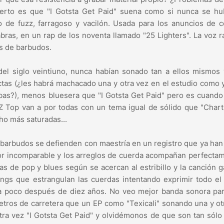
cierto es que "I Gotsta Get Paid" suena como si nunca se hu
o de fuzz, farragoso y vacilón. Usada para los anuncios de 
ras, en un rap de los noventa llamado "25 Lighters". La voz 
s de barbudos.
 del siglo veintiuno, nunca habían sonado tan a ellos mismos
ectas (¿les habrá machacado una y otra vez en el estudio como 
as?), menos bluesera que "I Gotsta Get Paid" pero es cuand
Top van a por todas con un tema igual de sólido que "Chart
ho más saturadas...
os barbudos se defienden con maestría en un registro que ya ha
abor incomparable y los arreglos de cuerda acompañan perfecta
as de pop y blues según se acercan al estribillo y la canción 
ngs que estrangulan las cuerdas intentando exprimir todo el
a poco después de diez años. No veo mejor banda sonora par
metros de carretera que un EP como "Texicali" sonando una y ot
tra vez "I Gotsta Get Paid" y olvidémonos de que son tan sólo