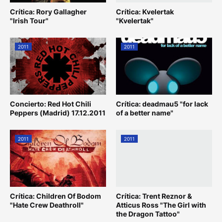
Crítica: Rory Gallagher
Crítica: Kvelertak
"Irish Tour"
"Kvelertak"
2011
2011
Concierto: Red Hot Chili
Crítica: deadmau5 "for lack
Peppers (Madrid) 17.12.2011
of a better name"
2011
2011
Crítica: Children Of Bodom
Crítica: Trent Reznor &
"Hate Crew Deathroll"
Atticus Ross "The Girl with
the Dragon Tattoo"