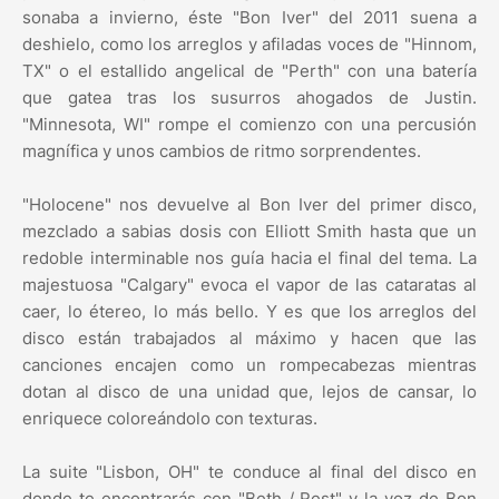
sonaba a invierno, éste "Bon Iver" del 2011 suena a
deshielo, como los arreglos y afiladas voces de "Hinnom,
TX" o el estallido angelical de "Perth" con una batería
que gatea tras los susurros ahogados de Justin.
"Minnesota, WI" rompe el comienzo con una percusión
magnífica y unos cambios de ritmo sorprendentes.
"Holocene" nos devuelve al Bon Iver del primer disco,
mezclado a sabias dosis con Elliott Smith hasta que un
redoble interminable nos guía hacia el final del tema. La
majestuosa "Calgary" evoca el vapor de las cataratas al
caer, lo étereo, lo más bello. Y es que los arreglos del
disco están trabajados al máximo y hacen que las
canciones encajen como un rompecabezas mientras
dotan al disco de una unidad que, lejos de cansar, lo
enriquece coloreándolo con texturas.
La suite "Lisbon, OH" te conduce al final del disco en
donde te encontrarás con "Beth / Rest" y la voz de Bon