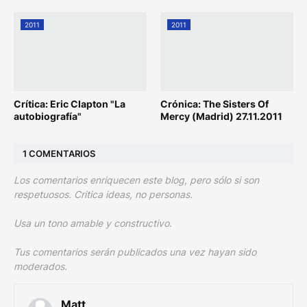
2011
2011
Crítica: Eric Clapton "La
Crónica: The Sisters Of
autobiografía"
Mercy (Madrid) 27.11.2011
1 COMENTARIOS
Los comentarios enriquecen este blog, pero sólo si son
respetuosos. Critica ideas, no personas.
Usa un tono amable y constructivo.
Tus comentarios serán publicados una vez hayan sido
moderados.
Matt