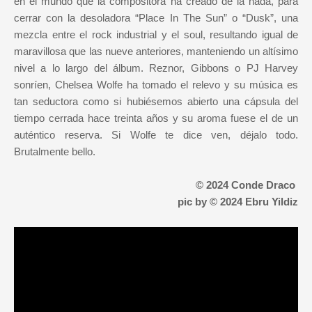
en el mundo que la compositora ha creado de la nada, para
cerrar con la desoladora “Place In The Sun” o “Dusk”, una
mezcla entre el rock industrial y el soul, resultando igual de
maravillosa que las nueve anteriores, manteniendo un altísimo
nivel a lo largo del álbum. Reznor, Gibbons o PJ Harvey
sonríen, Chelsea Wolfe ha tomado el relevo y su música es
tan seductora como si hubiésemos abierto una cápsula del
tiempo cerrada hace treinta años y su aroma fuese el de un
auténtico reserva. Si Wolfe te dice ven, déjalo todo.
Brutalmente bello.
© 2024 Conde Draco
pic by © 2024 Ebru Yildiz