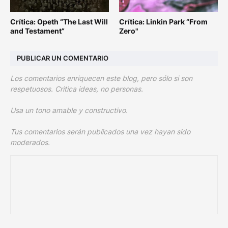
Crítica: Opeth “The Last Will
Crítica: Linkin Park “From
and Testament”
Zero"
PUBLICAR UN COMENTARIO
Los comentarios enriquecen este blog, pero sólo si son
respetuosos. Critica ideas, no personas.
Usa un tono amable y constructivo.
Tus comentarios serán publicados una vez hayan sido
moderados.