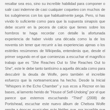
resaltar sea eso, sino su increíble habilidad para componer o
salir casi indemne de casi cualquier coqueteo con muchos de
los subgéneros con los que habitualmente juega. Pero, si has
vivido lo suficiente como para que la supuesta sinapsis que
debe ocurrir en la pecera de calcio que tienes sobre los
hombros te haga recordar con detalle la afortunada
experiencia de haber vivido una década como la de los
noventa sin tener que recurrir a las experiencias ajenas o los
estériles resúmenes de Wikipedia, entenderás que, desde el
primer segundo en el que comienzas a escuchar el magnífico
trabajo que es "She Reaches Out to She Reaches Out to
She”, este le debe tanto tantísimo a aquella década como para
descubrir la deuda de Wolfe, pero también el increíble
esfuerzo que la norteamericana ha hecho. Desde la Inicial
"Whispers in the Echo Chamber" y sus ecos a Reznor en las
bases, al lamento herido de "House of Self-Undoing" por el que
parece que estemos escuchando “Third” (2008) de
Portishead, escuchar este nuevo álbum de Chelsea Wolfe
remite a épocas musicales más fértiles que, por increíble que