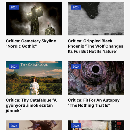
2024
2024
Crítica: Cemetery Skyline
Crítica: Crippled Black
"Nordic Gothic"
Phoenix “The Wolf Changes
Its Fur But Not Its Nature”
2024
2024
Crítica: Thy Catafalque “A
Crítica: Fit For An Autopsy
gyönyörű álmok ezután
“The Nothing That Is”
jönnek”
2024
2024