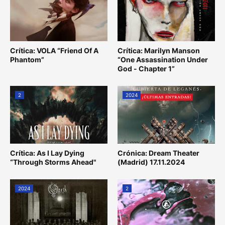
Crítica: VOLA “Friend Of A
Crítica: Marilyn Manson
Phantom”
“One Assassination Under
God - Chapter 1”
2
2024
Crítica: As I Lay Dying
Crónica: Dream Theater
“Through Storms Ahead"
(Madrid) 17.11.2024
2024
2