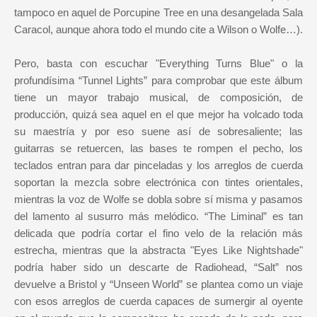
tampoco en aquel de Porcupine Tree en una desangelada Sala
Caracol, aunque ahora todo el mundo cite a Wilson o Wolfe…).
Pero, basta con escuchar "Everything Turns Blue" o la
profundísima “Tunnel Lights” para comprobar que este álbum
tiene un mayor trabajo musical, de composición, de
producción, quizá sea aquel en el que mejor ha volcado toda
su maestría y por eso suene así de sobresaliente; las
guitarras se retuercen, las bases te rompen el pecho, los
teclados entran para dar pinceladas y los arreglos de cuerda
soportan la mezcla sobre electrónica con tintes orientales,
mientras la voz de Wolfe se dobla sobre sí misma y pasamos
del lamento al susurro más melódico. “The Liminal” es tan
delicada que podría cortar el fino velo de la relación más
estrecha, mientras que la abstracta "Eyes Like Nightshade"
podría haber sido un descarte de Radiohead, “Salt” nos
devuelve a Bristol y “Unseen World” se plantea como un viaje
con esos arreglos de cuerda capaces de sumergir al oyente