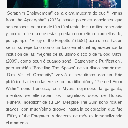
“Seraphim Enslavement” es la clara muestra de que “Hymns
from the Apocrypha” (2023) posee potentes canciones que
son capaces de mirar de tú a tú al resto de su mítico repertorio
y no me refiero a que estas puedan competir con aquellas de,
por ejemplo, “Effigy of the Forgotten” (1991) pero sí nos hacen
sentir su repertorio como un todo en el cual agradecemos la
inclusión de las mejores de su último disco o de “Blood Oath”
(2009), como ocurrió cuando sonó “Cataclysmic Purification”,
pero también “Breeding The Spawn” de su disco homónimo.
“Dim Veil of Obscurity” volvió a percutirnos con un Eric
pletórico haciendo las veces de martillo pilón y “Pierced From
Within” sonó frenética, con Myers dejándose la garganta,
mientras se alternaban los magníficos solos de Hobbs.
“Funeral Inception” de su EP “Despise The Sun” sonó rica en
graves, con muchísimo groove, hasta la celebración que fue
“Effigy of the Forgotten” y decenas de móviles inmortalizando
el momento.