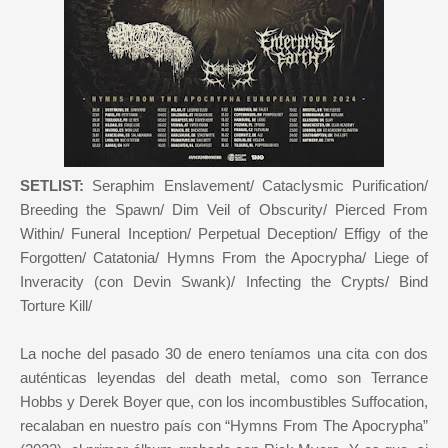
SETLIST:
Seraphim Enslavement/ Cataclysmic Purification/
Breeding the Spawn/ Dim Veil of Obscurity/ Pierced From
Within/ Funeral Inception/ Perpetual Deception/ Effigy of the
Forgotten/ Catatonia/ Hymns From the Apocrypha/ Liege of
Inveracity (con Devin Swank)/ Infecting the Crypts/ Bind
Torture Kill/
La noche del pasado 30 de enero teníamos una cita con dos
auténticas leyendas del death metal, como son Terrance
Hobbs y Derek Boyer que, con los incombustibles Suffocation,
recalaban en nuestro país con “Hymns From The Apocrypha”