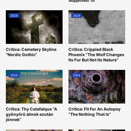
Supposed To”
2024
2024
Crítica: Cemetery Skyline
Crítica: Crippled Black
"Nordic Gothic"
Phoenix “The Wolf Changes
Its Fur But Not Its Nature”
2024
2024
Crítica: Thy Catafalque “A
Crítica: Fit For An Autopsy
gyönyörű álmok ezután
“The Nothing That Is”
jönnek”