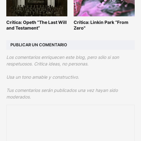
Crítica: Opeth “The Last Will
Crítica: Linkin Park “From
and Testament”
Zero"
PUBLICAR UN COMENTARIO
Los comentarios enriquecen este blog, pero sólo si son
respetuosos. Critica ideas, no personas.
Usa un tono amable y constructivo.
Tus comentarios serán publicados una vez hayan sido
moderados.