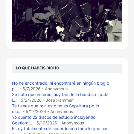
LO QUE HABÉIS DICHO
No he encontrado, ni encontraré en ningún blog o
p...
- 6/7/2026
- Anonymous
Se nota que no eres muy fan de la banda, ni puta
i...
- 5/24/2026
- Jose Hammer
Te tienes que reír, esto no es Sepultura pq lo
dic...
- 5/17/2026
- Anonymous
Yo cuento 22 discos de estudio incluyendo
Goatlord...
- 5/10/2026
- Anonymous
Estoy totalmente de acuerdo con todo lo que has