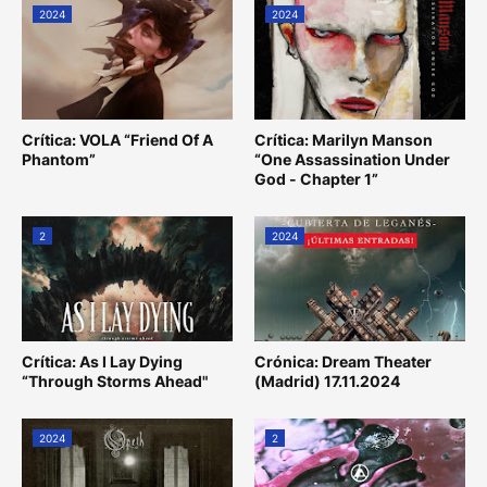
2024
2024
Crítica: VOLA “Friend Of A
Crítica: Marilyn Manson
Phantom”
“One Assassination Under
God - Chapter 1”
2
2024
Crítica: As I Lay Dying
Crónica: Dream Theater
“Through Storms Ahead"
(Madrid) 17.11.2024
2024
2