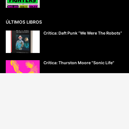
ÚLTIMOS LIBROS
Crítica: Daft Punk “We Were The Robots”
Crítica: Thurston Moore "Sonic Life"
Crítica: “Radiohead. El presente es
imposible”
Crítica: Peter Ames Carlin “Este grupo se
llama R.E.M.”