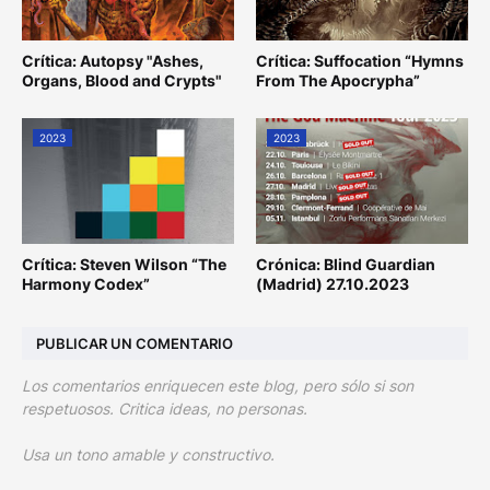
Crítica: Autopsy "Ashes,
Crítica: Suffocation “Hymns
Organs, Blood and Crypts"
From The Apocrypha”
2023
2023
Crítica: Steven Wilson “The
Crónica: Blind Guardian
Harmony Codex”
(Madrid) 27.10.2023
PUBLICAR UN COMENTARIO
Los comentarios enriquecen este blog, pero sólo si son
respetuosos. Critica ideas, no personas.
Usa un tono amable y constructivo.