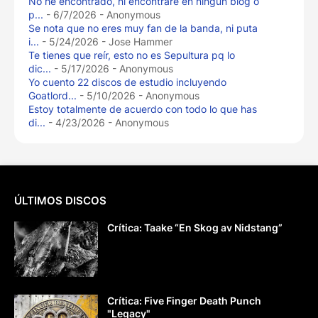
No he encontrado, ni encontraré en ningún blog o
p...
- 6/7/2026
- Anonymous
Se nota que no eres muy fan de la banda, ni puta
i...
- 5/24/2026
- Jose Hammer
Te tienes que reír, esto no es Sepultura pq lo
dic...
- 5/17/2026
- Anonymous
Yo cuento 22 discos de estudio incluyendo
Goatlord...
- 5/10/2026
- Anonymous
Estoy totalmente de acuerdo con todo lo que has
di...
- 4/23/2026
- Anonymous
ÚLTIMOS DISCOS
Crítica: Taake “En Skog av Nidstang”
Crítica: Five Finger Death Punch
"Legacy"