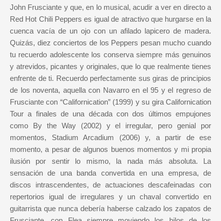
John Frusciante y que, en lo musical, acudir a ver en directo a
Red Hot Chili Peppers es igual de atractivo que hurgarse en la
cuenca vacía de un ojo con un afilado lapicero de madera.
Quizás, diez conciertos de los Peppers pesan mucho cuando
tu recuerdo adolescente los conserva siempre más genuinos
y atrevidos, picantes y originales, que lo que realmente tienes
enfrente de ti. Recuerdo perfectamente sus giras de principios
de los noventa, aquella con Navarro en el 95 y el regreso de
Frusciante con “Californication” (1999) y su gira Californication
Tour a finales de una década con dos últimos empujones
como By the Way (2002) y el irregular, pero genial por
momentos, Stadium Arcadium (2006) y, a partir de ese
momento, a pesar de algunos buenos momentos y mi propia
ilusión por sentir lo mismo, la nada más absoluta. La
sensación de una banda convertida en una empresa, de
discos intrascendentes, de actuaciones descafeinadas con
repertorios igual de irregulares y un chaval convertido en
guitarrista que nunca debería haberse calzado los zapatos de
Frusciante, con Flea siempre moviendo los hilos de los