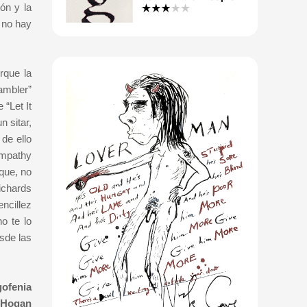
ón y la
 no hay
rque la
ambler”
“Let It
n sitar,
de ello
ympathy
 que, no
ichards
encillez
o te lo
sde las
gofenia
e Hogan