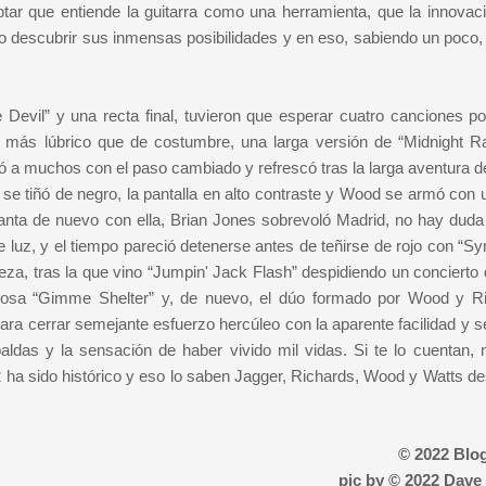
tar que entiende la guitarra como una herramienta, que la innovaci
no descubrir sus inmensas posibilidades y en eso, sabiendo un poco,
Devil” y una recta final, tuvieron que esperar cuatro canciones po
 más lúbrico que de costumbre, una larga versión de “Midnight R
 a muchos con el paso cambiado y refrescó tras la larga aventura de 
 se tiñó de negro, la pantalla en alto contraste y Wood se armó con u
ganta de nuevo con ella, Brian Jones sobrevoló Madrid, no hay duda 
e luz, y el tiempo pareció detenerse antes de teñirse de rojo con “S
leza, tras la que vino “Jumpin' Jack Flash” despidiendo un concierto
ciosa “Gimme Shelter” y, de nuevo, el dúo formado por Wood y R
para cerrar semejante esfuerzo hercúleo con la aparente facilidad y s
as y la sensación de haber vivido mil vidas. Si te lo cuentan, n
2 ha sido histórico y eso lo saben Jagger, Richards, Wood y Watts de
© 2022 Blo
pic by © 2022 Dav