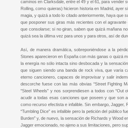
caminos en Clarksdale, entre el 49 y el 61, para vender s
Rolling, como quieras) hicieron historia en Madrid, ayer 
magia, y quizá a todo lo citado anteriormente, haya que
que posponer sus giras más recientes con el agravante d
que consolarse; si no giran, saben que quizá mañana no e
quizá sea la última vez para unos y para otros, así de dur
Así, de manera dramática, sobreponiéndose a la pérdida
Stones aparecieron en España con más ganas o quizá má
la energía no sólo intacta sino desbocada y la sensació
que siguen siendo una banda de rock viva, que varía ca
eterno cancionero, capaces de improvisar y salir indemn
descorche fuese con las más obvias “Street Fighting
“Steel Wheels” y nos sorprendiesen a todos con “Out of
acudir a todas esas canciones que poseen y que son as
como recurso efectista e infalible. Sin embargo, Jagger, 
“Tumbling Dice” es infalible pero la petición del público 
Burden” y, de nuevo, la sensación de Richards y Wood entr
Jagger emocionado, no ajeno a sus limitaciones, pero sup