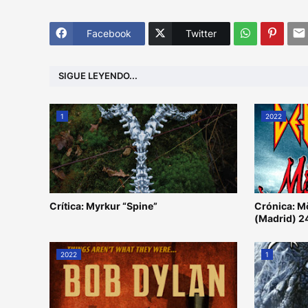
Facebook
Twitter
SIGUE LEYENDO...
1
2022
Crítica: Myrkur “Spine”
Crónica: M
(Madrid) 2
2022
1