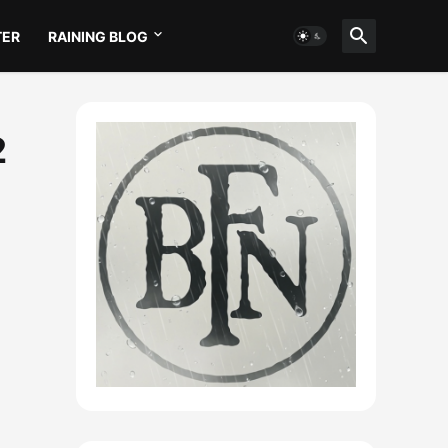
TER
RAINING BLOG
2