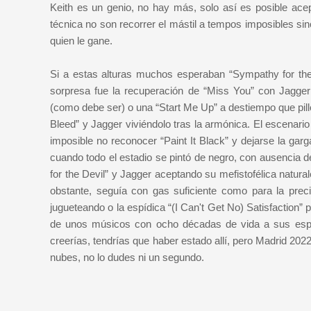
Keith es un genio, no hay más, solo así es posible acep
técnica no son recorrer el mástil a tempos imposibles si
quien le gane.
Si a estas alturas muchos esperaban “Sympathy for the 
sorpresa fue la recuperación de “Miss You” con Jagger
(como debe ser) o una “Start Me Up” a destiempo que pilló
Bleed” y Jagger viviéndolo tras la armónica. El escenario
imposible no reconocer “Paint It Black” y dejarse la gar
cuando todo el estadio se pintó de negro, con ausencia d
for the Devil” y Jagger aceptando su mefistofélica natura
obstante, seguía con gas suficiente como para la pre
jugueteando o la espídica “(I Can't Get No) Satisfaction” 
de unos músicos con ocho décadas de vida a sus espald
creerías, tendrías que haber estado allí, pero Madrid 202
nubes, no lo dudes ni un segundo.