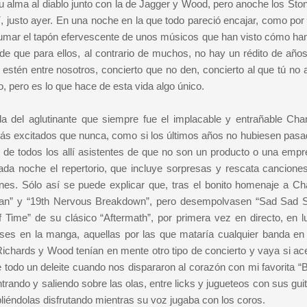
u alma al diablo junto con la de Jagger y Wood, pero anoche los Ston
sí, justo ayer. En una noche en la que todo pareció encajar, como por
 sumar el tapón efervescente de unos músicos que han visto cómo han
e que para ellos, al contrario de muchos, no hay un rédito de años
stén entre nosotros, concierto que no den, concierto al que tú no a
o, pero es lo que hace de esta vida algo único.
 del aglutinante que siempre fue el implacable y entrañable Charl
s excitados que nunca, como si los últimos años no hubiesen pasa
n de todos los allí asistentes de que no son un producto o una empr
da noche el repertorio, que incluye sorpresas y rescata cancione
es. Sólo así se puede explicar que, tras el bonito homenaje a Char
 Man” y “19th Nervous Breakdown”, pero desempolvasen “Sad Sad 
 Time” de su clásico “Aftermath”, por primera vez en directo, en l
es en la manga, aquellas por las que mataría cualquier banda en 
Richards y Wood tenían en mente otro tipo de concierto y vaya si ace
fue todo un deleite cuando nos dispararon al corazón con mi favorita “
ando y saliendo sobre las olas, entre licks y jugueteos con sus guit
liéndolas disfrutando mientras su voz jugaba con los coros.