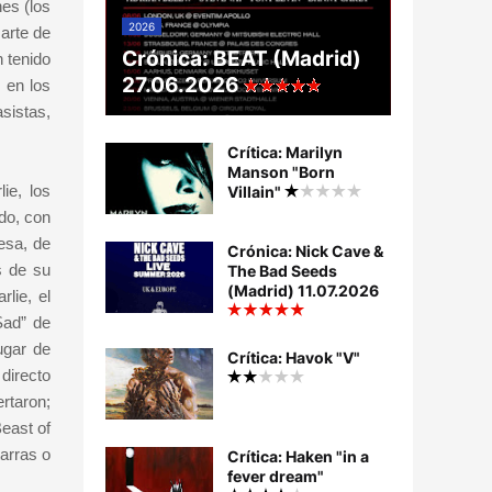
es (los
2026
 arte de
Crónica: BEAT (Madrid)
 tenido
27.06.2026
 en los
sistas,
Crítica: Marilyn
Manson "Born
ie, los
Villain"
do, con
esa, de
Crónica: Nick Cave &
s de su
The Bad Seeds
(Madrid) 11.07.2026
lie, el
Sad” de
ugar de
Crítica: Havok "V"
directo
rtaron;
Beast of
arras o
Crítica: Haken "in a
fever dream"