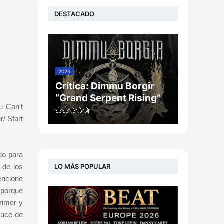
DESTACADO
2026
Crítica: Dimmu Borgir
“Grand Serpent Rising”
u Can't
/ Start
do para
LO MÁS POPULAR
 de los
encione
 porque
rimer y
ruce de