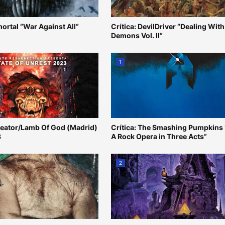
mortal “War Against All”
Crítica: DevilDriver “Dealing With
Demons Vol. II”
1
reator/Lamb Of God (Madrid)
Crítica: The Smashing Pumpkins
3
A Rock Opera in Three Acts”
2