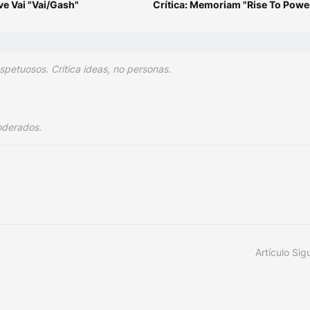
eve Vai "Vai/Gash"
Crítica: Memoriam "Rise To Powe
spetuosos. Critica ideas, no personas.
oderados.
Artículo Sig