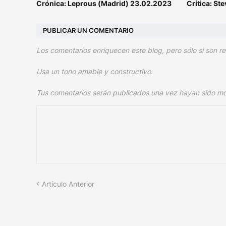
Crónica: Leprous (Madrid) 23.02.2023
Crítica: St
PUBLICAR UN COMENTARIO
Los comentarios enriquecen este blog, pero sólo si son re
Usa un tono amable y constructivo.
Tus comentarios serán publicados una vez hayan sido m
Artículo Anterior