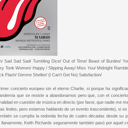
/ Sad Sad Sad/ Tumbling Dice/ Out of Time/ Beast of Burden/ Yo
ky Tonk Women/ Happy / Slipping Away/ Miss You/ Midnight Rambler
ck Flash/ Gimme Shelter/ (I Can't Get No) Satisfaction/
imer concierto europeo sin el eterno Charlie, si porque ha significa
 pandemia que se resiste a abandonarnos pero que, con el concierto
rmalidad en cuestión de música en directo (por favor, que nadie me m
as lindes, pero estamos hablando de un evento trascendente), si es
ambién se cumplía la redonda fecha de cuatro décadas desde su p
 y llanamente, Keith Richards seguramente también pasó por aquel c