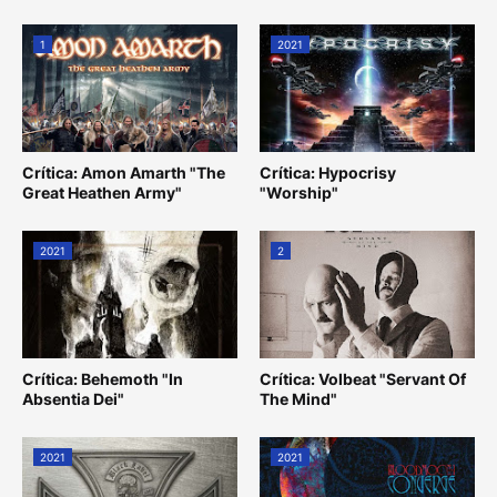
1
2021
Crítica: Amon Amarth "The
Crítica: Hypocrisy
Great Heathen Army"
"Worship"
2021
2
Crítica: Behemoth "In
Crítica: Volbeat "Servant Of
Absentia Dei"
The Mind"
2021
2021