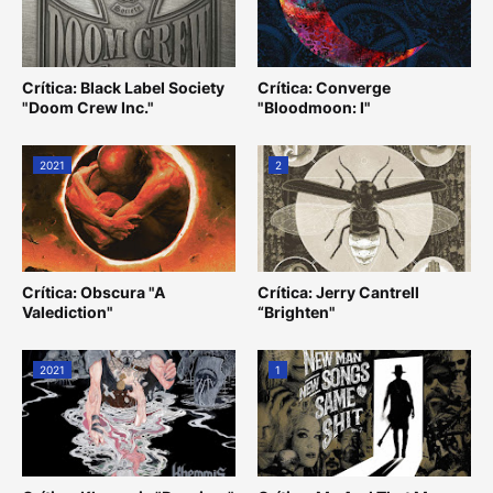
Crítica: Black Label Society
Crítica: Converge
"Doom Crew Inc."
"Bloodmoon: I"
2021
2
Crítica: Obscura "A
Crítica: Jerry Cantrell
Valediction"
“Brighten"
2021
1