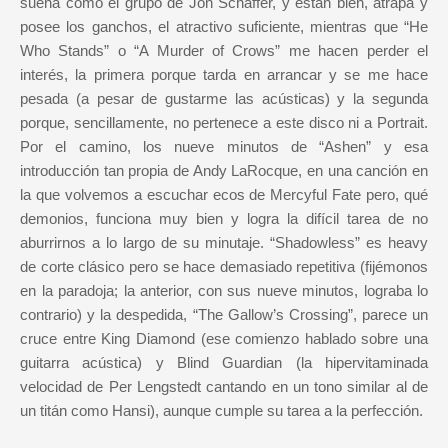
suena como el grupo de Jon Schaffer, y están bien, atrapa y
posee los ganchos, el atractivo suficiente, mientras que “He
Who Stands” o “A Murder of Crows” me hacen perder el
interés, la primera porque tarda en arrancar y se me hace
pesada (a pesar de gustarme las acústicas) y la segunda
porque, sencillamente, no pertenece a este disco ni a Portrait.
Por el camino, los nueve minutos de “Ashen” y esa
introducción tan propia de Andy LaRocque, en una canción en
la que volvemos a escuchar ecos de Mercyful Fate pero, qué
demonios, funciona muy bien y logra la difícil tarea de no
aburrirnos a lo largo de su minutaje. “Shadowless” es heavy
de corte clásico pero se hace demasiado repetitiva (fijémonos
en la paradoja; la anterior, con sus nueve minutos, lograba lo
contrario) y la despedida, “The Gallow’s Crossing”, parece un
cruce entre King Diamond (ese comienzo hablado sobre una
guitarra acústica) y Blind Guardian (la hipervitaminada
velocidad de Per Lengstedt cantando en un tono similar al de
un titán como Hansi), aunque cumple su tarea a la perfección.