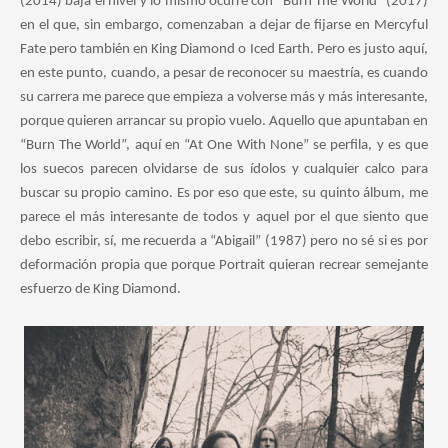
(2014) baja el nivel y lo mismo ocurre con “Burn The World” (2017)
en el que, sin embargo, comenzaban a dejar de fijarse en Mercyful
Fate pero también en King Diamond o Iced Earth. Pero es justo aquí,
en este punto, cuando, a pesar de reconocer su maestría, es cuando
su carrera me parece que empieza a volverse más y más interesante,
porque quieren arrancar su propio vuelo. Aquello que apuntaban en
“Burn The World”, aquí en “At One With None” se perfila, y es que
los suecos parecen olvidarse de sus ídolos y cualquier calco para
buscar su propio camino. Es por eso que este, su quinto álbum, me
parece el más interesante de todos y aquel por el que siento que
debo escribir, sí, me recuerda a “Abigail” (1987) pero no sé si es por
deformación propia que porque Portrait quieran recrear semejante
esfuerzo de King Diamond.