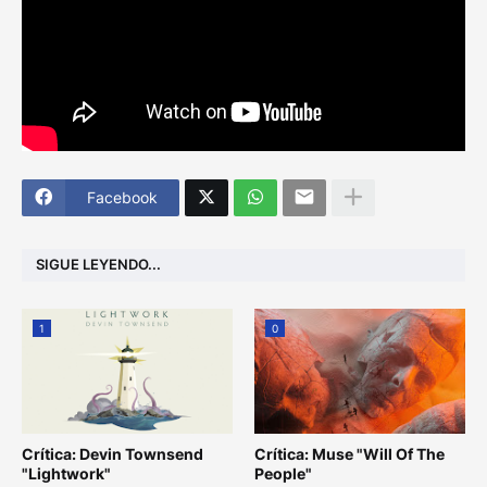
Facebook
SIGUE LEYENDO...
1
0
Crítica: Devin Townsend
Crítica: Muse "Will Of The
"Lightwork"
People"