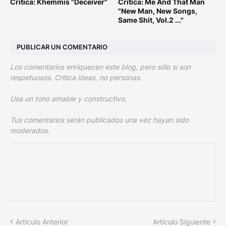
Crítica: Khemmis "Deceiver"
Crítica: Me And That Man
"New Man, New Songs,
Same Shit, Vol.2 ..."
PUBLICAR UN COMENTARIO
Los comentarios enriquecen este blog, pero sólo si son
respetuosos. Critica ideas, no personas.
Usa un tono amable y constructivo.
Tus comentarios serán publicados una vez hayan sido
moderados.
Artículo Anterior
Artículo Siguiente