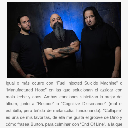
Igual o más ocurre con “Fuel Injected Suicide Machine” o
“Manufactured Hope” en las que solucionan el azúcar con
mala leche y caos. Ambas canciones sintetizan lo mejor del
álbum, junto a “Recode” o “Cognitive Dissonance” (mal el
estribillo, pero teñido de melancolía, funcionando). “Collapse”
es una de mis favoritas, de ella me gusta el groove de Dino y
cómo frasea Burton, para culminar con “End Of Line”, a la que