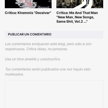
Crítica: Khemmis "Deceiver"
Crítica: Me And That Man
"New Man, New Songs,
Same Shit, Vol.2 ..."
PUBLICAR UN COMENTARIO
Los comentarios enriquecen este blog, pero sólo si son
respetuosos. Critica ideas, no personas.
Usa un tono amable y constructivo.
Tus comentarios serán publicados una vez hayan sido
moderados.