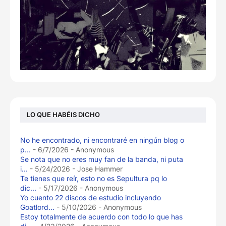
LO QUE HABÉIS DICHO
No he encontrado, ni encontraré en ningún blog o
p...
- 6/7/2026
- Anonymous
Se nota que no eres muy fan de la banda, ni puta
i...
- 5/24/2026
- Jose Hammer
Te tienes que reír, esto no es Sepultura pq lo
dic...
- 5/17/2026
- Anonymous
Yo cuento 22 discos de estudio incluyendo
Goatlord...
- 5/10/2026
- Anonymous
Estoy totalmente de acuerdo con todo lo que has