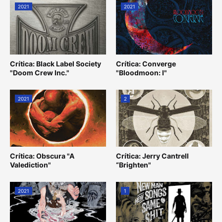
2021
2021
Crítica: Black Label Society
Crítica: Converge
"Doom Crew Inc."
"Bloodmoon: I"
2021
2
Crítica: Obscura "A
Crítica: Jerry Cantrell
Valediction"
“Brighten"
2021
1