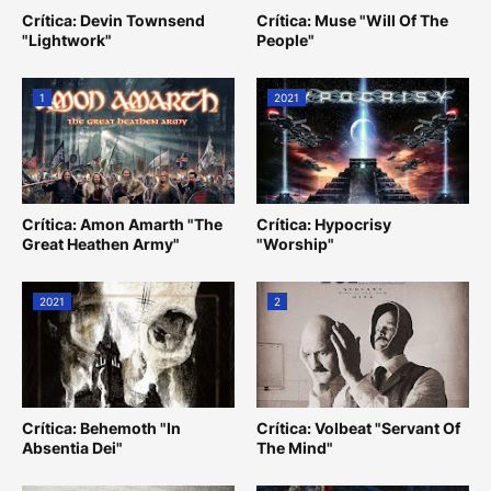
Crítica: Devin Townsend
Crítica: Muse "Will Of The
"Lightwork"
People"
1
2021
Crítica: Amon Amarth "The
Crítica: Hypocrisy
Great Heathen Army"
"Worship"
2021
2
Crítica: Behemoth "In
Crítica: Volbeat "Servant Of
Absentia Dei"
The Mind"