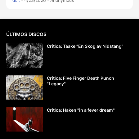
di...
- 4/23/2026
- Anonymous
ÚLTIMOS DISCOS
Crítica: Taake “En Skog av Nidstang”
Crítica: Five Finger Death Punch
"Legacy"
Crítica: Haken "in a fever dream"