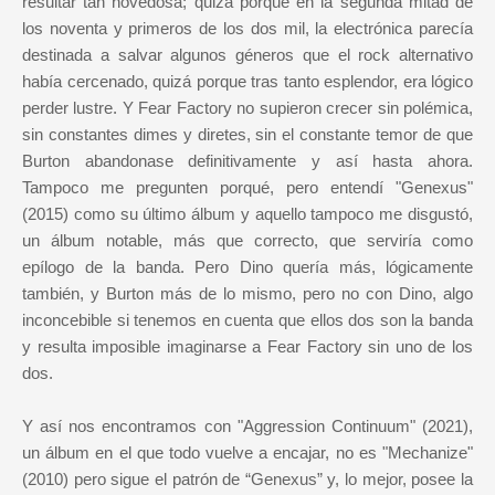
resultar tan novedosa; quizá porque en la segunda mitad de
los noventa y primeros de los dos mil, la electrónica parecía
destinada a salvar algunos géneros que el rock alternativo
había cercenado, quizá porque tras tanto esplendor, era lógico
perder lustre. Y Fear Factory no supieron crecer sin polémica,
sin constantes dimes y diretes, sin el constante temor de que
Burton abandonase definitivamente y así hasta ahora.
Tampoco me pregunten porqué, pero entendí "Genexus"
(2015) como su último álbum y aquello tampoco me disgustó,
un álbum notable, más que correcto, que serviría como
epílogo de la banda. Pero Dino quería más, lógicamente
también, y Burton más de lo mismo, pero no con Dino, algo
inconcebible si tenemos en cuenta que ellos dos son la banda
y resulta imposible imaginarse a Fear Factory sin uno de los
dos.
Y así nos encontramos con "Aggression Continuum" (2021),
un álbum en el que todo vuelve a encajar, no es "Mechanize"
(2010) pero sigue el patrón de “Genexus” y, lo mejor, posee la