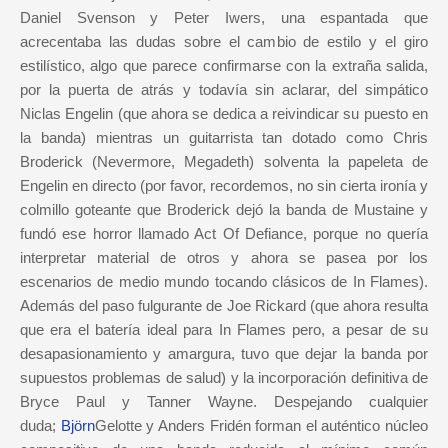
Daniel Svenson y Peter Iwers, una espantada que
acrecentaba las dudas sobre el cambio de estilo y el giro
estilístico, algo que parece confirmarse con la extraña salida,
por la puerta de atrás y todavía sin aclarar, del simpático
Niclas Engelin (que ahora se dedica a reivindicar su puesto en
la banda) mientras un guitarrista tan dotado como Chris
Broderick (Nevermore, Megadeth) solventa la papeleta de
Engelin en directo (por favor, recordemos, no sin cierta ironía y
colmillo goteante que Broderick dejó la banda de Mustaine y
fundó ese horror llamado Act Of Defiance, porque no quería
interpretar material de otros y ahora se pasea por los
escenarios de medio mundo tocando clásicos de In Flames).
Además del paso fulgurante de Joe Rickard (que ahora resulta
que era el batería ideal para In Flames pero, a pesar de su
desapasionamiento y amargura, tuvo que dejar la banda por
supuestos problemas de salud) y la incorporación definitiva de
Bryce Paul y Tanner Wayne. Despejando cualquier
duda;
Björn
Gelotte y Anders Fridén forman el auténtico núcleo