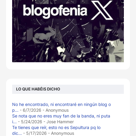
LO QUE HABÉIS DICHO
No he encontrado, ni encontraré en ningún blog o
p...
- 6/7/2026
- Anonymous
Se nota que no eres muy fan de la banda, ni puta
i...
- 5/24/2026
- Jose Hammer
Te tienes que reír, esto no es Sepultura pq lo
dic...
- 5/17/2026
- Anonymous