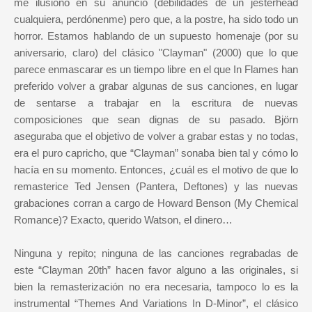
me ilusionó en su anuncio (debilidades de un jesterhead
cualquiera, perdónenme) pero que, a la postre, ha sido todo un
horror. Estamos hablando de un supuesto homenaje (por su
aniversario, claro) del clásico "Clayman" (2000) que lo que
parece enmascarar es un tiempo libre en el que In Flames han
preferido volver a grabar algunas de sus canciones, en lugar
de sentarse a trabajar en la escritura de nuevas
composiciones que sean dignas de su pasado. Björn
aseguraba que el objetivo de volver a grabar estas y no todas,
era el puro capricho, que “Clayman” sonaba bien tal y cómo lo
hacía en su momento. Entonces, ¿cuál es el motivo de que lo
remasterice Ted Jensen (Pantera, Deftones) y las nuevas
grabaciones corran a cargo de Howard Benson (My Chemical
Romance)? Exacto, querido Watson, el dinero…
Ninguna y repito; ninguna de las canciones regrabadas de
este “Clayman 20th” hacen favor alguno a las originales, si
bien la remasterización no era necesaria, tampoco lo es la
instrumental “Themes And Variations In D-Minor”, el clásico