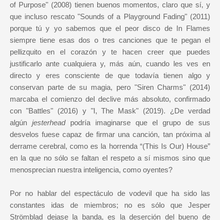
of Purpose" (2008) tienen buenos momentos, claro que sí, y
que incluso rescato "Sounds of a Playground Fading" (2011)
porque tú y yo sabemos que el peor disco de In Flames
siempre tiene esas dos o tres canciones que te pegan el
pellizquito en el corazón y te hacen creer que puedes
justificarlo ante cualquiera y, más aún, cuando les ves en
directo y eres consciente de que todavía tienen algo y
conservan parte de su magia, pero "Siren Charms" (2014)
marcaba el comienzo del declive más absoluto, confirmado
con "Battles" (2016) y "I, The Mask" (2019). ¿De verdad
algún
jesterhead
podría imaginarse que el grupo de sus
desvelos fuese capaz de firmar una canción, tan próxima al
derrame cerebral, como es la horrenda “(This Is Our) House”
en la que no sólo se faltan el respeto a sí mismos sino que
menosprecian nuestra inteligencia, como oyentes?
Por no hablar del espectáculo de vodevil que ha sido las
constantes idas de miembros; no es sólo que Jesper
Strömblad dejase la banda, es la deserción del bueno de