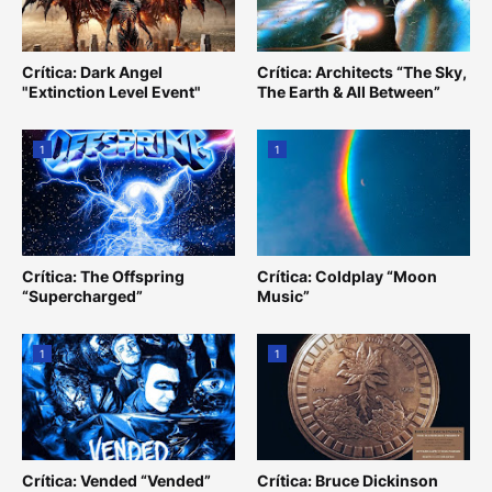
Crítica: Dark Angel
Crítica: Architects “The Sky,
"Extinction Level Event"
The Earth & All Between”
1
1
Crítica: The Offspring
Crítica: Coldplay “Moon
“Supercharged”
Music”
1
1
Crítica: Vended “Vended”
Crítica: Bruce Dickinson