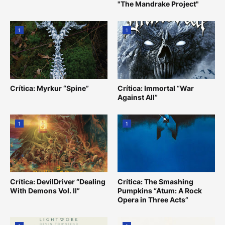
"The Mandrake Project"
1
1
Crítica: Myrkur “Spine”
Crítica: Immortal “War
Against All”
1
1
Crítica: DevilDriver “Dealing
Crítica: The Smashing
With Demons Vol. II”
Pumpkins “Atum: A Rock
Opera in Three Acts”