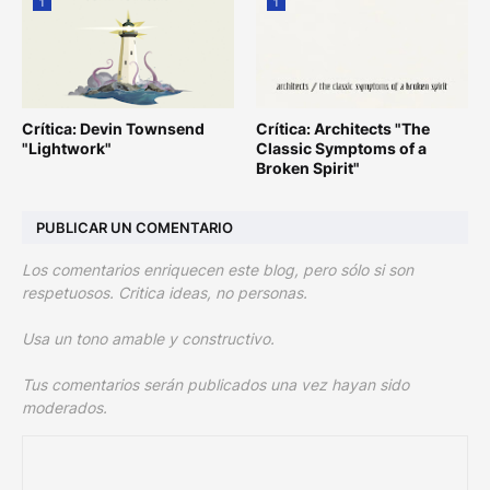
1
1
Crítica: Devin Townsend
Crítica: Architects "The
"Lightwork"
Classic Symptoms of a
Broken Spirit"
PUBLICAR UN COMENTARIO
Los comentarios enriquecen este blog, pero sólo si son
respetuosos. Critica ideas, no personas.
Usa un tono amable y constructivo.
Tus comentarios serán publicados una vez hayan sido
moderados.