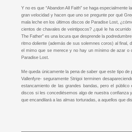
Y no es que “Abandon All Faith” se haga especialmente 
gran velocidad y hacen que uno se pregunte por qué Greg
mala leche en los últimos discos de Paradise Lost, ¿cóm
cientos de chavales de veintipocos? ¿qué le ha ocurrid
The Father” es una locura que desprende la podredumbre pr
ritmo doliente (además de sus solemnes coros) al final
el mimo que se merece y no hay un mínimo de azar o des
Paradise Lost.
Me queda únicamente la pena de saber que este tipo de 
Vallenfyre- seguramente Strigoi terminen desaparecien
estancamiento de las grandes bandas, pero el público
discos si les concediésemos algo de nuestra confianza y
que encandilará a las almas torturadas, a aquellos que di