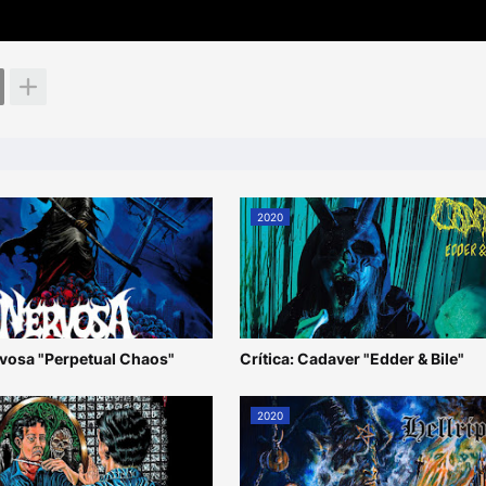
2020
rvosa "Perpetual Chaos"
Crítica: Cadaver "Edder & Bile"
2020