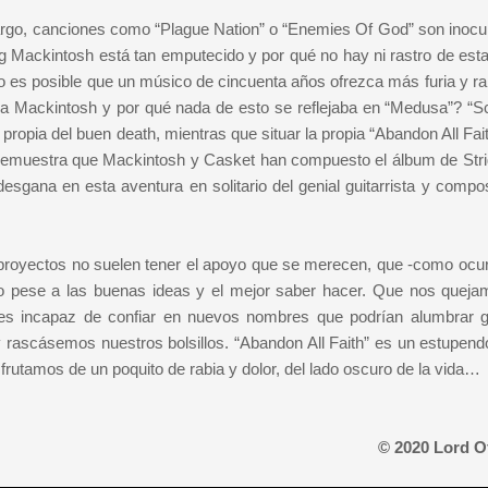
largo, canciones como “Plague Nation” o “Enemies Of God” son inocu
 Mackintosh está tan emputecido y por qué no hay ni rastro de esta 
o es posible que un músico de cincuenta años ofrezca más furia y ra
o a Mackintosh y por qué nada de esto se reflejaba en “Medusa”? “S
opia del buen death, mientras que situar la propia “Abandon All Fait
, demuestra que Mackintosh y Casket han compuesto el álbum de Stri
gana en esta aventura en solitario del genial guitarrista y compos
proyectos no suelen tener el apoyo que se merecen, que -como ocur
do pese a las buenas ideas y el mejor saber hacer. Que nos queja
 es incapaz de confiar en nuevos nombres que podrían alumbrar 
 rascásemos nuestros bolsillos. “Abandon All Faith” es un estupend
sfrutamos de un poquito de rabia y dolor, del lado oscuro de la vida…
© 2020 Lord O