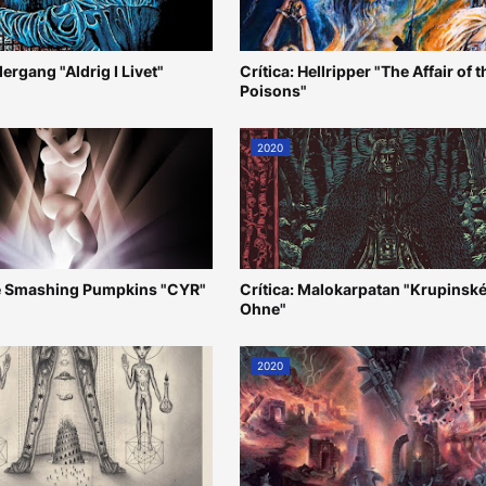
dergang "Aldrig I Livet"
Crítica: Hellripper "The Affair of t
Poisons"
2020
he Smashing Pumpkins "CYR"
Crítica: Malokarpatan "Krupinsk
Ohne"
2020