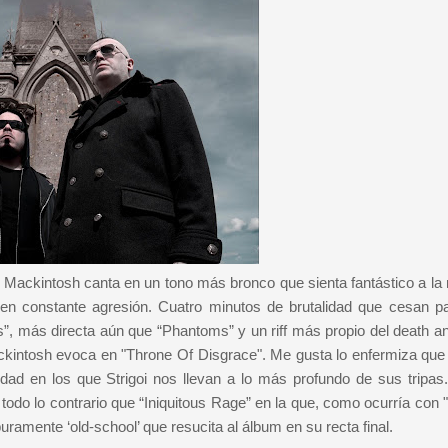
, Mackintosh canta en un tono más bronco que sienta fantástico a la
ra en constante agresión. Cuatro minutos de brutalidad que cesan p
, más directa aún que “Phantoms” y un riff más propio del death and
ackintosh evoca en "Throne Of Disgrace". Me gusta lo enfermiza que 
dad en los que Strigoi nos llevan a lo más profundo de sus tripas.
r, todo lo contrario que “Iniquitous Rage” en la que, como ocurría con
amente ‘old-school’ que resucita al álbum en su recta final.