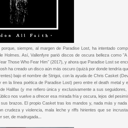
porque, siempre, al margen de Paradise Lost, ha intentado compa
 de Holmes. Así, Vallenfyre parió discos de oscura belleza como "A 
 "Fear Those Who Fear Him" (2017), y ahora que Paradise Lost se enc
tosh ha creado un disco aún más oscuro (quizá por donde tendría qu
erentes) bajo el nombre de Strigoi, con la ayuda de Chris Casket (De
n la línea poética de Paradise Lost) pero entre el death metal y el
 de Halifax (y me refiero única y exclusivamente a sus seguidores, 
úblico nos vuelve a ofrecer esa mirada fría y oscura, lejos del pesi
en sus brazos. El propio Casket tras los mandos y, nada más y nad
 crudeza y violencia, mala leche y riffs hirientes que se incrusta
r ser, de madrugada...