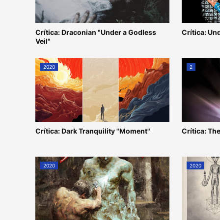
Crítica: Draconian "Under a Godless
Crítica: Un
Veil"
2020
2
Crítica: Dark Tranquility "Moment"
Crítica: T
2020
2020