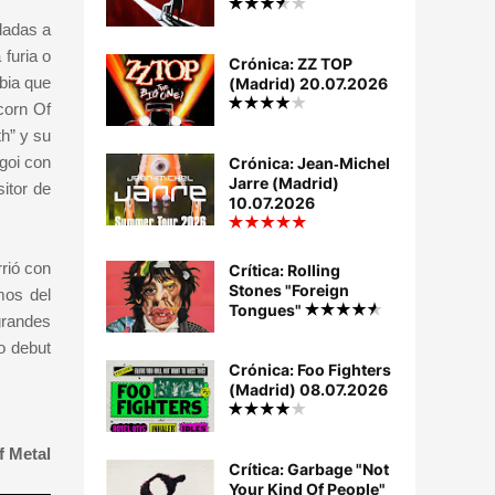
ladas a
furia o
Crónica: ZZ TOP
bia que
(Madrid) 20.07.2026
corn Of
h” y su
goi con
Crónica: Jean‐Michel
Jarre (Madrid)
itor de
10.07.2026
rió con
Crítica: Rolling
Stones "Foreign
mos del
Tongues"
grandes
o debut
Crónica: Foo Fighters
(Madrid) 08.07.2026
f Metal
Crítica: Garbage "Not
Your Kind Of People"