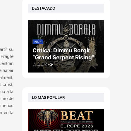
DESTACADO
2026
rtir su
Crítica: Dimmu Borgir
Fragile
“Grand Serpent Rising”
uentran
e haber
vilment,
 crust,
no a la
LO MÁS POPULAR
mismo de
a menos
n en la