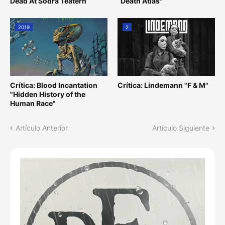
Dead At Södra Teatern”
“Death Atlas"
2019
2
Crítica: Blood Incantation
Crítica: Lindemann "F & M"
"Hidden History of the
Human Race"
Artículo Anterior
Artículo Siguiente