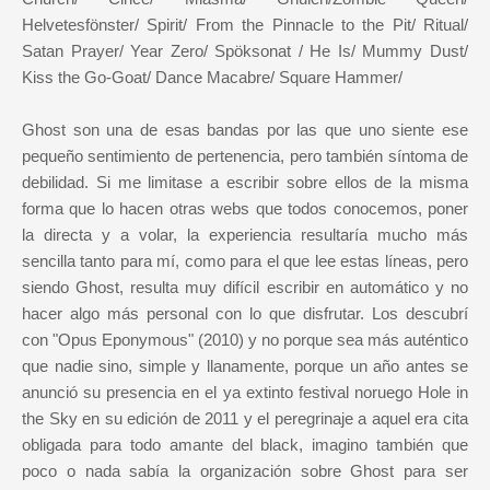
Helvetesfönster/ Spirit/ From the Pinnacle to the Pit/ Ritual/
Satan Prayer/ Year Zero/ Spöksonat / He Is/ Mummy Dust/
Kiss the Go-Goat/ Dance Macabre/ Square Hammer/
Ghost son una de esas bandas por las que uno siente ese
pequeño sentimiento de pertenencia, pero también síntoma de
debilidad. Si me limitase a escribir sobre ellos de la misma
forma que lo hacen otras webs que todos conocemos, poner
la directa y a volar, la experiencia resultaría mucho más
sencilla tanto para mí, como para el que lee estas líneas, pero
siendo Ghost, resulta muy difícil escribir en automático y no
hacer algo más personal con lo que disfrutar. Los descubrí
con "Opus Eponymous" (2010) y no porque sea más auténtico
que nadie sino, simple y llanamente, porque un año antes se
anunció su presencia en el ya extinto festival noruego Hole in
the Sky en su edición de 2011 y el peregrinaje a aquel era cita
obligada para todo amante del black, imagino también que
poco o nada sabía la organización sobre Ghost para ser