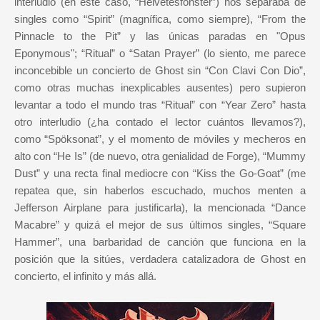
interludio (en este caso, “Helvetesfönster”) nos separaba de
singles como “Spirit” (magnífica, como siempre), “From the
Pinnacle to the Pit” y las únicas paradas en "Opus
Eponymous"; “Ritual” o “Satan Prayer” (lo siento, me parece
inconcebible un concierto de Ghost sin “Con Clavi Con Dio”,
como otras muchas inexplicables ausentes) pero supieron
levantar a todo el mundo tras “Ritual” con “Year Zero” hasta
otro interludio (¿ha contado el lector cuántos llevamos?),
como “Spöksonat”, y el momento de móviles y mecheros en
alto con “He Is” (de nuevo, otra genialidad de Forge), “Mummy
Dust” y una recta final mediocre con “Kiss the Go-Goat” (me
repatea que,
sin haberlos escuchado,
muchos menten a
Jefferson Airplane para justificarla), la mencionada “Dance
Macabre” y quizá el mejor de sus últimos singles, “Square
Hammer”, una barbaridad de canción que funciona en la
posición que la sitúes, verdadera catalizadora de Ghost en
concierto, el infinito y más allá.