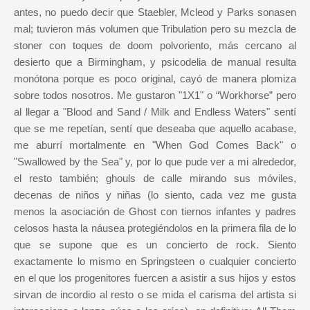
antes, no puedo decir que Staebler, Mcleod y Parks sonasen
mal; tuvieron más volumen que Tribulation pero su mezcla de
stoner con toques de doom polvoriento, más cercano al
desierto que a Birmingham, y psicodelia de manual resulta
monótona porque es poco original, cayó de manera plomiza
sobre todos nosotros. Me gustaron "1X1" o “Workhorse” pero
al llegar a "Blood and Sand / Milk and Endless Waters" sentí
que se me repetían, sentí que deseaba que aquello acabase,
me aburrí mortalmente en "When God Comes Back" o
"Swallowed by the Sea" y, por lo que pude ver a mi alrededor,
el resto también; ghouls de calle mirando sus móviles,
decenas de niños y niñas (lo siento, cada vez me gusta
menos la asociación de Ghost con tiernos infantes y padres
celosos hasta la náusea protegiéndolos en la primera fila de lo
que se supone que es un concierto de rock. Siento
exactamente lo mismo en Springsteen o cualquier concierto
en el que los progenitores fuercen a asistir a sus hijos y estos
sirvan de incordio al resto o se mida el carisma del artista si