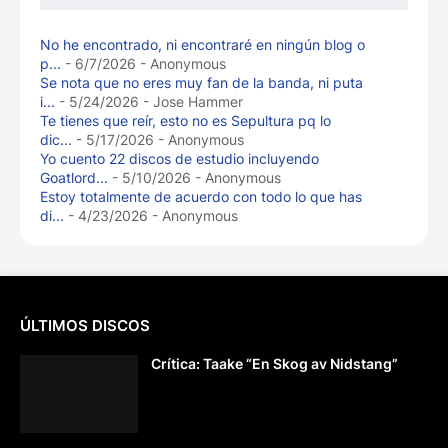
No he encontrado, ni encontraré en ningún blog o
p...
- 6/7/2026
- Anonymous
Se nota que no eres muy fan de la banda, ni puta
i...
- 5/24/2026
- Jose Hammer
Te tienes que reír, esto no es Sepultura pq lo
dic...
- 5/17/2026
- Anonymous
Yo cuento 22 discos de estudio incluyendo
Goatlord...
- 5/10/2026
- Anonymous
Estoy totalmente de acuerdo con todo lo que has
di...
- 4/23/2026
- Anonymous
ÚLTIMOS DISCOS
Crítica: Taake “En Skog av Nidstang”