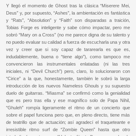
Y llegó el momento de Ghost tras la clásica “Miserere Mei,
Deus” y, por supuesto, “Ashes”, la ambientación es fantástica
y “Rats”, “Absolution” y “Faith” son disparadas a traición,
Tobias Forge es inteligente y sabe cómo impactar, pero me
sobró “Mary on a Cross” (no me parece digna de su talento y
no puedo evaluar su calidad a fuerza de escucharla una y otra
vez y creer que si soy capaz de tararearla es que es,
indudablemente, buena o “tiene algo”), como tampoco me
convencieron las instrumentales enlatadas (ni las tres
iniciales, ni “Devil Church”) pero, claro, lo solucionaron con
“Cirice” a la que, honestamente, también le sobró la larga
introducción de los nuevos Nameless Ghouls y su supuesto
duelo de guitarras. “Miasma” se confirmó como la genialidad
que es pero tras ella y ese magnífico solo de Papa Nihil,
“Ghuleh” rompía ligeramente el ritmo de un concierto que
sobre el papel funciona pero que, en pleno directo, tiene más
de teatrillo que de actuación; así agradecí el traqueteante e
irresistible ritmo surf de “Zombie Queen” hasta que otro