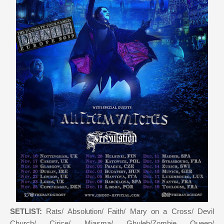
SETLIST:
Rats/ Absolution/ Faith/ Mary on a Cross/ Devil
Church/ Cirice/ Miasma/ Ghuleh/Zombie Queen/