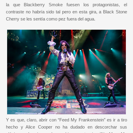
la que Blackberry Smoke fuesen los protagonistas, el
contraste no habría sido tal pero en esta gira, a Black Stone
Cherry se les sentía como pez fuera del agua.
Y es que, claro, abrir con “Feed My Frankenstein” es ir a tiro
hecho y Alice Cooper no ha dudado en descorchar sus