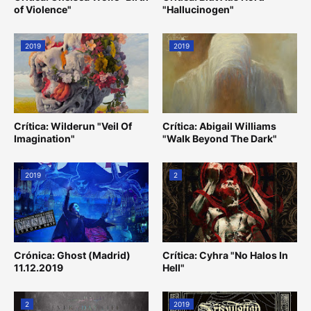
of Violence"
"Hallucinogen"
2019
2019
Crítica: Wilderun "Veil Of
Crítica: Abigail Williams
Imagination"
"Walk Beyond The Dark"
2019
2
Crónica: Ghost (Madrid)
Crítica: Cyhra "No Halos In
11.12.2019
Hell"
2
2019