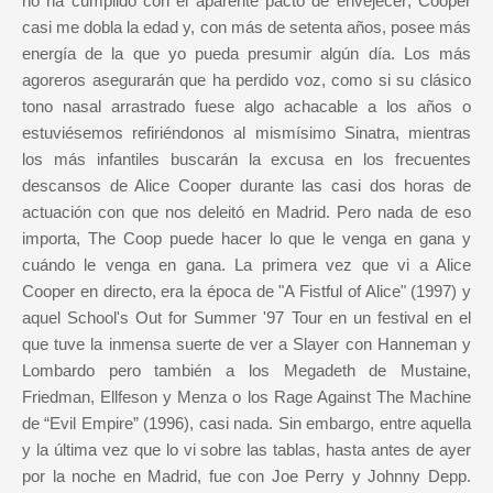
no ha cumplido con el aparente pacto de envejecer; Cooper
casi me dobla la edad y, con más de setenta años, posee más
energía de la que yo pueda presumir algún día. Los más
agoreros asegurarán que ha perdido voz, como si su clásico
tono nasal arrastrado fuese algo achacable a los años o
estuviésemos refiriéndonos al mismísimo Sinatra, mientras
los más infantiles buscarán la excusa en los frecuentes
descansos de Alice Cooper durante las casi dos horas de
actuación con que nos deleitó en Madrid. Pero nada de eso
importa, The Coop puede hacer lo que le venga en gana y
cuándo le venga en gana. La primera vez que vi a Alice
Cooper en directo, era la época de "A Fistful of Alice" (1997) y
aquel School's Out for Summer '97 Tour en un festival en el
que tuve la inmensa suerte de ver a Slayer con Hanneman y
Lombardo pero también a los Megadeth de Mustaine,
Friedman, Ellfeson y Menza o los Rage Against The Machine
de “Evil Empire” (1996), casi nada. Sin embargo, entre aquella
y la última vez que lo vi sobre las tablas, hasta antes de ayer
por la noche en Madrid, fue con Joe Perry y Johnny Depp.