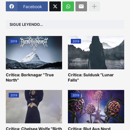
Facebook
SIGUE LEYENDO...
2019
2019
Crítica: Borknagar "True
Crítica: Suldusk "Lunar
North"
Falls"
2019
2019
Crítica: Chelsea Wolfe "Birth
Crítica: Blut Aus Nord