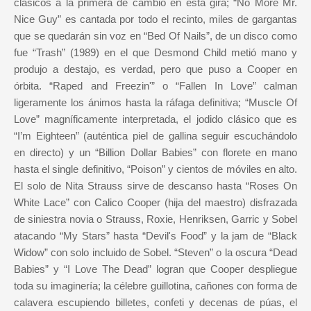
clásicos a la primera de cambio en esta gira; “No More Mr.
Nice Guy” es cantada por todo el recinto, miles de gargantas
que se quedarán sin voz en “Bed Of Nails”, de un disco como
fue “Trash” (1989) en el que Desmond Child metió mano y
produjo a destajo, es verdad, pero que puso a Cooper en
órbita. “Raped and Freezin'” o “Fallen In Love” calman
ligeramente los ánimos hasta la ráfaga definitiva; “Muscle Of
Love” magníficamente interpretada, el jodido clásico que es
“I’m Eighteen” (auténtica piel de gallina seguir escuchándolo
en directo) y un “Billion Dollar Babies” con florete en mano
hasta el single definitivo, “Poison” y cientos de móviles en alto.
El solo de Nita Strauss sirve de descanso hasta “Roses On
White Lace” con Calico Cooper (hija del maestro) disfrazada
de siniestra novia o Strauss, Roxie, Henriksen, Garric y Sobel
atacando “My Stars” hasta “Devil's Food” y la jam de “Black
Widow” con solo incluido de Sobel. “Steven” o la oscura “Dead
Babies” y “I Love The Dead” logran que Cooper despliegue
toda su imaginería; la célebre guillotina, cañones con forma de
calavera escupiendo billetes, confeti y decenas de púas, el