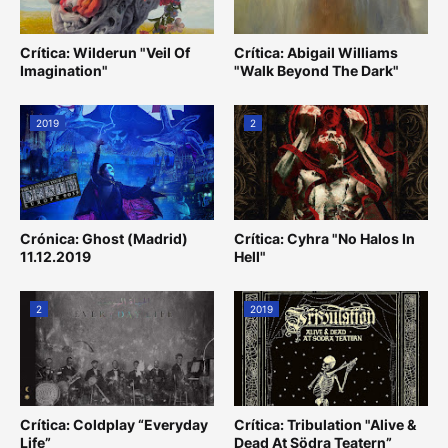
Crítica: Wilderun "Veil Of
Crítica: Abigail Williams
Imagination"
"Walk Beyond The Dark"
2019
2
Crónica: Ghost (Madrid)
Crítica: Cyhra "No Halos In
11.12.2019
Hell"
2
2019
Crítica: Coldplay “Everyday
Crítica: Tribulation "Alive &
Life”
Dead At Södra Teatern”