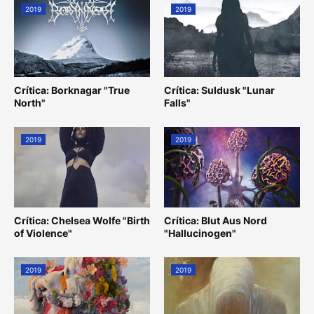
2019
2019
Crítica: Borknagar "True
Crítica: Suldusk "Lunar
North"
Falls"
2019
2019
Crítica: Chelsea Wolfe "Birth
Crítica: Blut Aus Nord
of Violence"
"Hallucinogen"
2019
2019