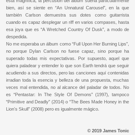
está magnífica, la percusión del álbum suena particularmente
bien, así se siente en “An Unnatural Carousel”, en la que
también Carlson demuestra sus dotes como guitarrista
cuando es capaz desplegar un riff en varios compases, hasta
esa joya que es “A Wretched Country Of Dusk”, a modo de
despedida.
No me esperaba un álbum como “Full Upon Her Burning Lips”,
no porque Dylan Carlson no fuese capaz, sino porque ha
superado todas mis expectativas. Por supuesto, aquel que
quiera paladear y entender lo que son Earth tendrá que seguir
acudiendo a sus directos, pero las canciones aquí contenidas
irradian toda la esencia y belleza de una propuesta, muchas
veces mal entendida, no al alcance del paladar de todos. No
es “Pentastar: In The Style Of Demons” (1997), tampoco
“Primitive and Deadly” (2014) o “The Bees Made Honey in the
Lion's Skull” (2008) pero es igualmente mágico.
© 2019 James Tonic