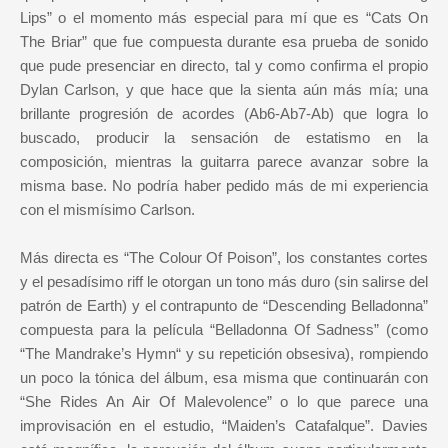
Lips” o el momento más especial para mí que es “Cats On
The Briar” que fue compuesta durante esa prueba de sonido
que pude presenciar en directo, tal y como confirma el propio
Dylan Carlson, y que hace que la sienta aún más mía; una
brillante progresión de acordes (Ab6-Ab7-Ab) que logra lo
buscado, producir la sensación de estatismo en la
composición, mientras la guitarra parece avanzar sobre la
misma base. No podría haber pedido más de mi experiencia
con el mismísimo Carlson.
Más directa es “The Colour Of Poison”, los constantes cortes
y el pesadísimo riff le otorgan un tono más duro (sin salirse del
patrón de Earth) y el contrapunto de “Descending Belladonna”
compuesta para la película “Belladonna Of Sadness” (como
“The Mandrake’s Hymn“ y su repetición obsesiva), rompiendo
un poco la tónica del álbum, esa misma que continuarán con
“She Rides An Air Of Malevolence” o lo que parece una
improvisación en el estudio, “Maiden’s Catafalque”. Davies