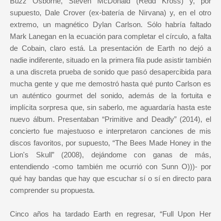
Buzz Osborne, Steven McDonald (Redd Kross) y, por
supuesto, Dale Crover (ex-batería de Nirvana) y, en el otro
extremo, un magnético Dylan Carlson. Sólo habría faltado
Mark Lanegan en la ecuación para completar el círculo, a falta
de Cobain, claro está. La presentación de Earth no dejó a
nadie indiferente, situado en la primera fila pude asistir también
a una discreta prueba de sonido que pasó desapercibida para
mucha gente y que me demostró hasta qué punto Carlson es
un auténtico gourmet del sonido, además de la fortuita e
implícita sorpresa que, sin saberlo, me aguardaría hasta este
nuevo álbum. Presentaban “Primitive and Deadly” (2014), el
concierto fue majestuoso e interpretaron canciones de mis
discos favoritos, por supuesto, “The Bees Made Honey in the
Lion's Skull” (2008), dejándome con ganas de más,
entendiendo -como también me ocurrió con Sunn O)))- por
qué hay bandas que hay que escuchar sí o sí en directo para
comprender su propuesta.
Cinco años ha tardado Earth en regresar, “Full Upon Her