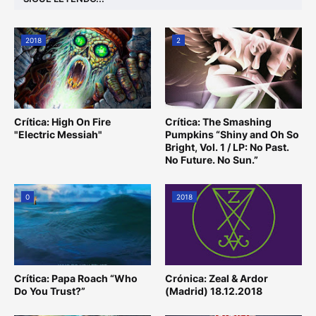
2018
2
Crítica: High On Fire
Crítica: The Smashing
"Electric Messiah"
Pumpkins “Shiny and Oh So
Bright, Vol. 1 / LP: No Past.
No Future. No Sun.”
0
2018
Crítica: Papa Roach “Who
Crónica: Zeal & Ardor
Do You Trust?”
(Madrid) 18.12.2018