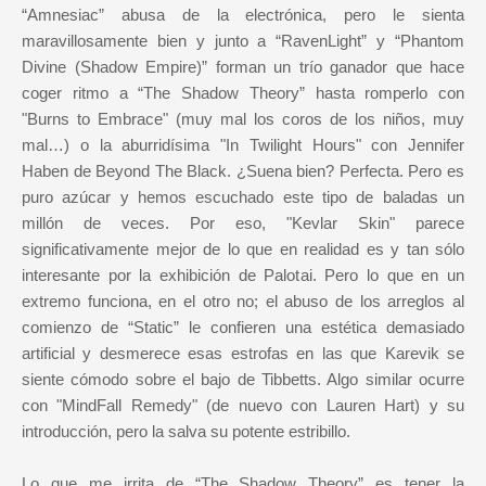
“Amnesiac” abusa de la electrónica, pero le sienta
maravillosamente bien y junto a “RavenLight” y “Phantom
Divine (Shadow Empire)” forman un trío ganador que hace
coger ritmo a “The Shadow Theory” hasta romperlo con
"Burns to Embrace" (muy mal los coros de los niños, muy
mal…) o la aburridísima "In Twilight Hours" con Jennifer
Haben de Beyond The Black. ¿Suena bien? Perfecta. Pero es
puro azúcar y hemos escuchado este tipo de baladas un
millón de veces. Por eso, "Kevlar Skin" parece
significativamente mejor de lo que en realidad es y tan sólo
interesante por la exhibición de Palotai. Pero lo que en un
extremo funciona, en el otro no; el abuso de los arreglos al
comienzo de “Static” le confieren una estética demasiado
artificial y desmerece esas estrofas en las que Karevik se
siente cómodo sobre el bajo de Tibbetts. Algo similar ocurre
con "MindFall Remedy" (de nuevo con Lauren Hart) y su
introducción, pero la salva su potente estribillo.
Lo que me irrita de “The Shadow Theory” es tener la