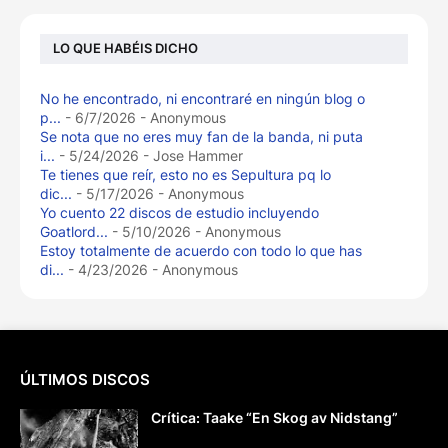
LO QUE HABÉIS DICHO
No he encontrado, ni encontraré en ningún blog o
p...
- 6/7/2026
- Anonymous
Se nota que no eres muy fan de la banda, ni puta
i...
- 5/24/2026
- Jose Hammer
Te tienes que reír, esto no es Sepultura pq lo
dic...
- 5/17/2026
- Anonymous
Yo cuento 22 discos de estudio incluyendo
Goatlord...
- 5/10/2026
- Anonymous
Estoy totalmente de acuerdo con todo lo que has
di...
- 4/23/2026
- Anonymous
ÚLTIMOS DISCOS
Crítica: Taake “En Skog av Nidstang”