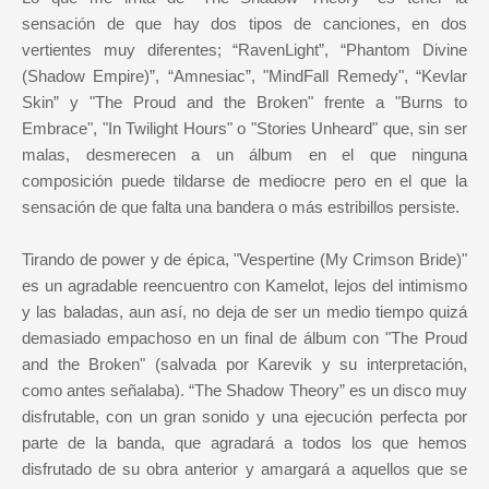
sensación de que hay dos tipos de canciones, en dos
vertientes muy diferentes; “RavenLight”, “Phantom Divine
(Shadow Empire)”, “Amnesiac”, "MindFall Remedy", “Kevlar
Skin” y "The Proud and the Broken" frente a "Burns to
Embrace", "In Twilight Hours" o "Stories Unheard" que, sin ser
malas, desmerecen a un álbum en el que ninguna
composición puede tildarse de mediocre pero en el que la
sensación de que falta una bandera o más estribillos persiste.
Tirando de power y de épica, "Vespertine (My Crimson Bride)"
es un agradable reencuentro con Kamelot, lejos del intimismo
y las baladas, aun así, no deja de ser un medio tiempo quizá
demasiado empachoso en un final de álbum con "The Proud
and the Broken" (salvada por Karevik y su interpretación,
como antes señalaba). “The Shadow Theory” es un disco muy
disfrutable, con un gran sonido y una ejecución perfecta por
parte de la banda, que agradará a todos los que hemos
disfrutado de su obra anterior y amargará a aquellos que se