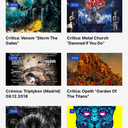
2018
2018
Crítica: Venom “Storm The
Crítica: Metal Church
Gates”
“Damned If You Do”
2018
2018
Crónica: Triptykon (Madrid)
Crítica: Opeth "Garden Of
08.12.2018
The Titans"
2018
1