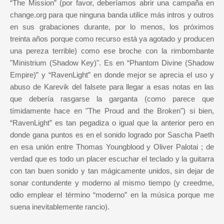
“The Mission” (por favor, deberíamos abrir una campaña en
change.org para que ninguna banda utilice más intros y outros
en sus grabaciones durante, por lo menos, los próximos
treinta años porque como recurso está ya agotado y producen
una pereza terrible) como ese broche con la rimbombante
"Ministrium (Shadow Key)". Es en “Phantom Divine (Shadow
Empire)” y “RavenLight” en donde mejor se aprecia el uso y
abuso de Karevik del falsete para llegar a esas notas en las
que debería rasgarse la garganta (como parece que
tímidamente hace en "The Proud and the Broken") si bien,
“RavenLight” es tan pegadiza o igual que la anterior pero en
donde gana puntos es en el sonido logrado por Sascha Paeth
en esa unión entre Thomas Youngblood y Oliver Palotai ; de
verdad que es todo un placer escuchar el teclado y la guitarra
con tan buen sonido y tan mágicamente unidos, sin dejar de
sonar contundente y moderno al mismo tiempo (y creedme,
odio emplear el término “moderno” en la música porque me
suena inevitablemente rancio).