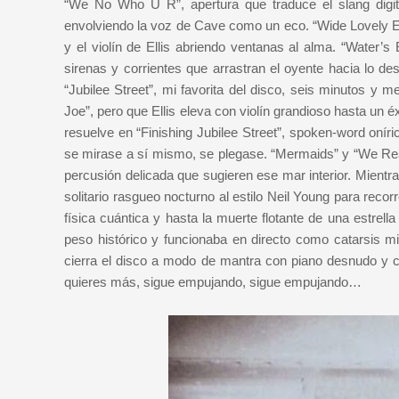
“We No Who U R”, apertura que traduce el slang digit
envolviendo la voz de Cave como un eco. “Wide Lovely Ey
y el violín de Ellis abriendo ventanas al alma. “Water’s 
sirenas y corrientes que arrastran el oyente hacia lo d
“Jubilee Street”, mi favorita del disco, seis minutos y 
Joe”, pero que Ellis eleva con violín grandioso hasta un éx
resuelve en “Finishing Jubilee Street”, spoken-word onír
se mirase a sí mismo, se plegase. “Mermaids” y “We Real
percusión delicada que sugieren ese mar interior. Mient
solitario rasgueo nocturno al estilo Neil Young para recorr
física cuántica y hasta la muerte flotante de una estrel
peso histórico y funcionaba en directo como catarsis m
cierra el disco a modo de mantra con piano desnudo y cor
quieres más, sigue empujando, sigue empujando…