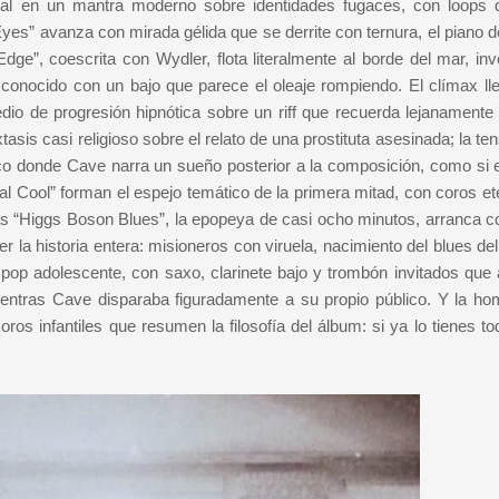
al en un mantra moderno sobre identidades fugaces, con loops d
es” avanza con mirada gélida que se derrite con ternura, el piano 
Edge”, coescrita con Wydler, flota literalmente al borde del mar, in
esconocido con un bajo que parece el oleaje rompiendo. El clímax ll
medio de progresión hipnótica sobre un riff que recuerda lejanamente
tasis casi religioso sobre el relato de una prostituta asesinada; la te
ico donde Cave narra un sueño posterior a la composición, como si e
 Cool” forman el espejo temático de la primera mitad, con coros et
ras “Higgs Boson Blues”, la epopeya de casi ocho minutos, arranca 
er la historia entera: misioneros con viruela, nacimiento del blues del
la pop adolescente, con saxo, clarinete bajo y trombón invitados que
ientras Cave disparaba figuradamente a su propio público. Y la h
os infantiles que resumen la filosofía del álbum: si ya lo tienes to