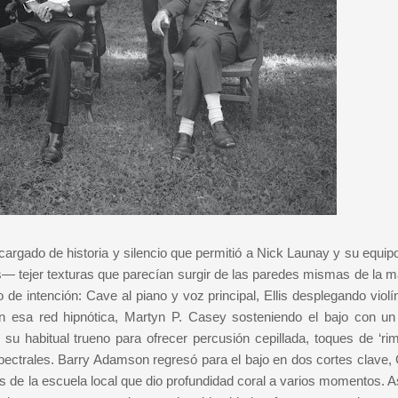
 cargado de historia y silencio que permitió a Nick Launay y su equi
s— tejer texturas que parecían surgir de las paredes mismas de la m
 intención: Cave al piano y voz principal, Ellis desplegando violín,
aban esa red hipnótica, Martyn P. Casey sosteniendo el bajo con u
habitual trueno para ofrecer percusión cepillada, toques de ‘rim
pectrales. Barry Adamson regresó para el bajo en dos cortes clave,
s de la escuela local que dio profundidad coral a varios momentos. A