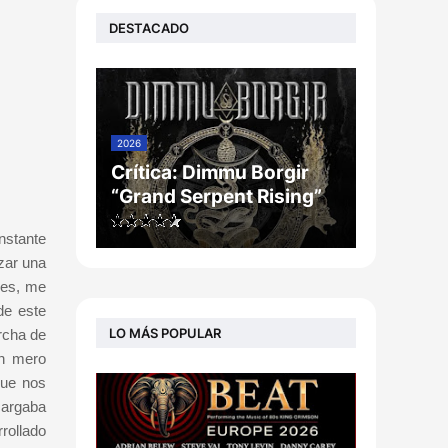
DESTACADO
2026
Crítica: Dimmu Borgir
“Grand Serpent Rising”
nstante
zar una
nes, me
de este
LO MÁS POPULAR
rcha de
un mero
que nos
cargaba
rollado