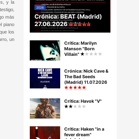
s, y la
2026
estigo,
Crónica: BEAT (Madrid)
lgo más
27.06.2026
l piano
que los
rro, un
Crítica: Marilyn
Manson "Born
Villain"
Crónica: Nick Cave &
The Bad Seeds
(Madrid) 11.07.2026
Crítica: Havok "V"
Crítica: Haken "in a
fever dream"