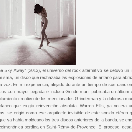
Sky Away” (2013), el universo del rock alternativo se detuvo un i
 misma, un disco que rechazaba las explosiones de antaño para abra
r la voz. En mi experiencia, alejado durante un tiempo de sus cancio
iscos con mayor pegada e incluso Grinderman, publicaba un álbum 
gotamiento creativo de los mencionados Grinderman y la dolorosa ma
lanco que exigía reinvención absoluta. Warren Ellis, ya no era 
s, se erigió como ese arquitecto invisible de este sonido etéreo 
que ya había moldeado los tres discos anteriores de la banda, se en
ecimonónica perdida en Saint-Rémy-de-Provence. El proceso, desar