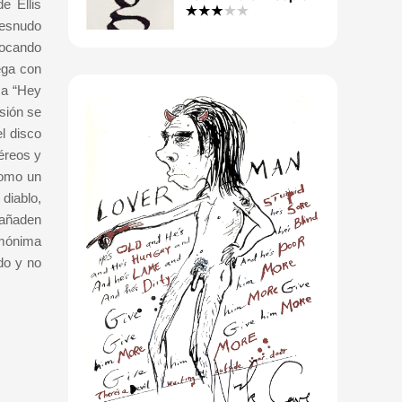
e Ellis
desnudo
vocando
ega con
 a “Hey
nsión se
l disco
éreos y
como un
 diablo,
 añaden
omónima
do y no