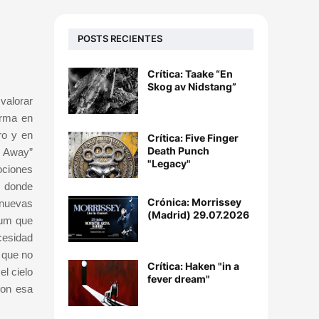
POSTS RECIENTES
Crítica: Taake “En
Skog av Nidstang”
 valorar
irma en
ro y en
Crítica: Five Finger
Death Punch
y Away”
"Legacy"
ociones
n donde
Crónica: Morrissey
 nuevas
(Madrid) 29.07.2026
bum que
cesidad
 que no
Crítica: Haken "in a
el cielo
fever dream"
con esa