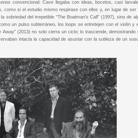
nos convencional: Cave llegaba con ideas, bocetos, casi larvale
, como si el estudio mismo respirase con ellos y, en lugar de ser t
la sobriedad del irrepetible “The Boatman’s Call” (1997), sino de a
omo un pulso subterráneo, los loops se entretejen con el violín y e
y Away” (2013) no solo cierra un ciclo; lo trasciende, demostrando 
ervaban intacta la capacidad de asustar con la sutileza de un susu