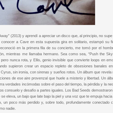
Away” (2013) y aprendí a apreciar un disco que, al principio, no supe
onocer a Cave en esta supuesta gira en solitario, estampó su f
reconoció en la primera fila de su concierto, me tomó por el homb
ación, mientras me llamaba hermano. Sea como sea, “Push the Sk
pero nunca rota, y Ellis, genio invisible que convierte loops en em
ando supieron crear un espacio repleto de obsesiones banales e
y Cyrus, sin ironía, con sirenas y sueños rotos. Un álbum que revela
iones de ese aire provenzal que huele a misterio y libertad. Un ál
urra verdades incómodas sobre el paso del tiempo, la pérdida y la ne
os consuelo y desafío a partes iguales. Los Bad Seeds demostraron
e eleva, un bajo que late bajo la piel y una voz que te empuja hacia 
ivo, un poco más perdido y, sobre todo, profundamente conectado 
omo nadie.