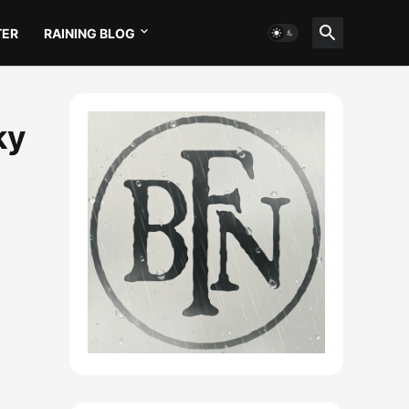
TER
RAINING BLOG
ky