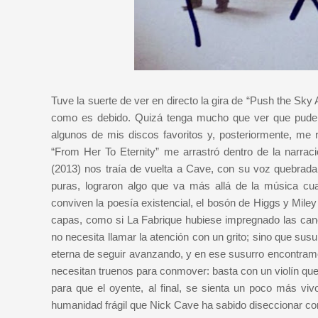
Tuve la suerte de ver en directo la gira de “Push the Sky 
como es debido. Quizá tenga mucho que ver que pude c
algunos de mis discos favoritos y, posteriormente, me 
“From Her To Eternity” me arrastró dentro de la narr
(2013) nos traía de vuelta a Cave, con su voz quebrada 
puras, lograron algo que va más allá de la música cu
conviven la poesía existencial, el bosón de Higgs y Mile
capas, como si La Fabrique hubiese impregnado las canc
no necesita llamar la atención con un grito; sino que sus
eterna de seguir avanzando, y en ese susurro encontram
necesitan truenos para conmover: basta con un violín que s
para que el oyente, al final, se sienta un poco más v
humanidad frágil que Nick Cave ha sabido diseccionar c