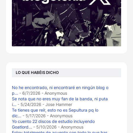
LO QUE HABÉIS DICHO
No he encontrado, ni encontraré en ningún blog o
p...
- 6/7/2026
- Anonymous
Se nota que no eres muy fan de la banda, ni puta
i...
- 5/24/2026
- Jose Hammer
Te tienes que reír, esto no es Sepultura pq lo
dic...
- 5/17/2026
- Anonymous
Yo cuento 22 discos de estudio incluyendo
Goatlord...
- 5/10/2026
- Anonymous
Estoy totalmente de acuerdo con todo lo que has