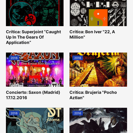
Crítica: Superjoint “Caught
Crítica: Bon Iver "22, A
Up In The Gears Of
Million"
Application”
2016
2016
Concierto: Saxon (Madrid)
Crítica: Brujeria "Pocho
17.12.2016
Aztlan"
2016
2016