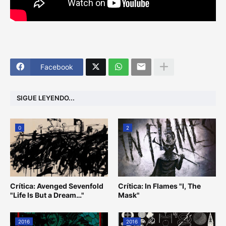
Facebook
SIGUE LEYENDO...
0
2
Crítica: Avenged Sevenfold
Crítica: In Flames "I, The
"Life Is But a Dream…"
Mask"
2016
2016