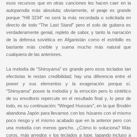
esos recursos que en otras canciones les hacen caer en la
autoparodia
más absoluta; obviamente, el peaje es grande
porque “Hill 3234” no será la más recordada o solicitada en
directo de todo “The Last Stand” pero el solo de guitarra es
verdaderamente genial, repleto de sabor, y tanto la narración
de la defensa soviética en Afganistán como el estribillo es
bastante más creíble y suena mucho más natural que
cualquiera de las anteriores.
La melodía de “Shiroyama” es grande pero esos teclados tan
efectistas le restan credibilidad; hay una diferencia entre el
power y sus elementos y la exageración porque sí.
“Shiroyama” posee la melodía y la emoción pero lo sintético
de su envoltorio repercute en el resultado final y, lo peor de
todo, es su continuación; “Winged Hussars”, en la que Brodén
abandona Japón para llevarnos con los húsares con el mismo
poco riesgo y el mismo acabado que en la anterior pero con
una melodía con menos gancho. ¿Cómo lo soluciona? Más
coros, más arreglos y los teclados a tope, tapando incluso a