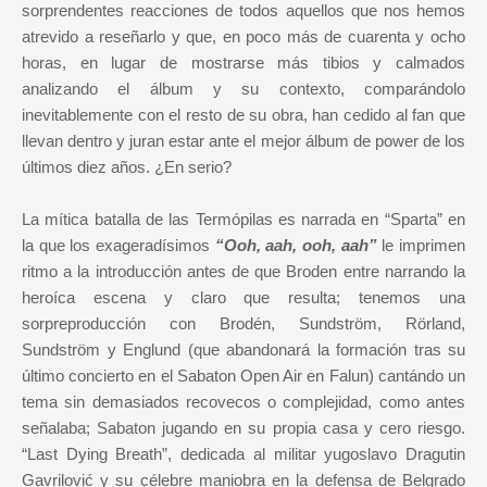
sorprendentes reacciones de todos aquellos que nos hemos
atrevido a reseñarlo y que, en poco más de cuarenta y ocho
horas, en lugar de mostrarse más tibios y calmados
analizando el álbum y su contexto, comparándolo
inevitablemente con el resto de su obra, han cedido al fan que
llevan dentro y juran estar ante el mejor álbum de power de los
últimos diez años. ¿En serio?
La mítica batalla de las Termópilas es narrada en “Sparta” en
la que los exageradísimos
“Ooh, aah, ooh, aah”
le imprimen
ritmo a la introducción antes de que Broden entre narrando la
heroíca escena y claro que resulta; tenemos una
sorpreproducción con Brodén, Sundström, Rörland,
Sundström y Englund (que abandonará la formación tras su
último concierto en el Sabaton Open Air en Falun) cantándo un
tema sin demasiados recovecos o complejidad, como antes
señalaba; Sabaton jugando en su propia casa y cero riesgo.
“Last Dying Breath”, dedicada al militar yugoslavo Dragutin
Gavrilović y su célebre maniobra en la defensa de Belgrado