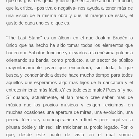
que nos gusta es genial y tiene que encajarle a todo el mundo,
que la crítica –positiva o negativa- nos ayuda a tener más de
una visión de la misma obra y que, al margen de éstas, el
gusto de cada uno es el que es.
“The Last Stand” es un álbum en el que Joakim Brodén lo
único que ha hecho ha sido tomar todos los elementos que
hacen que Sabaton funcione y elevarlos a la enésima potencia
orientando su banda, como producto, a un sector de público
mayoritariamente joven que encontrará, sin duda, lo que
busca y condenándola desde hace mucho tiempo para todos
aquellos que esperamos algo más lejos de la caricatura y el
entretenimiento más fácil. ¿Y es todo esto malo? Pues sí y no.
Sí cuando, actualmente, el fan medio cree saber más de
música que los propios músicos y exigen –exigimos- en
muchas ocasiones una apertura de miras, una evolución, una
pericia técnica y una inspiración sin límites pero, aquí va la
pirueta doble y sin red; sin traicionar su propio legado. Por lo
que, desde este punto de vista en el cual somos