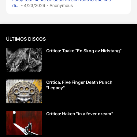
di...
- 4/23/2026
- Anonymous
ÚLTIMOS DISCOS
Crítica: Taake “En Skog av Nidstang”
Crítica: Five Finger Death Punch
"Legacy"
Crítica: Haken "in a fever dream"