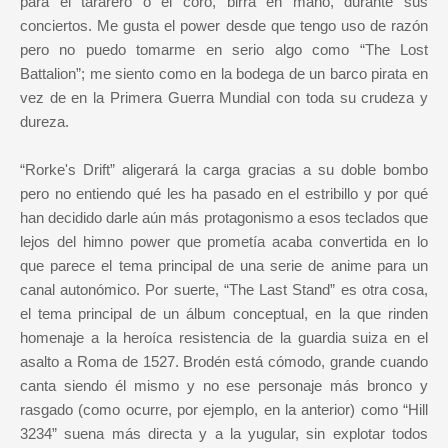
para el tararero o el coro, birra en mano, durante sus
conciertos. Me gusta el power desde que tengo uso de razón
pero no puedo tomarme en serio algo como “The Lost
Battalion”; me siento como en la bodega de un barco pirata en
vez de en la Primera Guerra Mundial con toda su crudeza y
dureza.
“Rorke's Drift” aligerará la carga gracias a su doble bombo
pero no entiendo qué les ha pasado en el estribillo y por qué
han decidido darle aún más protagonismo a esos teclados que
lejos del himno power que prometía acaba convertida en lo
que parece el tema principal de una serie de anime para un
canal autonómico. Por suerte, “The Last Stand” es otra cosa,
el tema principal de un álbum conceptual, en la que rinden
homenaje a la heroíca resistencia de la guardia suiza en el
asalto a Roma de 1527. Brodén está cómodo, grande cuando
canta siendo él mismo y no ese personaje más bronco y
rasgado (como ocurre, por ejemplo, en la anterior) como “Hill
3234” suena más directa y a la yugular, sin explotar todos