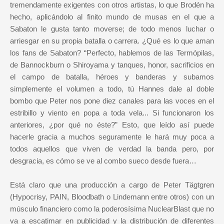
tremendamente exigentes con otros artistas, lo que Brodén ha
hecho, aplicándolo al finito mundo de musas en el que a
Sabaton le gusta tanto moverse; de todo menos luchar o
arriesgar en su propia batalla o carrera. ¿Qué es lo que aman
los fans de Sabaton? “Perfecto, hablemos de las Termópilas,
de Bannockburn o Shiroyama y tanques, honor, sacrificios en
el campo de batalla, héroes y banderas y subamos
simplemente el volumen a todo, tú Hannes dale al doble
bombo que Peter nos pone diez canales para las voces en el
estribillo y viento en popa a toda vela... Si funcionaron los
anteriores, ¿por qué no éste?” Esto, que leído así puede
hacerle gracia a muchos seguramente le hará muy poca a
todos aquellos que viven de verdad la banda pero, por
desgracia, es cómo se ve al combo sueco desde fuera…
Está claro que una producción a cargo de Peter Tägtgren
(Hypocrisy, PAIN, Bloodbath o Lindemann entre otros) con un
músculo financiero como la poderosísima NuclearBlast que no
va a escatimar en publicidad y la distribución de diferentes