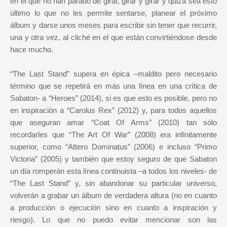
en el que no han parado de girar, girar y girar y quizá sea esto
último lo que no les permite sentarse, planear el próximo
álbum y darse unos meses para escribir sin tener que recurrir,
una y otra vez, al cliché en el que están convirtiéndose desde
hace mucho.
“The Last Stand” supera en épica –maldito pero necesario
término que se repetirá en más una línea en una crítica de
Sabaton- a “Heroes” (2014), si es que esto es posible, pero no
en inspiración a “Carolus Rex” (2012) y, para todos aquellos
que aseguran amar “Coat Of Arms” (2010) tan sólo
recordarles que “The Art Of War” (2008) era infinitamente
superior, como “Attero Dominatus” (2006) e incluso “Primo
Victoria” (2005) y también que estoy seguro de que Sabaton
un día romperán esta línea continuista –a todos los niveles- de
“The Last Stand” y, sin abandonar su particular universo,
volverán a grabar un álbum de verdadera altura (no en cuanto
a producción o ejecución sino en cuanto a inspiración y
riesgo). Lo que no puedo evitar mencionar son las