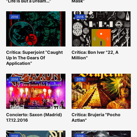
"Life Is But a Dream…"
Mask"
2016
2016
Crítica: Superjoint “Caught
Crítica: Bon Iver "22, A
Up In The Gears Of
Million"
Application”
2016
2016
Concierto: Saxon (Madrid)
Crítica: Brujeria "Pocho
17.12.2016
Aztlan"
2016
2016