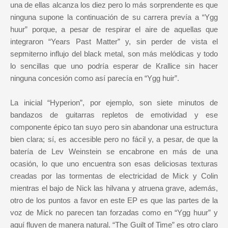
una de ellas alcanza los diez pero lo más sorprendente es que
ninguna supone la continuación de su carrera prevía a “Ygg
huur” porque, a pesar de respirar el aire de aquellas que
integraron “Years Past Matter” y, sin perder de vista el
sepmiterno influjo del black metal, son más melódicas y todo
lo sencillas que uno podría esperar de Krallice sin hacer
ninguna concesión como así parecía en “Ygg huir”.
La inicial “Hyperion”, por ejemplo, son siete minutos de
bandazos de guitarras repletos de emotividad y ese
componente épico tan suyo pero sin abandonar una estructura
bien clara; sí, es accesible pero no fácil y, a pesar, de que la
batería de Lev Weinstein se encabrone en más de una
ocasión, lo que uno encuentra son esas deliciosas texturas
creadas por las tormentas de electricidad de Mick y Colin
mientras el bajo de Nick las hilvana y atruena grave, además,
otro de los puntos a favor en este EP es que las partes de la
voz de Mick no parecen tan forzadas como en “Ygg huur” y
aquí fluyen de manera natural. “The Guilt of Time” es otro claro