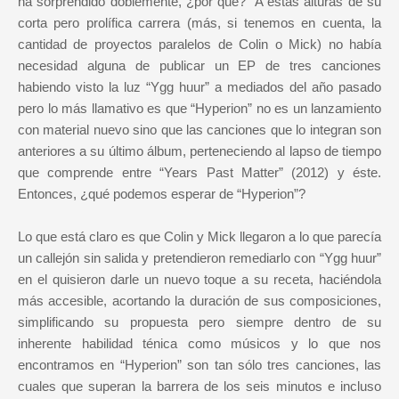
ha sorprendido doblemente, ¿por qué? A estas alturas de su
corta pero prolífica carrera (más, si tenemos en cuenta, la
cantidad de proyectos paralelos de Colin o Mick) no había
necesidad alguna de publicar un EP de tres canciones
habiendo visto la luz “Ygg huur” a mediados del año pasado
pero lo más llamativo es que “Hyperion” no es un lanzamiento
con material nuevo sino que las canciones que lo integran son
anteriores a su último álbum, perteneciendo al lapso de tiempo
que comprende entre “Years Past Matter” (2012) y éste.
Entonces, ¿qué podemos esperar de “Hyperion”?
Lo que está claro es que Colin y Mick llegaron a lo que parecía
un callejón sin salida y pretendieron remediarlo con “Ygg huur”
en el quisieron darle un nuevo toque a su receta, haciéndola
más accesible, acortando la duración de sus composiciones,
simplificando su propuesta pero siempre dentro de su
inherente habilidad ténica como músicos y lo que nos
encontramos en “Hyperion” son tan sólo tres canciones, las
cuales que superan la barrera de los seis minutos e incluso