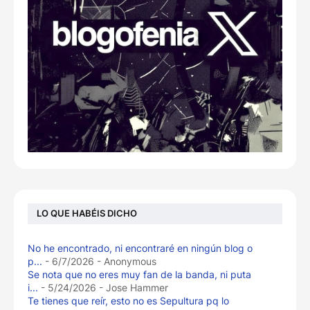
LO QUE HABÉIS DICHO
No he encontrado, ni encontraré en ningún blog o
p...
- 6/7/2026
- Anonymous
Se nota que no eres muy fan de la banda, ni puta
i...
- 5/24/2026
- Jose Hammer
Te tienes que reír, esto no es Sepultura pq lo