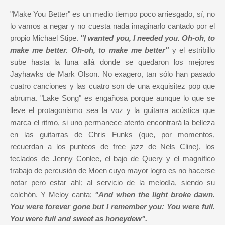
"Make You Better" es un medio tiempo poco arriesgado, sí, no
lo vamos a negar y no cuesta nada imaginarlo cantado por el
propio Michael Stipe.
"I wanted you, I needed you. Oh-oh, to
make me better. Oh-oh, to make me better"
y el estribillo
sube hasta la luna allá donde se quedaron los mejores
Jayhawks de Mark Olson. No exagero, tan sólo han pasado
cuatro canciones y las cuatro son de una exquisitez pop que
abruma. "Lake Song" es engañosa porque aunque lo que se
lleve el protagonismo sea la voz y la guitarra acústica que
marca el ritmo, si uno permanece atento encontrará la belleza
en las guitarras de Chris Funks (que, por momentos,
recuerdan a los punteos de free jazz de Nels Cline), los
teclados de Jenny Conlee, el bajo de Query y el magnífico
trabajo de percusión de Moen cuyo mayor logro es no hacerse
notar pero estar ahí; al servicio de la melodía, siendo su
colchón. Y Meloy canta;
"And when the light broke dawn.
You were forever gone but I remember you: You were full.
You were full and sweet as honeydew".