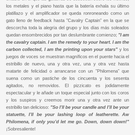
los metales y el piano hasta que la batería exhala su último
platillazo y el amplificador se queda ronroneando como un
gato lleno de feedback hasta "Cavalry Captain" en la que se
descorcha toda la alegría del grupo y los días más soleados
quedan ensombrecidos por tan deslumbrante comienzo;
"I am
the cavalry captain. I am the remedy to your heart. I am the
carbon collected, I am the printing upon your stars"
y los
juegos de voces se muestran magníficos en el puente hacia el
estribillo de nuevo, una y otra vez, una y otra vez hasta
matarte de felicidad o arrancarse con un "Philomena" que
suena como un pastiche de los cincuenta y los sesenta
agitados, no removidos. El pizzicato es jodidamente
espectacular y le añade un toque especial junto con los coros
y los suspiros y creemos morir una y otra vez ante un
estribillo tan delicioso:
"So I’ll be your candle and I’ll be your
statuette, I’ll be your lashing loop of leatherette. Aw
Philomena, if only you’d let me go. Down, down down!"
¡Sobresaliente!