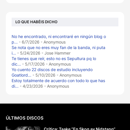
LO QUE HABÉIS DICHO
No he encontrado, ni encontraré en ningún blog o
p...
- 6/7/2026
- Anonymous
Se nota que no eres muy fan de la banda, ni puta
i...
- 5/24/2026
- Jose Hammer
Te tienes que reír, esto no es Sepultura pq lo
dic...
- 5/17/2026
- Anonymous
Yo cuento 22 discos de estudio incluyendo
Goatlord...
- 5/10/2026
- Anonymous
Estoy totalmente de acuerdo con todo lo que has
di...
- 4/23/2026
- Anonymous
ÚLTIMOS DISCOS
Crítica: Taake “En Skog av Nidstang”