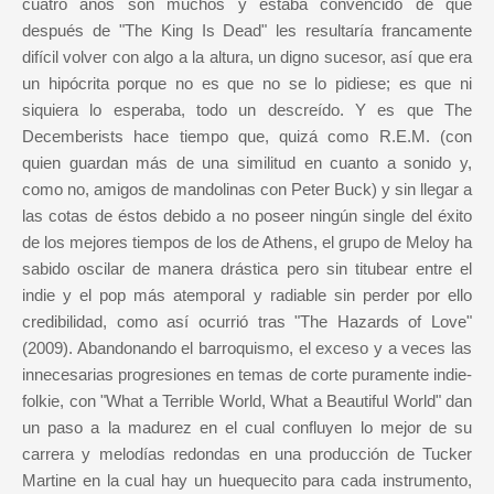
cuatro años son muchos y estaba convencido de que
después de "The King Is Dead" les resultaría francamente
difícil volver con algo a la altura, un digno sucesor, así que era
un hipócrita porque no es que no se lo pidiese; es que ni
siquiera lo esperaba, todo un descreído. Y es que The
Decemberists hace tiempo que, quizá como R.E.M. (con
quien guardan más de una similitud en cuanto a sonido y,
como no, amigos de mandolinas con Peter Buck) y sin llegar a
las cotas de éstos debido a no poseer ningún single del éxito
de los mejores tiempos de los de Athens, el grupo de Meloy ha
sabido oscilar de manera drástica pero sin titubear entre el
indie y el pop más atemporal y radiable sin perder por ello
credibilidad, como así ocurrió tras "The Hazards of Love"
(2009). Abandonando el barroquismo, el exceso y a veces las
innecesarias progresiones en temas de corte puramente indie-
folkie, con "What a Terrible World, What a Beautiful World" dan
un paso a la madurez en el cual confluyen lo mejor de su
carrera y melodías redondas en una producción de Tucker
Martine en la cual hay un huequecito para cada instrumento,