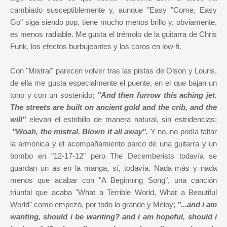
cambiado susceptiblemente y, aunque "Easy "Come, Easy
Go" siga siendo pop, tiene mucho menos brillo y, obviamente,
es menos radiable. Me gusta el trémolo de la guitarra de Chris
Funk, los efectos burbujeantes y los coros en low-fi.
Con "Mistral" parecen volver tras las pistas de Olson y Louris,
de ella me gusta especialmente el puente, en el que bajan un
tono y con un sostenido;
"And then furrow this aching jet.
The streets are built on ancient gold and the crib, and the
will"
elevan el estribillo de manera natural, sin estridencias;
"Woah, the mistral. Blown it all away".
Y no, no podía faltar
la armónica y el acompañamiento parco de una guitarra y un
bombo en "12-17-12" pero The Decemberists todavía se
guardan un as en la manga, sí, todavía. Nada más y nada
menos que acabar con "A Beginning Song", una canción
triunfal que acaba "What a Terrible World, What a Beautiful
World" como empezó, por todo lo grande y Meloy;
"...and i am
wanting, should i be wanting? and i am hopeful, should i