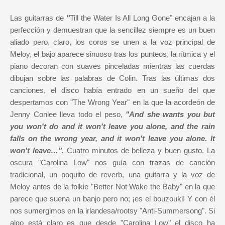
Las guitarras de
"
Till the Water Is All Long Gone" encajan a la
perfección y demuestran que la sencillez siempre es un buen
aliado pero, claro, los coros se unen a la voz principal de
Meloy, el bajo aparece sinuoso tras los punteos, la rítmica y el
piano decoran con suaves pinceladas mientras las cuerdas
dibujan sobre las palabras de Colin. Tras las últimas dos
canciones, el disco había entrado en un sueño del que
despertamos con "The Wrong Year" en la que la acordeón de
Jenny Conlee lleva todo el peso,
"And she wants you but
you won't do and it won't leave you alone, and the rain
falls on the wrong year, and it won't leave you alone. It
won't leave…".
Cuatro minutos de belleza y buen gusto. La
oscura "Carolina Low" nos guía con trazas de canción
tradicional, un poquito de reverb, una guitarra y la voz de
Meloy antes de la folkie "Better Not Wake the Baby" en la que
parece que suena un banjo pero no; ¡es el bouzouki! Y con él
nos sumergimos en la irlandesa/rootsy "Anti-Summersong". Si
algo está claro es que desde "Carolina Low" el disco ha