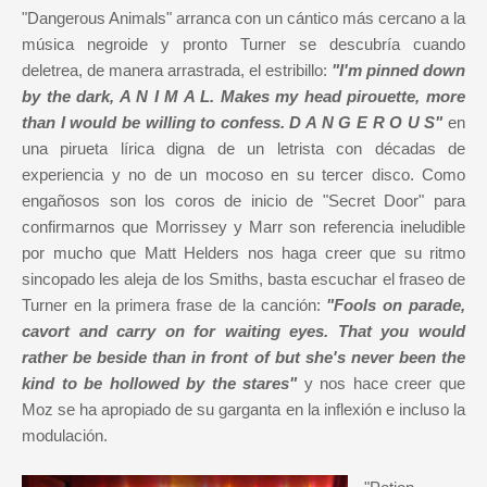
"Dangerous Animals" arranca con un cántico más cercano a la
música negroide y pronto Turner se descubría cuando
deletrea, de manera arrastrada, el estribillo:
"I'm pinned down
by the dark, A N I M A L. Makes my head pirouette, more
than I would be willing to confess. D A N G E R O U S"
en
una pirueta lírica digna de un letrista con décadas de
experiencia y no de un mocoso en su tercer disco. Como
engañosos son los coros de inicio de "Secret Door" para
confirmarnos que Morrissey y Marr son referencia ineludible
por mucho que Matt Helders nos haga creer que su ritmo
sincopado les aleja de los Smiths, basta escuchar el fraseo de
Turner en la primera frase de la canción:
"Fools on parade,
cavort and carry on for waiting eyes. That you would
rather be beside than in front of but she's never been the
kind to be hollowed by the stares"
y nos hace creer que
Moz se ha apropiado de su garganta en la inflexión e incluso la
modulación.