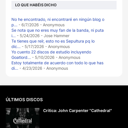
LO QUE HABÉIS DICHO
No he encontrado, ni encontraré en ningún blog o
p...
- 6/7/2026
- Anonymous
Se nota que no eres muy fan de la banda, ni puta
i...
- 5/24/2026
- Jose Hammer
Te tienes que reír, esto no es Sepultura pq lo
dic...
- 5/17/2026
- Anonymous
Yo cuento 22 discos de estudio incluyendo
Goatlord...
- 5/10/2026
- Anonymous
Estoy totalmente de acuerdo con todo lo que has
di...
- 4/23/2026
- Anonymous
ÚLTIMOS DISCOS
Crítica: John Carpenter "Cathedral"