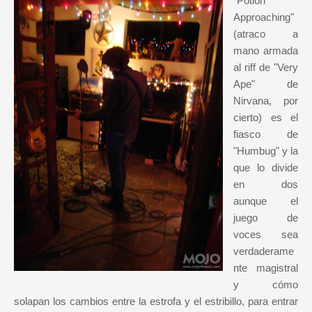
"Potion
Approaching"
(atraco a
mano armada
al riff de "Very
Ape" de
Nirvana, por
cierto) es el
fiasco de
"Humbug" y la
que lo divide
en dos
aunque el
juego de
voces sea
verdaderame
nte magistral
y cómo
solapan los cambios entre la estrofa y el estribillo, para entrar