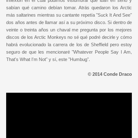
inflexión en el cual pudimos vislumbrar que iban en serio y
sabían qué camino debían tomar. Atrás quedaron los Arctic
más saltarines mientras su cantante repetía "Suck It And See"
dos años antes de llamar así a su próximo disco. Si dentro de
veinte o treinta años un chaval me pregunta por los mejores
discos de los Arctic Monkeys no sé qué podré decirle y cómo
habrá evolucionado la carrera de los de Sheffield pero estoy
seguro de que les mencionaré "Whatever People Say I Am,
That's What I'm Not" y sí, este "Humbug".
© 2014 Conde Draco