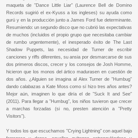
maqueta de "Dance Little Liar" (Laurence Bell de Domino
Records sugirió el ex-Kyuss a los ingleses) su ayuda como
gurú y en la producción junto a James Ford fue determinante.
Resumiendo: un segundo disco que no cubrió las expectativas
de muchos (incluidos el propio grupo que necesitaba cambiar
de rumbo urgentemente), el inesperado éxito de The Last
Shadow Puppets, las necesidad de Turner de escribir
canciones y riffs diferentes, su ansia por desmarcarse de sus
dos primeros discos, crecer y los consejos de Josh Homme,
hicieron que los monos del ártico madurasen en cuestión de
dos años. ¿Alguien se imagina al Alex Turner de "Humbug"
dando calabazas a Kate Moss como sí hizo tres años antes?
Mejor aún, imaginen lo que diría el de "Suck It and See"
(2011). Para llegar a "Humbug", los niños tuvieron que crecer
a marchas forzadas (si no, presten atención a "Pretty
Visitors").
Y todos los que escuchamos "Crying Lightning" con aquel bajo