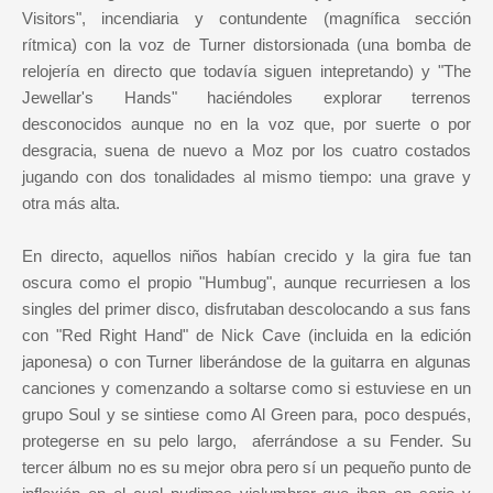
Visitors", incendiaria y contundente (magnífica sección
rítmica) con la voz de Turner distorsionada (una bomba de
relojería en directo que todavía siguen intepretando) y "The
Jewellar's Hands" haciéndoles explorar terrenos
desconocidos aunque no en la voz que, por suerte o por
desgracia, suena de nuevo a Moz por los cuatro costados
jugando con dos tonalidades al mismo tiempo: una grave y
otra más alta.
En directo, aquellos niños habían crecido y la gira fue tan
oscura como el propio "Humbug", aunque recurriesen a los
singles del primer disco, disfrutaban descolocando a sus fans
con "Red Right Hand" de Nick Cave (incluida en la edición
japonesa) o con Turner liberándose de la guitarra en algunas
canciones y comenzando a soltarse como si estuviese en un
grupo Soul y se sintiese como Al Green para, poco después,
protegerse en su pelo largo, aferrándose a su Fender. Su
tercer álbum no es su mejor obra pero sí un pequeño punto de