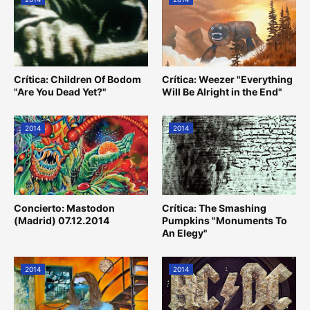
Crítica: Children Of Bodom
Crítica: Weezer "Everything
"Are You Dead Yet?"
Will Be Alright in the End"
2014
2014
Concierto: Mastodon
Crítica: The Smashing
(Madrid) 07.12.2014
Pumpkins "Monuments To
An Elegy"
2014
2014