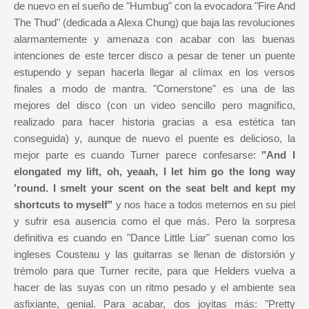
de nuevo en el sueño de "Humbug" con la evocadora "Fire And
The Thud" (dedicada a Alexa Chung) que baja las revoluciones
alarmantemente y amenaza con acabar con las buenas
intenciones de este tercer disco a pesar de tener un puente
estupendo y sepan hacerla llegar al clímax en los versos
finales a modo de mantra. "Cornerstone" es una de las
mejores del disco (con un video sencillo pero magnífico,
realizado para hacer historia gracias a esa estética tan
conseguida) y, aunque de nuevo el puente es delicioso, la
mejor parte es cuando Turner parece confesarse:
"And I
elongated my lift, oh, yeaah, I let him go the long way
'round. I smelt your scent on the seat belt and kept my
shortcuts to myself"
y nos hace a todos meternos en su piel
y sufrir esa ausencia como el que más.
Pero la sorpresa
definitiva es cuando en "Dance Little Liar" suenan como los
ingleses Cousteau y las guitarras se llenan de distorsión y
trémolo para que Turner recite, para que Helders vuelva a
hacer de las suyas con un ritmo pesado y el ambiente sea
asfixiante, genial. Para acabar, dos joyitas más: "Pretty