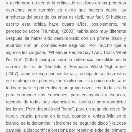
y acelerarse a escribir la crítica de un disco en las primeras
escuchas pero también es cierto que hacerlo desde las
trincheras del paso de los años es fácil, muy fácil. Si hubiese
escrito esta crítica hace cuatro años, posiblemente, mi
percepción sobre "Humbug "(2009) habría sido muy diferente
después de haber sido deslumbrado con un primer disco y
aburrido con un complaciente segundo. Por mucho que a
algunos les disguste, "Whatever People Say I Am, That's What
I'm Not" (2006) siempre será la referencia ineludible en la
carrera de los de Sheffield y "Favourite Worst Nightmare"
(2007), aunque tenga buenos temas, no deja de ser los restos
del naufragio del primero, me explico por si alguien no lo sabe
todavía: para el primer disco, un grupo novel tiene toda la vida
para componer sus canciones, para ensayarlas y tocarlas,
además de todas sus vivencias de juventud para completar
las letras. Pero después del "hype", para un segundo disco (la
dura y crucial prueba en la que, cuando el artista falla en el
blanco, se le denomina "síndrome del segundo disco") la cosa
cambia; la discográfica presiona por repetir el éxito del primero