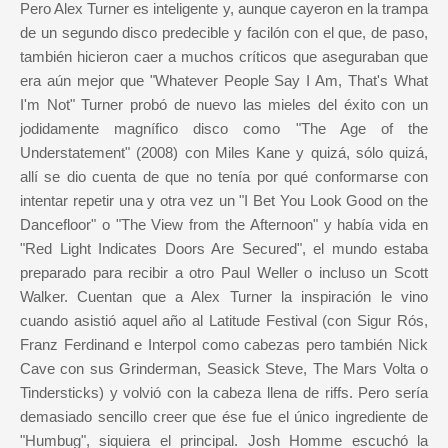
Pero Alex Turner es inteligente y, aunque cayeron en la trampa
de un segundo disco predecible y facilón con el que, de paso,
también hicieron caer a muchos críticos que aseguraban que
era aún mejor que "Whatever People Say I Am, That's What
I'm Not" Turner probó de nuevo las mieles del éxito con un
jodidamente magnífico disco como "The Age of the
Understatement" (2008) con Miles Kane y quizá, sólo quizá,
allí se dio cuenta de que no tenía por qué conformarse con
intentar repetir una y otra vez un "I Bet You Look Good on the
Dancefloor" o "The View from the Afternoon" y había vida en
"Red Light Indicates Doors Are Secured", el mundo estaba
preparado para recibir a otro Paul Weller o incluso un Scott
Walker. Cuentan que a Alex Turner la inspiración le vino
cuando asistió aquel año al Latitude Festival (con Sigur Rós,
Franz Ferdinand e Interpol como cabezas pero también Nick
Cave con sus Grinderman, Seasick Steve, The Mars Volta o
Tindersticks) y volvió con la cabeza llena de riffs. Pero sería
demasiado sencillo creer que ése fue el único ingrediente de
"Humbug", siquiera el principal. Josh Homme escuchó la