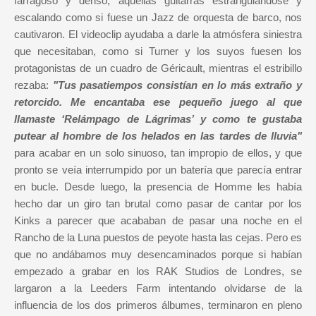
farragoso y denso, aquellas guitarras estrangulándose y
escalando como si fuese un Jazz de orquesta de barco, nos
cautivaron. El videoclip ayudaba a darle la atmósfera siniestra
que necesitaban, como si Turner y los suyos fuesen los
protagonistas de un cuadro de Géricault, mientras el estribillo
rezaba:
"Tus pasatiempos consistían en lo más extraño y
retorcido. Me encantaba ese pequeño juego al que
llamaste ‘Relámpago de Lágrimas’ y como te gustaba
putear al hombre de los helados en las tardes de lluvia"
para acabar en un solo sinuoso, tan impropio de ellos, y que
pronto se veía interrumpido por un batería que parecía entrar
en bucle. Desde luego, la presencia de Homme les había
hecho dar un giro tan brutal como pasar de cantar por los
Kinks a parecer que acababan de pasar una noche en el
Rancho de la Luna puestos de peyote hasta las cejas. Pero es
que no andábamos muy desencaminados porque si habían
empezado a grabar en los RAK Studios de Londres, se
largaron a la Leeders Farm intentando olvidarse de la
influencia de los dos primeros álbumes, terminaron en pleno