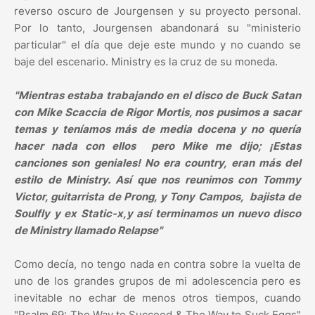
reverso oscuro de Jourgensen y su proyecto personal.
Por lo tanto, Jourgensen abandonará su "ministerio
particular" el día que deje este mundo y no cuando se
baje del escenario. Ministry es la cruz de su moneda.
"Mientras estaba trabajando en el disco de Buck Satan
con Mike Scaccia de Rigor Mortis, nos pusimos a sacar
temas y teníamos más de media docena y no quería
hacer nada con ellos pero Mike me dijo; ¡Estas
canciones son geniales! No era country, eran más del
estilo de Ministry. Así que nos reunimos con Tommy
Victor, guitarrista de Prong, y Tony Campos, bajista de
Soulfly y ex Static-x,y así terminamos un nuevo disco
de Ministry llamado Relapse"
Como decía, no tengo nada en contra sobre la vuelta de
uno de los grandes grupos de mi adolescencia pero es
inevitable no echar de menos otros tiempos, cuando
"Psalm 69: The Way to Succeed & The Way to Suck Eggs"