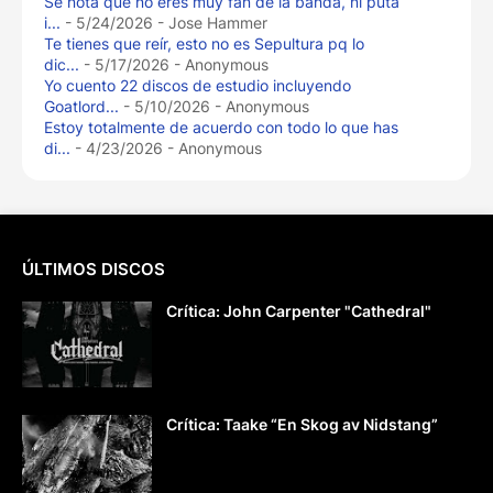
Se nota que no eres muy fan de la banda, ni puta
i...
- 5/24/2026
- Jose Hammer
Te tienes que reír, esto no es Sepultura pq lo
dic...
- 5/17/2026
- Anonymous
Yo cuento 22 discos de estudio incluyendo
Goatlord...
- 5/10/2026
- Anonymous
Estoy totalmente de acuerdo con todo lo que has
di...
- 4/23/2026
- Anonymous
ÚLTIMOS DISCOS
Crítica: John Carpenter "Cathedral"
Crítica: Taake “En Skog av Nidstang”