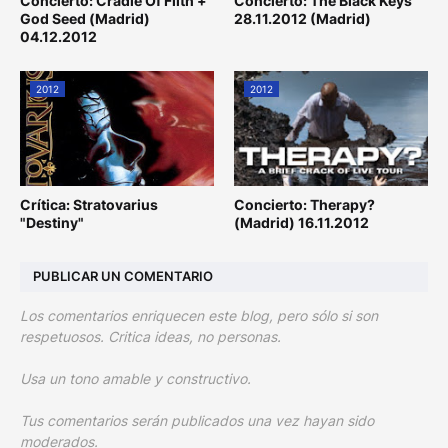
Concierto: Cradle Of Filth +
Concierto: The Black Keys
God Seed (Madrid)
28.11.2012 (Madrid)
04.12.2012
2012
2012
Crítica: Stratovarius
Concierto: Therapy?
"Destiny"
(Madrid) 16.11.2012
PUBLICAR UN COMENTARIO
Los comentarios enriquecen este blog, pero sólo si son
respetuosos. Critica ideas, no personas.
Usa un tono amable y constructivo.
Tus comentarios serán publicados una vez hayan sido
moderados.