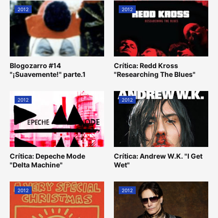
2012
2012
Blogozarro #14
Crítica: Redd Kross
"¡Suavemente!" parte.1
"Researching The Blues"
2012
2012
Crítica: Depeche Mode
Crítica: Andrew W.K. "I Get
"Delta Machine"
Wet"
2012
2012