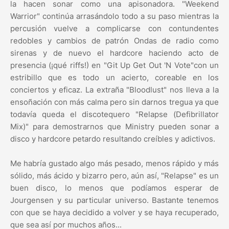
la hacen sonar como una apisonadora. "Weekend
Warrior" continúa arrasándolo todo a su paso mientras la
percusión vuelve a complicarse con contundentes
redobles y cambios de patrón Ondas de radio como
sirenas y de nuevo el hardcore haciendo acto de
presencia (¡qué riffs!) en "Git Up Get Out 'N Vote"con un
estribillo que es todo un acierto, coreable en los
conciertos y eficaz. La extraña "Bloodlust" nos lleva a la
ensoñación con más calma pero sin darnos tregua ya que
todavía queda el discotequero "Relapse (Defibrillator
Mix)" para demostrarnos que Ministry pueden sonar a
disco y hardcore petardo resultando creíbles y adictivos.
Me habría gustado algo más pesado, menos rápido y más
sólido, más ácido y bizarro pero, aún así, "Relapse" es un
buen disco, lo menos que podíamos esperar de
Jourgensen y su particular universo. Bastante tenemos
con que se haya decidido a volver y se haya recuperado,
que sea así por muchos años...