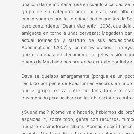
una constante montaña rusa en cuanto a calidad se 
grupo de su categoría pero, aún así, son álbum
conservadores que las mediocridades que los de San 
pero contundente "Death Magnetic", 2008, que deja u
amiguete en torno a unas cervezas; Megadeth dan
actual formación y disfruto de sus actuacion
Abominations" (2007) y los infravalorados "The Sys
quizá se deba a mi plenamente subjetiva visión co
bueno de Mustaine nos pretende dar gato por liebre
Dave se quejaba amargamente (porque es un poco 
recibido por parte de Roadrunner Records en la pro
que el grupo realiza entre sus fans, lo cierto e
envenenado para acabar con las obligaciones contrac
¿Suena mal? ¡Cómo va a hacerlo, hablamos de prof
espaldas! Y, sobre todo, gente con recursos. "Empe
nuestro decimotercer álbum. Apenas decidí llamar 
aclaraba Mustaine. Resulta curioso en alguien que h