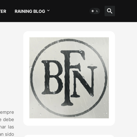
TER
RAINING BLOG
siempre
le debe
har las
an sido