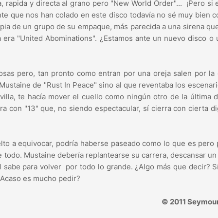
, rapida y directa al grano pero "New World Order"... ¡Pero si 
nte que nos han colado en este disco todavía no sé muy bien 
ropia de un grupo de su empaque, más parecida a una sirena qu
a era "United Abominations". ¿Estamos ante un nuevo disco o
sas pero, tan pronto como entran por una oreja salen por la 
 Mustaine de "Rust In Peace" sino al que reventaba los escenar
lla, te hacía mover el cuello como ningún otro de la última 
a con "13" que, no siendo espectacular, sí cierra con cierta d
elto a equivocar, podría haberse paseado como lo que es pero
 todo. Mustaine debería replantearse su carrera, descansar un
 sabe para volver por todo lo grande. ¿Algo más que decir? Sí
 ¿Acaso es mucho pedir?
© 2011 Seymour