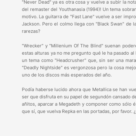
"Never Dead" ya es otra cosa y vuelve a subir la nota
del remaster del Youthanasia (1994)! Un tema sobra
motivo. La guitarra de "Fast Lane" vuelve a ser imp
Jackson. Pero el colmo llega con "Black Swan" de l
rarezas?
"Wrecker" y "Millenium Of The Blind" suenan podero
estas alturas ya no me pregunto qué le ha pasado al
un tema como "Headcrusher" que, sin ser una maravi
"Deadly Nightside" es vergonzosa pero la cosa mejor
uno de los discos más esperados del año.
Podía haberse lucido ahora que Metallica se han vu
ser que disfruta en su papel de segundón cansado de
añitos, aparcar a Megadeth y componer como sólo él
que sí, que vuelva Repka en las portadas, por favor.