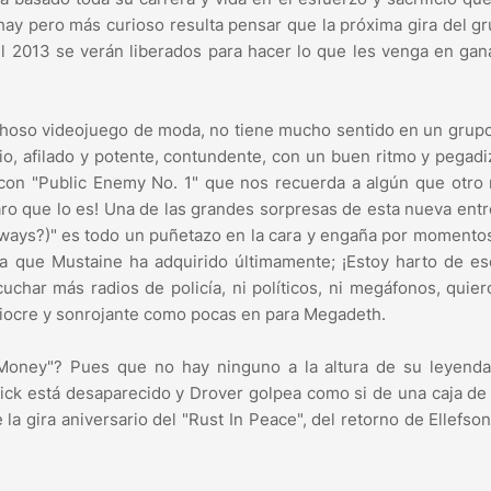
hay pero más curioso resulta pensar que la próxima gira del g
el 2013 se verán liberados para hacer lo que les venga en gan
choso videojuego de moda, no tiene mucho sentido en un grup
, afilado y potente, contundente, con un buen ritmo y pegadi
 con "Public Enemy No. 1" que nos recuerda a algún que otro r
aro que lo es! Una de las grandes sorpresas de esta nueva ent
ways?)" es todo un puñetazo en la cara y engaña por momento
ía que Mustaine ha adquirido últimamente; ¡Estoy harto de e
char más radios de policía, ni políticos, ni megáfonos, quier
iocre y sonrojante como pocas en para Megadeth.
Money"? Pues que no hay ninguno a la altura de su leyenda 
ck está desaparecido y Drover golpea como si de una caja de
a gira aniversario del "Rust In Peace", del retorno de Ellefso