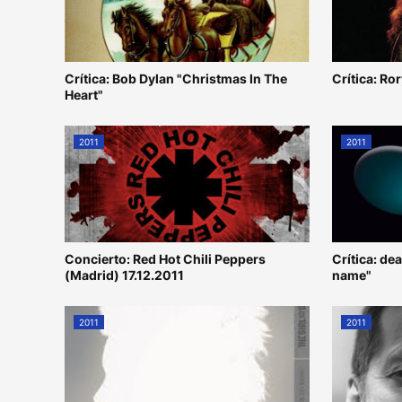
Crítica: Bob Dylan "Christmas In The
Crítica: Ro
Heart"
2011
2011
Concierto: Red Hot Chili Peppers
Crítica: de
(Madrid) 17.12.2011
name"
2011
2011