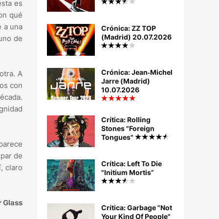
esta es
con qué
e a una
Crónica: ZZ TOP
(Madrid) 20.07.2026
 uno de
Crónica: Jean‐Michel
otra. A
Jarre (Madrid)
ios con
10.07.2026
década.
ignidad
Crítica: Rolling
Stones "Foreign
Tongues"
 parece
 par de
Crítica: Left To Die
, claro
"Initium Mortis”
 Glass
Crítica: Garbage "Not
Your Kind Of People"