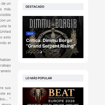
s de un
DESTACADO
ns más
visible
 con un
sta la
United
2026
ro esto
Crítica: Dimmu Borgir
ando el
“Grand Serpent Rising”
habían
trabajo
ramelo
LO MÁS POPULAR
re sus
éste es
os... "
e ahora