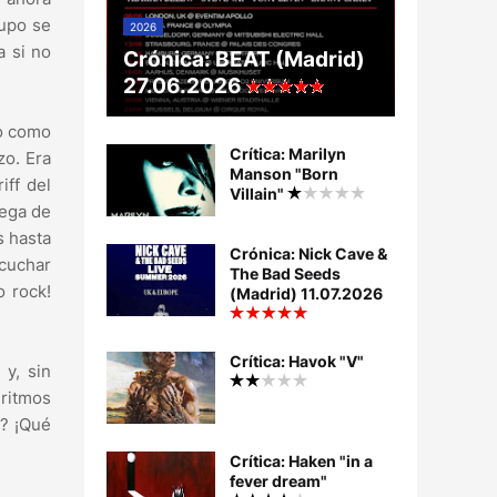
rupo se
2026
a si no
Crónica: BEAT (Madrid)
27.06.2026
o como
Crítica: Marilyn
zo. Era
Manson "Born
iff del
Villain"
rega de
s hasta
Crónica: Nick Cave &
scuchar
The Bad Seeds
o rock!
(Madrid) 11.07.2026
Crítica: Havok "V"
y, sin
 ritmos
n? ¡Qué
Crítica: Haken "in a
fever dream"