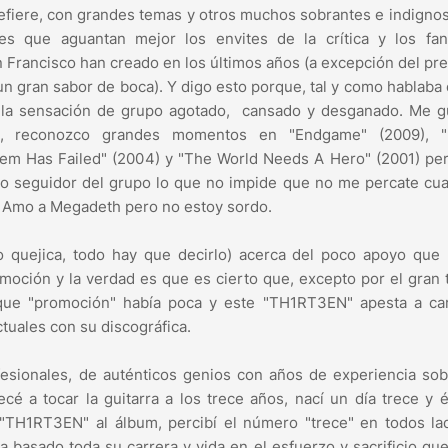
refiere, con grandes temas y otros muchos sobrantes e indigno
es que aguantan mejor los envites de la crítica y los fa
Francisco han creado en los últimos años (a excepción del pre
n gran sabor de boca). Y digo esto porque, tal y como hablaba
 la sensación de grupo agotado, cansado y desganado. Me gu
es, reconozco grandes momentos en "Endgame" (2009), "
tem Has Failed" (2004) y "The World Needs A Hero" (2001) pe
mo seguidor del grupo lo que no impide que no me percate cu
. Amo a Megadeth pero no estoy sordo.
quejica, todo hay que decirlo) acerca del poco apoyo que 
moción y la verdad es que es cierto que, excepto por el gran 
s que "promoción" había poca y este "TH1RT3EN" apesta a ca
tuales con su discográfica.
esionales, de auténticos genios con años de experiencia sob
cé a tocar la guitarra a los trece años, nací un día trece y 
"TH1RT3EN" al álbum, percibí el número "trece" en todos lad
a basado toda su carrera y vida en el esfuerzo y sacrificio qu