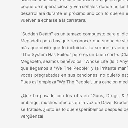
peque de supersticioso y vea señales donde no las 
desarrollará durante el próximo año con lo que en 
vuelven a echarse a la carretera.
"Sudden Death" es un temazo compuesto para el di
Megadeth pero hay que reconocer que suena de vicio
más que obvio que lo incluirían. La sorpresa viene
"The System Has Failed" pero es un buen corte. ¡Cl
Megadeth, seamos benévolos. "Whose Life (Is It Any
que llegamos a "We The People" y la irritante man
voces pregrabadas en sus canciones, no quiero escu
Pues así empieza "We The People", una canción med
¿Qué ha pasado con los riffs en "Guns, Drugs, & 
embargo, muchos efectos en la voz de Dave. Broderi
se tratase. ¿Esto es lo que esperábamos después de l
vergüenza!