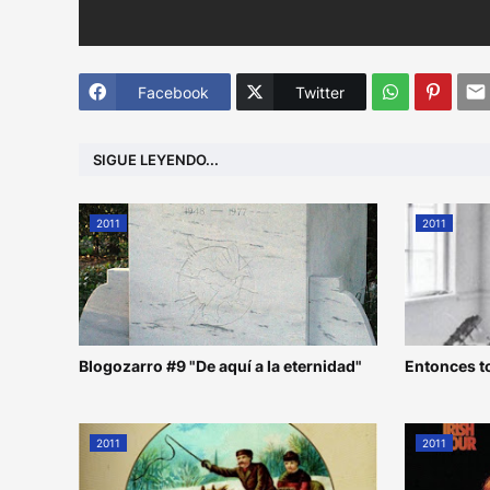
Facebook
Twitter
SIGUE LEYENDO...
2011
2011
Blogozarro #9 "De aquí a la eternidad"
Entonces t
2011
2011