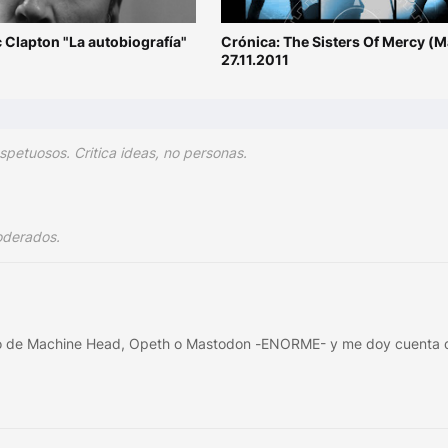
ic Clapton "La autobiografía"
Crónica: The Sisters Of Mercy (M
27.11.2011
spetuosos. Critica ideas, no personas.
oderados.
ltimo de Machine Head, Opeth o Mastodon -ENORME- y me doy cuenta