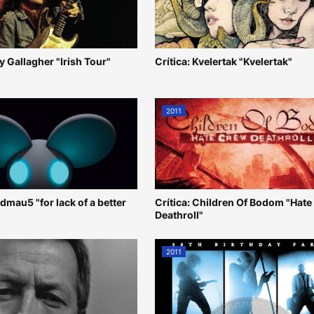
ry Gallagher "Irish Tour"
Crítica: Kvelertak "Kvelertak"
2011
admau5 "for lack of a better
Crítica: Children Of Bodom "Hat
Deathroll"
2011