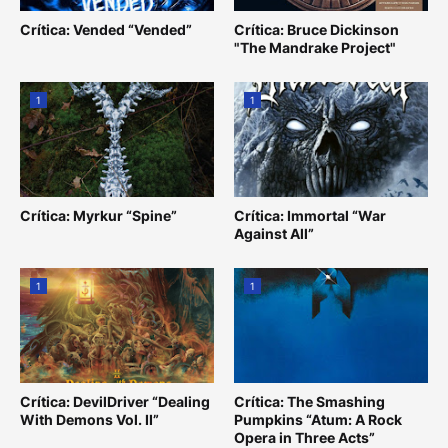
Crítica: Vended “Vended”
Crítica: Bruce Dickinson
"The Mandrake Project"
1
1
Crítica: Myrkur “Spine”
Crítica: Immortal “War
Against All”
1
1
Crítica: DevilDriver “Dealing
Crítica: The Smashing
With Demons Vol. II”
Pumpkins “Atum: A Rock
Opera in Three Acts”