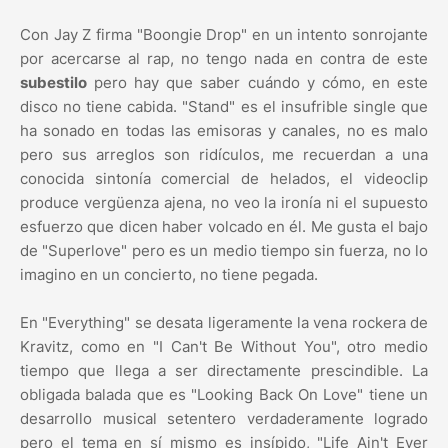
Con Jay Z firma "Boongie Drop" en un intento sonrojante
por acercarse al rap, no tengo nada en contra de este
subestilo
pero hay que saber cuándo y cómo, en este
disco no tiene cabida. "Stand" es el insufrible single que
ha sonado en todas las emisoras y canales, no es malo
pero sus arreglos son ridículos, me recuerdan a una
conocida sintonía comercial de helados, el videoclip
produce vergüenza ajena, no veo la ironía ni el supuesto
esfuerzo que dicen haber volcado en él. Me gusta el bajo
de "Superlove" pero es un medio tiempo sin fuerza, no lo
imagino en un concierto, no tiene pegada.
En "Everything" se desata ligeramente la vena rockera de
Kravitz, como en "I Can't Be Without You", otro medio
tiempo que llega a ser directamente prescindible. La
obligada balada que es "Looking Back On Love" tiene un
desarrollo musical setentero verdaderamente logrado
pero el tema en sí mismo es insípido, "Life Ain't Ever