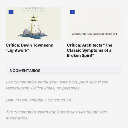
1
1
Crítica: Devin Townsend
Crítica: Architects "The
"Lightwork"
Classic Symptoms of a
Broken Spirit"
3 COMENTARIOS
Los comentarios enriquecen este blog, pero sólo si son
respetuosos. Critica ideas, no personas.
Usa un tono amable y constructivo.
Tus comentarios serán publicados una vez hayan sido
moderados.