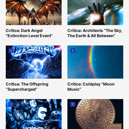
Crítica: Dark Angel
Crítica: Architects “The Sky,
"Extinction Level Event"
The Earth & All Between”
1
1
Crítica: The Offspring
Crítica: Coldplay “Moon
“Supercharged”
Music”
1
1