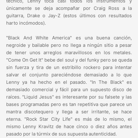
técnico, Lenny toca casi todos los instrumentos y
únicamente se deja acompañar por Craig Ross a la
guitarra, Drake o Jay-Z (estos últimos con resultados
harto incómodos).
"Black And White America" es una buena canción,
negroide y bailable pero no llega a ningún sitio a pesar
de tener unos arreglos maravillosos en los metales.
"Come On Get It" bebe del soul y del funky pero se queda
sin fuerza y tira de un estribillo rockero para intentar
salvar el conjunto pareciéndose demasiado a lo que
Lenny ya ha hecho en el pasado. "In The Black" es
demasiado comercial y fácil para un supuesto disco de
raíces. "Liquid Jesus" es interesante por su falsete y las
bases programadas pero es tan repetitiva que parece un
mantra discotequero y llega a ser irritante, se hace
eterna. "Rock Star City Life" es más de lo mismo, el
mismo Lenny Kravitz de hace cinco o diez años antes
pasado por la túrmix de sus supuesta autenticidad.