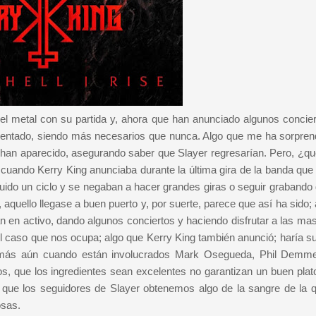
l metal con su partida y, ahora que han anunciado algunos concier
centado, siendo más necesarios que nunca. Algo que me ha sorpren
ue han aparecido, asegurando saber que Slayer regresarían. Pero, ¿qu
cuando Kerry King anunciaba durante la última gira de la banda que 
ido un ciclo y se negaban a hacer grandes giras o seguir grabando 
quello llegase a buen puerto y, por suerte, parece que así ha sido;
n en activo, dando algunos conciertos y haciendo disfrutar a las ma
l caso que nos ocupa; algo que Kerry King también anunció; haría su
, más aún cuando están involucrados Mark Osegueda, Phil Demme
 que los ingredientes sean excelentes no garantizan un buen plat
l que los seguidores de Slayer obtenemos algo de la sangre de la 
osas.