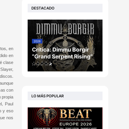
DESTACADO
2026
tos, en
Crítica: Dimmu Borgir
dido en
“Grand Serpent Rising”
é clase
Slayer,
discos.
 aunque
sas con
LO MÁS POPULAR
 propia
l, Paul
o y eso
que nos