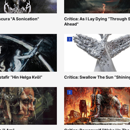
scura "A Sonication"
Crítica: As I Lay Dying “Through
Ahead"
2
stafir “Hin Helga Kvöl”
Crítica: Swallow The Sun “Shinin
2