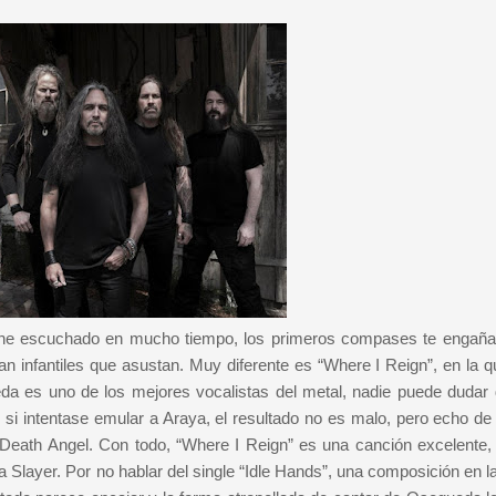
e he escuchado en mucho tiempo, los primeros compases te engaña
n infantiles que asustan. Muy diferente es “Where I Reign”, en la q
a es uno de los mejores vocalistas del metal, nadie puede dudar d
si intentase emular a Araya, el resultado no es malo, pero echo d
 Death Angel. Con todo, “Where I Reign” es una canción excelente, 
a Slayer. Por no hablar del single “Idle Hands”, una composición en l