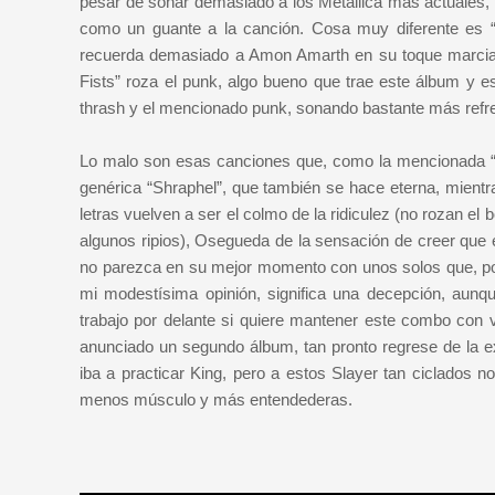
pesar de sonar demasiado a los Metallica más actuales, 
como un guante a la canción. Cosa muy diferente es “Tr
recuerda demasiado a Amon Amarth en su toque marcial,
Fists” roza el punk, algo bueno que trae este álbum y 
thrash y el mencionado punk, sonando bastante más refr
Lo malo son esas canciones que, como la mencionada “Cr
genérica “Shraphel”, que también se hace eterna, mientra
letras vuelven a ser el colmo de la ridiculez (no rozan e
algunos ripios), Osegueda de la sensación de creer que 
no parezca en su mejor momento con unos solos que, por
mi modestísima opinión, significa una decepción, aunq
trabajo por delante si quiere mantener este combo con
anunciado un segundo álbum, tan pronto regrese de la ext
iba a practicar King, pero a estos Slayer tan ciclados no
menos músculo y más entendederas.