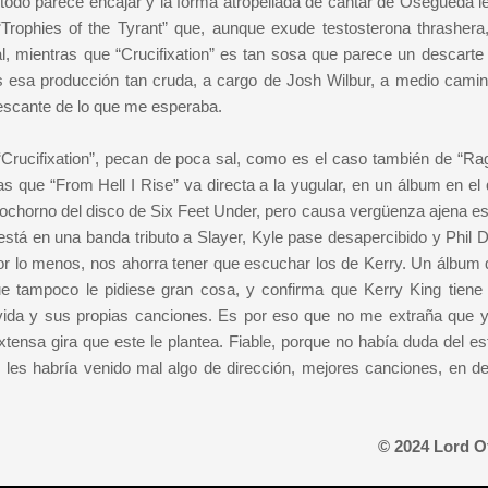
todo parece encajar y la forma atropellada de cantar de Osegueda le
ophies of the Tyrant” que, aunque exude testosterona thrashera, 
 mientras que “Crucifixation” es tan sosa que parece un descarte
es esa producción tan cruda, a cargo de Josh Wilbur, a medio camin
escante de lo que me esperaba.
ucifixation”, pecan de poca sal, como es el caso también de “Rag
s que “From Hell I Rise” va directa a la yugular, en un álbum en el 
l bochorno del disco de Six Feet Under, pero causa vergüenza ajena e
está en una banda tributo a Slayer, Kyle pase desapercibido y Phil
 lo menos, nos ahorra tener que escuchar los de Kerry. Un álbum 
ue tampoco le pidiese gran cosa, y confirma que Kerry King tien
 vida y sus propias canciones. Es por eso que no me extraña que 
ensa gira que este le plantea. Fiable, porque no había duda del est
 les habría venido mal algo de dirección, mejores canciones, en defi
© 2024 Lord O