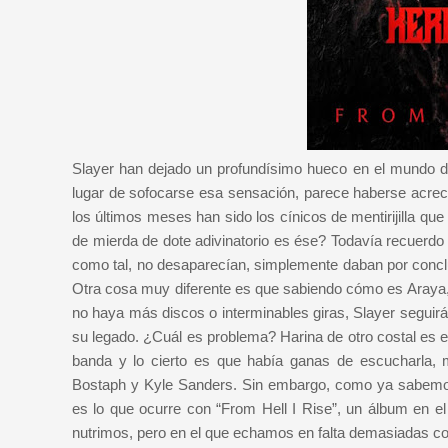
Slayer han dejado un profundísimo hueco en el mundo de
lugar de sofocarse esa sensación, parece haberse acre
los últimos meses han sido los cínicos de mentirijilla q
de mierda de dote adivinatorio es ése? Todavía recuerdo 
como tal, no desaparecían, simplemente daban por conclu
Otra cosa muy diferente es que sabiendo cómo es Araya, a
no haya más discos o interminables giras, Slayer seguirá
su legado. ¿Cuál es problema? Harina de otro costal es e
banda y lo cierto es que había ganas de escucharla
Bostaph y Kyle Sanders. Sin embargo, como ya sabemos,
es lo que ocurre con “From Hell I Rise”, un álbum en e
nutrimos, pero en el que echamos en falta demasiadas c