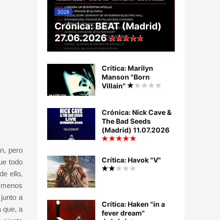
2026
Crónica: BEAT (Madrid)
27.06.2026
Crítica: Marilyn
Manson "Born
Villain"
Crónica: Nick Cave &
The Bad Seeds
(Madrid) 11.07.2026
n, pero
Crítica: Havok "V"
ue todo
e ello,
e menos
junto a
Crítica: Haken "in a
a que, a
fever dream"