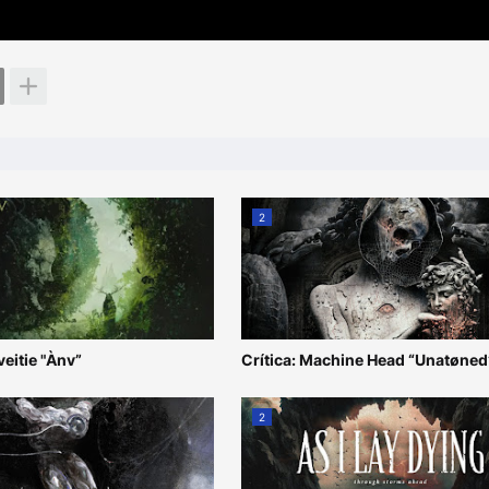
2
veitie "Ànv”
Crítica: Machine Head “Unatøned
2