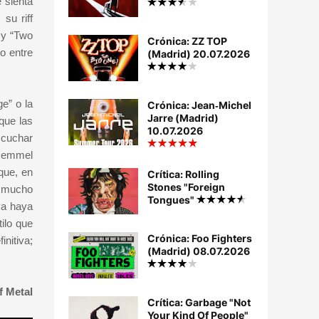
 sienta
su riff
 y “Two
Crónica: ZZ TOP
o entre
(Madrid) 20.07.2026
e” o la
Crónica: Jean‐Michel
Jarre (Madrid)
que las
10.07.2026
scuchar
 Demmel
que, en
Crítica: Rolling
Stones "Foreign
e mucho
Tongues"
ya haya
ilo que
Crónica: Foo Fighters
nitiva;
(Madrid) 08.07.2026
f Metal
Crítica: Garbage "Not
Your Kind Of People"