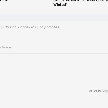
n “I Am”
Crítica: Powerwolf “Wake Up The
Wicked”
spetuosos. Critica ideas, no personas.
oderados.
Artículo Sig