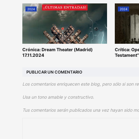
2024
2024
Crónica: Dream Theater (Madrid)
Crítica: Op
17.11.2024
Testament
PUBLICAR UN COMENTARIO
Los comentarios enriquecen este blog, pero sólo si son re
Usa un tono amable y constructivo.
Tus comentarios serán publicados una vez hayan sido m