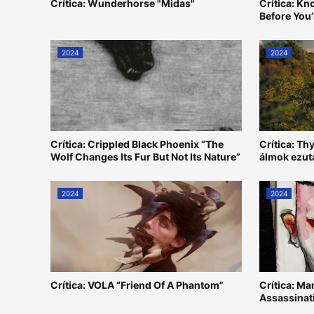
Crítica: Wunderhorse "Midas"
Crítica: K
Before You
2024
2024
Crítica: Crippled Black Phoenix “The
Crítica: Th
Wolf Changes Its Fur But Not Its Nature”
álmok ezut
2024
2024
Crítica: VOLA “Friend Of A Phantom”
Crítica: M
Assassinat