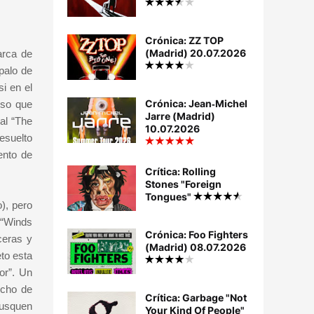
Crónica: ZZ TOP
(Madrid) 20.07.2026
arca de
palo de
i en el
Crónica: Jean‐Michel
eso que
Jarre (Madrid)
nal “The
10.07.2026
resuelto
ento de
Crítica: Rolling
Stones "Foreign
Tongues"
), pero
 “Winds
Crónica: Foo Fighters
ceras y
(Madrid) 08.07.2026
to esta
or”. Un
echo de
Crítica: Garbage "Not
busquen
Your Kind Of People"