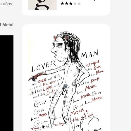
o años,
f Metal