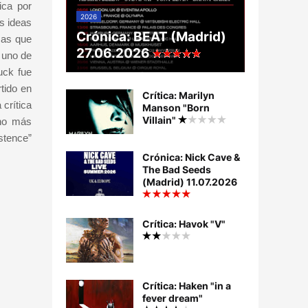
ica por
2026
s ideas
Crónica: BEAT (Madrid)
sas que
27.06.2026
 uno de
uck fue
tido en
Crítica: Marilyn
crítica
Manson "Born
Villain"
cho más
stence”
Crónica: Nick Cave &
The Bad Seeds
(Madrid) 11.07.2026
Crítica: Havok "V"
Crítica: Haken "in a
fever dream"