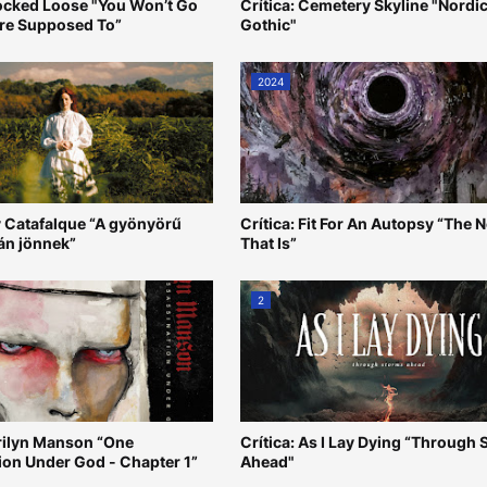
nocked Loose "You Won’t Go
Crítica: Cemetery Skyline "Nordi
’re Supposed To”
Gothic"
2024
y Catafalque “A gyönyörű
Crítica: Fit For An Autopsy “The 
án jönnek”
That Is”
2
arilyn Manson “One
Crítica: As I Lay Dying “Through
ion Under God - Chapter 1”
Ahead"