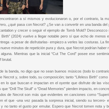
ncontraron a sí mismos y evolucionaron o, por el contrario, la m
Pero, ¿qué pasa con Necrot? ¿Se van a convertir en una banda del 
ncantation y crecer o seguir el ejemplo de Tomb Mold? Desconozco s
Birth” (2024) vuelve a llegar notable pero sí que echo de menos 
ntrega -a pesar de disfrutarlas- empiezo a verles las costuras. La fi
i nueve minutos de repetición pura y dura, que Necrot podrían haber 
alguna. Mientras que la inicial “Cut The Cord” posee ese sentimi
 brutal.
de la banda, no digo que no sean buenos músicos (todo lo contrario
 Necrot y, sobre todo, su composición; tanto “Lifeless Birth” como
no en lo que buscan e impactan en el oyente que disfrute de las vís
s que “Drill The Skull” o “Dead Memories” pierden impacto, en concre
ltados de Necrot son más que evidentes en canciones como “Superi
 en el que -una vez pasada la sorpresa inicial, siendo su tercero- 
 y no tanto el gusto por emular. Espero que Necrot tomen nota y 