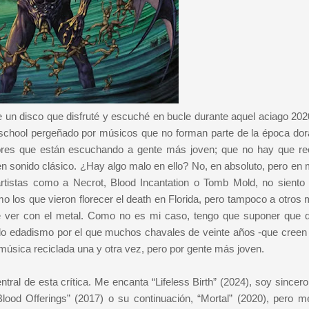
e un disco que disfruté y escuché en bucle durante aquel aciago 202
d school pergeñado por músicos que no forman parte de la época dor
ores que están escuchando a gente más joven; que no hay que rec
en sonido clásico. ¿Hay algo malo en ello? No, en absoluto, pero en 
rtistas como a Necrot, Blood Incantation o Tomb Mold, no siento
 los que vieron florecer el death en Florida, pero tampoco a otros
e ver con el metal. Como no es mi caso, tengo que suponer que q
ado edadismo por el que muchos chavales de veinte años -que creen
úsica reciclada una y otra vez, pero por gente más joven.
entral de esta crítica. Me encanta “Lifeless Birth” (2024), soy sincero
Blood Offerings” (2017) o su continuación, “Mortal” (2020), pero m