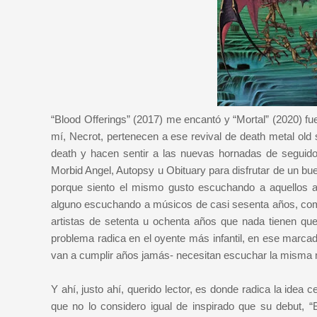
“Blood Offerings” (2017) me encantó y “Mortal” (2020) fu
mí, Necrot, pertenecen a ese revival de death metal ol
death y hacen sentir a las nuevas hornadas de seguid
Morbid Angel, Autopsy u Obituary para disfrutar de un bu
porque siento el mismo gusto escuchando a aquellos a
alguno escuchando a músicos de casi sesenta años, como
artistas de setenta u ochenta años que nada tienen qu
problema radica en el oyente más infantil, en ese marc
van a cumplir años jamás- necesitan escuchar la misma m
Y ahí, justo ahí, querido lector, es donde radica la idea c
que no lo considero igual de inspirado que su debut, “