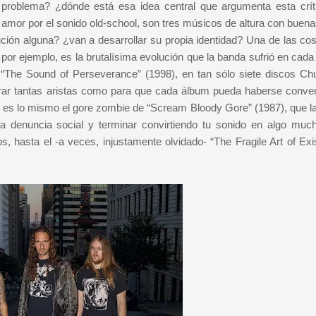
problema? ¿dónde está esa idea central que argumenta esta crít
mor por el sonido old-school, son tres músicos de altura con buena
ción alguna? ¿van a desarrollar su propia identidad? Una de las co
por ejemplo, es la brutalísima evolución que la banda sufrió en cada
“The Sound of Perseverance” (1998), en tan sólo siete discos Ch
trar tantas aristas como para que cada álbum pueda haberse conver
 es lo mismo el gore zombie de “Scream Bloody Gore” (1987), que la 
la denuncia social y terminar convirtiendo tu sonido en algo mu
s, hasta el -a veces, injustamente olvidado- “The Fragile Art of Exi