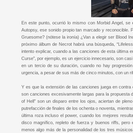
En este punto, ocurrió lo mismo con Morbid Angel, se e
Autopsy, ese sonido propio tan marcado y reconocible. 
Gruesome? (nótese la ironía) ¿Van a elegir ser Blood I
próximo álbum de Necrot habrá una búsqueda, “Lifeless 
intento explicar, cuando a las canciones de esta última e
Curse”, por ejemplo, es un ejercicio innecesario, son cas
en un tercio de su duración, cuando no hay progresión 
urgencia, a pesar de sus más de cinco minutos, con un riff
Y es que la extensión de las canciones juega en contra 
son canciones excesivamente largas para la propuesta de
of Hell” son un disparo entre los ojos, aciertan de ple
putrefacción de finales de los ochenta o noventa, mientra
última roza incluso el power, cuando los mejores resu
disco magnífico, repleto de fuerza y buenos riffs, pero
menos algo más de la personalidad de los tres músicos