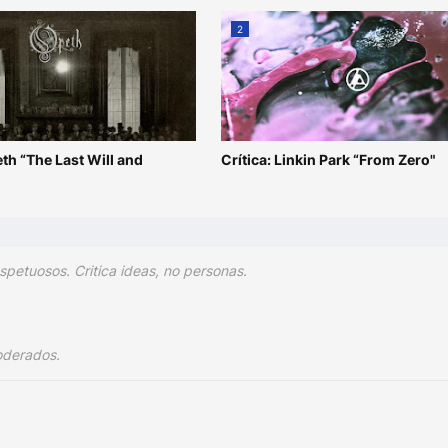
2
eth “The Last Will and
Crítica: Linkin Park “From Zero"
”
spetuosos. Critica ideas, no personas.
oderados.