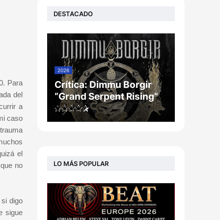
DESTACADO
2026
0. Para
Crítica: Dimmu Borgir
ada del
“Grand Serpent Rising”
urrir a
mi caso
 trauma
 muchos
uizá el
LO MÁS POPULAR
 que no
 si digo
e sigue