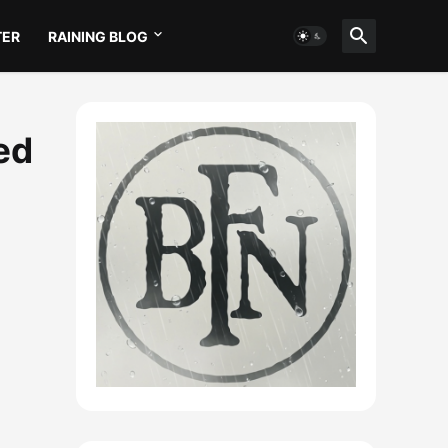
TER
RAINING BLOG
ed