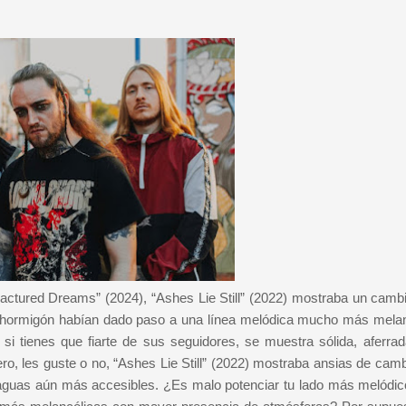
tured Dreams” (2024), “Ashes Lie Still” (2022) mostraba un cambi
de hormigón habían dado paso a una línea melódica mucho más melan
si tienes que fiarte de sus seguidores, se muestra sólida, aferrad
o, les guste o no, “Ashes Lie Still” (2022) mostraba ansias de camb
e aguas aún más accesibles. ¿Es malo potenciar tu lado más melódi