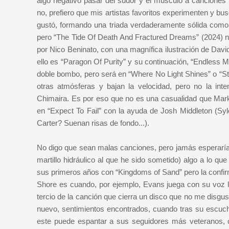
algo negativo pasar del sudor y el músculo a cancione
no, prefiero que mis artistas favoritos experimenten y bu
gustó, formando una triada verdaderamente sólida como
pero “The Tide Of Death And Fractured Dreams” (2024) no
por Nico Beninato, con una magnífica ilustración de David
ello es “Paragon Of Purity” y su continuación, “Endless
doble bombo, pero será en “Where No Light Shines” o “St
otras atmósferas y bajan la velocidad, pero no la int
Chimaira. Es por eso que no es una casualidad que Mark
en “Expect To Fail” con la ayuda de Josh Middleton (Sylo
Carter? Suenan risas de fondo...).
No digo que sean malas canciones, pero jamás esperaría 
martillo hidráulico al que he sido sometido) algo a lo qu
sus primeros años con “Kingdoms of Sand” pero la confir
Shore es cuando, por ejemplo, Evans juega con su voz li
tercio de la canción que cierra un disco que no me disgu
nuevo, sentimientos encontrados, cuando tras su escuch
este puede espantar a sus seguidores más veteranos, c