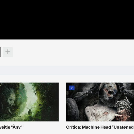
2
veitie "Ànv”
Crítica: Machine Head “Unatøned