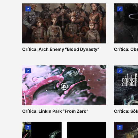
2
2
Crítica: Arch Enemy “Blood Dynasty”
Crítica: Ob
2
2
Crítica: Linkin Park “From Zero"
Crítica: Sól
2
2