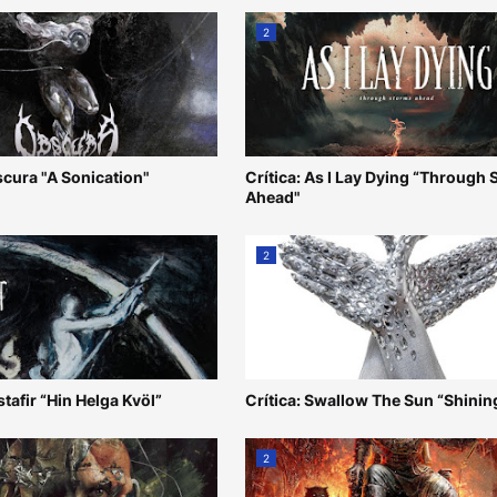
2
scura "A Sonication"
Crítica: As I Lay Dying “Through
Ahead"
2
stafir “Hin Helga Kvöl”
Crítica: Swallow The Sun “Shinin
2