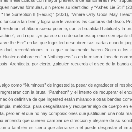
s más melancólicas con mayor presencia de atmósferas? Por supue
squen nuevas fórmulas, sin perder su identidad, y “Ashes Lie Still” (
 “The Surreption II (Redux)” (2021), “Where Only Gods May Tread”
 funciona tan bien y logra que le veamos las costuras del disco. Pr
 Seidman, el álbum suena potente, con la brutalidad habitual y la pr
 Machine”, en la que Lyn parece un ordenador escupiendo semejante d
arve the Fire” en las que Ingested descubren sus cartas cuando jue
ensidad, recordándonos a lo que actualmente hacen Gojira o los d
 Hunter colabore en “In Nothingness” o en la misma línea de compo
sis, Architects, por cierto, ¿alguien recuerda el disco de la banda
algo como “Numinous” de Ingested (a pesar de agradecer el respiro 
e regresarán con la brutal “Pantheon” y el intento de recuperar el en
mación definitiva de que Ingested están mirando a otras bandas com
mpia, melódica, para desgañitarse y recuperar algo de cuerpo en el
sta, pero en el que no hay composiciones que justifiquen una nota ma
a entiendo que quieren cambiar de dirección y alejarse de su sonid
omo también es cierto que aferrarse a él puede desgastar el imp