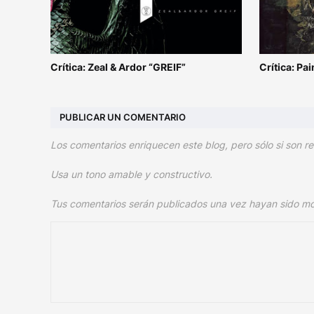
Crítica: Zeal & Ardor “GREIF”
Crítica: Pai
PUBLICAR UN COMENTARIO
Los comentarios enriquecen este blog, pero sólo si son re
Usa un tono amable y constructivo.
Tus comentarios serán publicados una vez hayan sido m