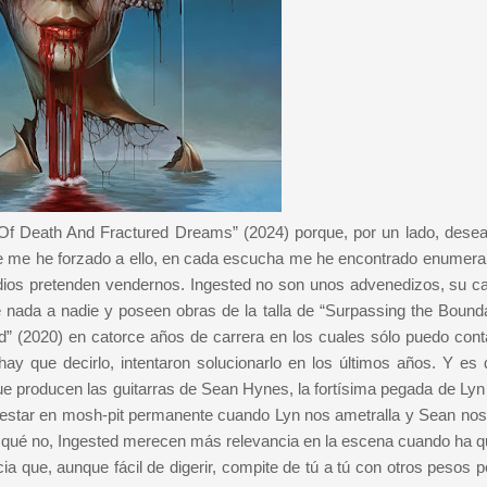
 Of Death And Fractured Dreams” (2024) porque, por un lado, dese
e me he forzado a ello, en cada escucha me he encontrado enumera
edios pretenden vendernos. Ingested no son unos advenedizos, su ca
 nada a nadie y poseen obras de la talla de “Surpassing the Bounda
 (2020) en catorce años de carrera en los cuales sólo puedo cont
ay que decirlo, intentaron solucionarlo en los últimos años. Y es 
ue producen las guitarras de Sean Hynes, la fortísima pegada de Lyn 
 estar en mosh-pit permanente cuando Lyn nos ametralla y Sean no
 qué no, Ingested merecen más relevancia en la escena cuando ha 
ia que, aunque fácil de digerir, compite de tú a tú con otros pesos 