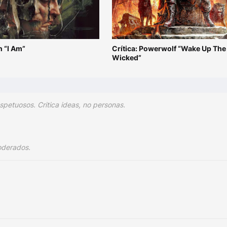
n “I Am”
Crítica: Powerwolf “Wake Up The
Wicked”
spetuosos. Critica ideas, no personas.
oderados.