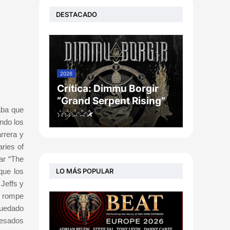
DESTACADO
2026
Crítica: Dimmu Borgir
“Grand Serpent Rising”
aba que
ndo los
rrera y
ries of
ar “The
LO MÁS POPULAR
que los
Jeffs y
s rompe
quedado
pesados