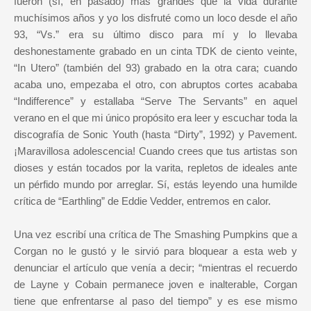
fueron (sí, en pasado) más grandes que la vida durante
muchísimos años y yo los disfruté como un loco desde el año
93, “Vs.” era su último disco para mí y lo llevaba
deshonestamente grabado en un cinta TDK de ciento veinte,
“In Utero” (también del 93) grabado en la otra cara; cuando
acaba uno, empezaba el otro, con abruptos cortes acababa
“Indifference” y estallaba “Serve The Servants” en aquel
verano en el que mi único propósito era leer y escuchar toda la
discografía de Sonic Youth (hasta “Dirty”, 1992) y Pavement.
¡Maravillosa adolescencia! Cuando crees que tus artistas son
dioses y están tocados por la varita, repletos de ideales ante
un pérfido mundo por arreglar. Sí, estás leyendo una humilde
crítica de “Earthling” de Eddie Vedder, entremos en calor.
Una vez escribí una crítica de The Smashing Pumpkins que a
Corgan no le gustó y le sirvió para bloquear a esta web y
denunciar el artículo que venía a decir; “mientras el recuerdo
de Layne y Cobain permanece joven e inalterable, Corgan
tiene que enfrentarse al paso del tiempo” y es ese mismo