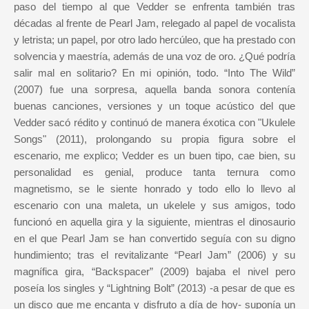
paso del tiempo al que Vedder se enfrenta también tras
décadas al frente de Pearl Jam, relegado al papel de vocalista
y letrista; un papel, por otro lado hercúleo, que ha prestado con
solvencia y maestría, además de una voz de oro. ¿Qué podría
salir mal en solitario? En mi opinión, todo. “Into The Wild”
(2007) fue una sorpresa, aquella banda sonora contenía
buenas canciones, versiones y un toque acústico del que
Vedder sacó rédito y continuó de manera éxotica con "Ukulele
Songs" (2011), prolongando su propia figura sobre el
escenario, me explico; Vedder es un buen tipo, cae bien, su
personalidad es genial, produce tanta ternura como
magnetismo, se le siente honrado y todo ello lo llevo al
escenario con una maleta, un ukelele y sus amigos, todo
funcionó en aquella gira y la siguiente, mientras el dinosaurio
en el que Pearl Jam se han convertido seguía con su digno
hundimiento; tras el revitalizante “Pearl Jam” (2006) y su
magnífica gira, “Backspacer” (2009) bajaba el nivel pero
poseía los singles y “Lightning Bolt” (2013) -a pesar de que es
un disco que me encanta y disfruto a día de hoy- suponía un