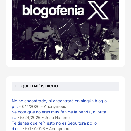
LO QUE HABÉIS DICHO
No he encontrado, ni encontraré en ningún blog o
p...
- 6/7/2026
- Anonymous
Se nota que no eres muy fan de la banda, ni puta
i...
- 5/24/2026
- Jose Hammer
Te tienes que reír, esto no es Sepultura pq lo
dic...
- 5/17/2026
- Anonymous