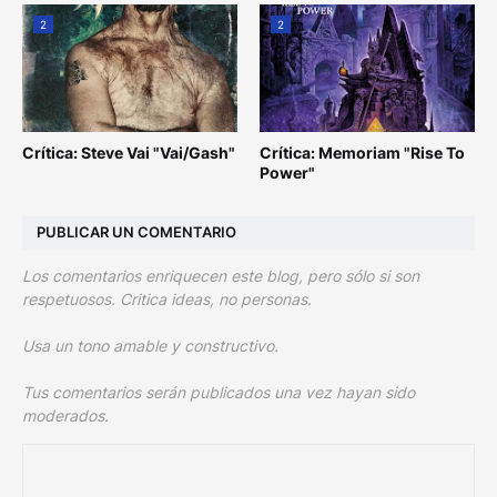
2
2
Crítica: Steve Vai "Vai/Gash"
Crítica: Memoriam "Rise To
Power"
PUBLICAR UN COMENTARIO
Los comentarios enriquecen este blog, pero sólo si son
respetuosos. Critica ideas, no personas.
Usa un tono amable y constructivo.
Tus comentarios serán publicados una vez hayan sido
moderados.