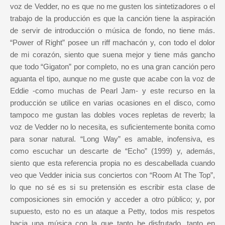
voz de Vedder, no es que no me gusten los sintetizadores o el
trabajo de la producción es que la canción tiene la aspiración
de servir de introducción o música de fondo, no tiene más.
“Power of Right” posee un riff machacón y, con todo el dolor
de mi corazón, siento que suena mejor y tiene más gancho
que todo “Gigaton” por completo, no es una gran canción pero
aguanta el tipo, aunque no me guste que acabe con la voz de
Eddie -como muchas de Pearl Jam- y este recurso en la
producción se utilice en varias ocasiones en el disco, como
tampoco me gustan las dobles voces repletas de reverb; la
voz de Vedder no lo necesita, es suficientemente bonita como
para sonar natural. “Long Way” es amable, inofensiva, es
como escuchar un descarte de “Echo” (1999) y, además,
siento que esta referencia propia no es descabellada cuando
veo que Vedder inicia sus conciertos con “Room At The Top”,
lo que no sé es si su pretensión es escribir esta clase de
composiciones sin emoción y acceder a otro público; y, por
supuesto, esto no es un ataque a Petty, todos mis respetos
hacia una música con la que tanto he disfrutado, tanto en