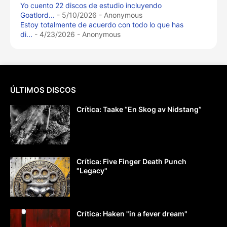
Yo cuento 22 discos de estudio incluyendo
Goatlord...
- 5/10/2026
- Anonymous
Estoy totalmente de acuerdo con todo lo que has
di...
- 4/23/2026
- Anonymous
ÚLTIMOS DISCOS
Crítica: Taake “En Skog av Nidstang”
Crítica: Five Finger Death Punch
"Legacy"
Crítica: Haken "in a fever dream"