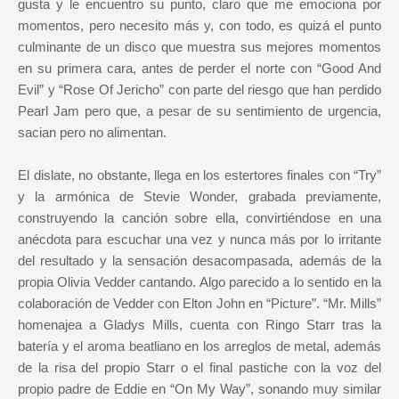
gusta y le encuentro su punto, claro que me emociona por
momentos, pero necesito más y, con todo, es quizá el punto
culminante de un disco que muestra sus mejores momentos
en su primera cara, antes de perder el norte con “Good And
Evil” y “Rose Of Jericho” con parte del riesgo que han perdido
Pearl Jam pero que, a pesar de su sentimiento de urgencia,
sacian pero no alimentan.
El dislate, no obstante, llega en los estertores finales con “Try”
y la armónica de Stevie Wonder, grabada previamente,
construyendo la canción sobre ella, convirtiéndose en una
anécdota para escuchar una vez y nunca más por lo irritante
del resultado y la sensación desacompasada, además de la
propia Olivia Vedder cantando. Algo parecido a lo sentido en la
colaboración de Vedder con Elton John en “Picture”. “Mr. Mills”
homenajea a Gladys Mills, cuenta con Ringo Starr tras la
batería y el aroma beatliano en los arreglos de metal, además
de la risa del propio Starr o el final pastiche con la voz del
propio padre de Eddie en “On My Way”, sonando muy similar