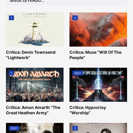
SIGUE LEYENDO...
1
0
Crítica: Devin Townsend
Crítica: Muse "Will Of The
"Lightwork"
People"
1
2021
Crítica: Amon Amarth "The
Crítica: Hypocrisy
Great Heathen Army"
"Worship"
2021
2