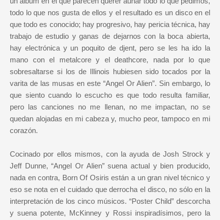
un álbum en el que parecen querer aunar todo lo que pedimos,
todo lo que nos gusta de ellos y el resultado es un disco en el
que todo es conocido; hay progresivo, hay pericia técnica, hay
trabajo de estudio y ganas de dejarnos con la boca abierta,
hay electrónica y un poquito de djent, pero se les ha ido la
mano con el metalcore y el deathcore, nada por lo que
sobresaltarse si los de Illinois hubiesen sido tocados por la
varita de las musas en este “Angel Or Alien”. Sin embargo, lo
que siento cuando lo escucho es que todo resulta familiar,
pero las canciones no me llenan, no me impactan, no se
quedan alojadas en mi cabeza y, mucho peor, tampoco en mi
corazón.
Cocinado por ellos mismos, con la ayuda de Josh Strock y
Jeff Dunne, “Angel Or Alien” suena actual y bien producido,
nada en contra, Born Of Osiris están a un gran nivel técnico y
eso se nota en el cuidado que derrocha el disco, no sólo en la
interpretación de los cinco músicos. “Poster Child” descorcha
y suena potente, McKinney y Rossi inspiradísimos, pero la