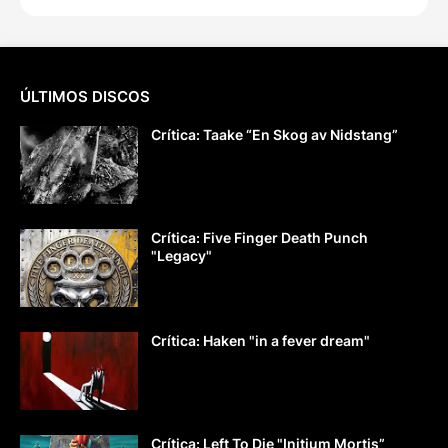
ÚLTIMOS DISCOS
Crítica: Taake “En Skog av Nidstang”
Crítica: Five Finger Death Punch
"Legacy"
Crítica: Haken "in a fever dream"
Crítica: Left To Die "Initium Mortis”