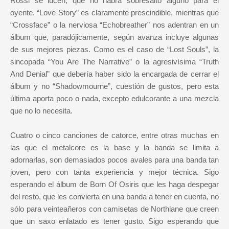
Rossi se lucen, que no habrá sobresalto alguno para el
oyente. “Love Story” es claramente prescindible, mientras que
“Crossface” o la nerviosa “Echobreather” nos adentran en un
álbum que, paradójicamente, según avanza incluye algunas
de sus mejores piezas. Como es el caso de “Lost Souls”, la
sincopada “You Are The Narrative” o la agresivísima “Truth
And Denial” que debería haber sido la encargada de cerrar el
álbum y no “Shadowmourne”, cuestión de gustos, pero esta
última aporta poco o nada, excepto edulcorante a una mezcla
que no lo necesita.
Cuatro o cinco canciones de catorce, entre otras muchas en
las que el metalcore es la base y la banda se limita a
adornarlas, son demasiados pocos avales para una banda tan
joven, pero con tanta experiencia y mejor técnica. Sigo
esperando el álbum de Born Of Osiris que les haga despegar
del resto, que les convierta en una banda a tener en cuenta, no
sólo para veinteañeros con camisetas de Northlane que creen
que un saxo enlatado es tener gusto. Sigo esperando que