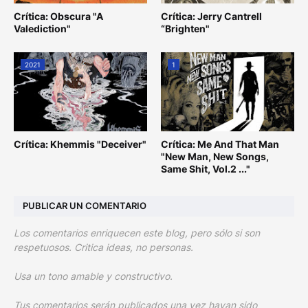
Crítica: Obscura "A
Crítica: Jerry Cantrell
Valediction"
“Brighten"
2021
1
Crítica: Khemmis "Deceiver"
Crítica: Me And That Man
"New Man, New Songs,
Same Shit, Vol.2 ..."
PUBLICAR UN COMENTARIO
Los comentarios enriquecen este blog, pero sólo si son
respetuosos. Critica ideas, no personas.
Usa un tono amable y constructivo.
Tus comentarios serán publicados una vez hayan sido