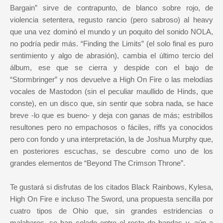
Bargain” sirve de contrapunto, de blanco sobre rojo, de
violencia setentera, regusto rancio (pero sabroso) al heavy
que una vez dominó el mundo y un poquito del sonido NOLA,
no podría pedir más. “Finding the Limits” (el solo final es puro
sentimiento y algo de abrasión), cambia el último tercio del
álbum, ese que se cierra y despide con el bajo de
“Stormbringer” y nos devuelve a High On Fire o las melodías
vocales de Mastodon (sin el peculiar maullido de Hinds, que
conste), en un disco que, sin sentir que sobra nada, se hace
breve -lo que es bueno- y deja con ganas de más; estribillos
resultones pero no empachosos o fáciles, riffs ya conocidos
pero con fondo y una interpretación, la de Joshua Murphy que,
en posteriores escuchas, se descubre como uno de los
grandes elementos de “Beyond The Crimson Throne”.
Te gustará si disfrutas de los citados Black Rainbows, Kylesa,
High On Fire e incluso The Sword, una propuesta sencilla por
cuatro tipos de Ohio que, sin grandes estridencias o
malabares, se han colado entre el resto de bandas y, aún a