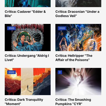
Crítica: Cadaver "Edder &
Crítica: Draconian "Under a
Bile"
Godless Veil"
2020
2020
Crítica: Undergang "Aldrig I
Crítica: Hellripper "The
Livet"
Affair of the Poisons"
2020
2
Crítica: Dark Tranquility
Crítica: The Smashing
"Moment"
Pumpkins "CYR"