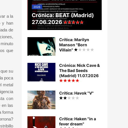
2026
Crónica: BEAT (Madrid)
ar a la
27.06.2026
o y han
lada de
ciones,
Crítica: Marilyn
 minuto
Manson "Born
Villain"
los que
Crónica: Nick Cave &
The Bad Seeds
 que su
(Madrid) 11.07.2026
la poca
l metal
ligencia
Crítica: Havok "V"
sta con
 en las
a forma
Crítica: Haken "in a
orrona?
fever dream"
ribillo