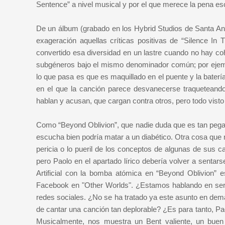
Sentence” a nivel musical y por el que merece la pena esc
De un álbum (grabado en los Hybrid Studios de Santa Ana,
exageración aquellas críticas positivas de “Silence 
convertido esa diversidad en un lastre cuando no hay c
subgéneros bajo el mismo denominador común; por ejempl
lo que pasa es que es maquillado en el puente y la bater
en el que la canción parece desvanecerse traqueteando.
hablan y acusan, que cargan contra otros, pero todo visto a
Como “Beyond Oblivion”, que nadie duda que es tan pegad
escucha bien podría matar a un diabético. Otra cosa que 
pericia o lo pueril de los conceptos de algunas de sus
pero Paolo en el apartado lírico debería volver a sentarse
Artificial con la bomba atómica en “Beyond Oblivion” e
Facebook en "Other Worlds". ¿Estamos hablando en serio
redes sociales. ¿No se ha tratado ya este asunto en dem
de cantar una canción tan deplorable? ¿Es para tanto, Pa
Musicalmente, nos muestra un Bent valiente, un buen 