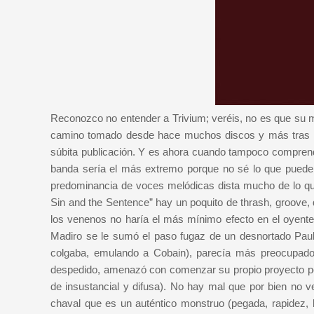
Reconozco no entender a Trivium; veréis, no es que su 
camino tomado desde hace muchos discos y más tras la
súbita publicación. Y es ahora cuando tampoco comprend
banda sería el más extremo porque no sé lo que puede 
predominancia de voces melódicas dista mucho de lo que
Sin and the Sentence” hay un poquito de thrash, groove,
los venenos no haría el más mínimo efecto en el oyente.
Madiro se le sumó el paso fugaz de un desnortado Paul
colgaba, emulando a Cobain), parecía más preocupado 
despedido, amenazó con comenzar su propio proyecto per
de insustancial y difusa). No hay mal que por bien no 
chaval que es un auténtico monstruo (pegada, rapidez, b