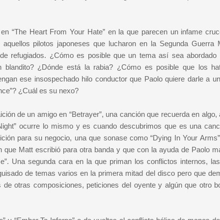
 en “The Heart From Your Hate” en la que parecen un infame cruc
e aquellos pilotos japoneses que lucharon en la Segunda Guerra 
 de refugiados. ¿Cómo es posible que un tema así sea abordado
an blandito? ¿Dónde está la rabia? ¿Cómo es posible que los hat
s tengan ese insospechado hilo conductor que Paolo quiere darle a u
nce”? ¿Cuál es su nexo?
ición de un amigo en “Betrayer”, una canción que recuerda en algo,
 Night” ocurre lo mismo y es cuando descubrimos que es una canc
ción para su negocio, una que sonase como “Dying In Your Arms”)
 que Matt escribió para otra banda y que con la ayuda de Paolo ma
”. Una segunda cara en la que priman los conflictos internos, la
saguisado de temas varios en la primera mitad del disco pero que de
 de otras composiciones, peticiones del oyente y algún que otro b