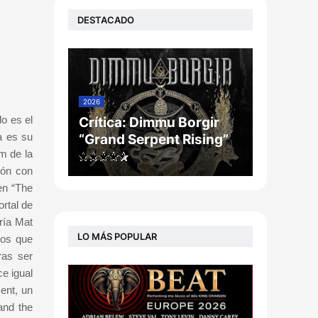
DESTACADO
2026
o es el
Crítica: Dimmu Borgir
a es su
“Grand Serpent Rising”
m de la
zón con
en “The
rtal de
ría Mat
LO MÁS POPULAR
tos que
ras ser
e igual
ent, un
and the