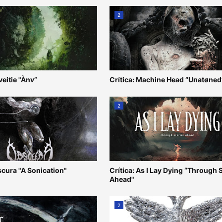
2
veitie "Ànv”
Crítica: Machine Head “Unatøned
2
scura "A Sonication"
Crítica: As I Lay Dying “Through
Ahead"
2