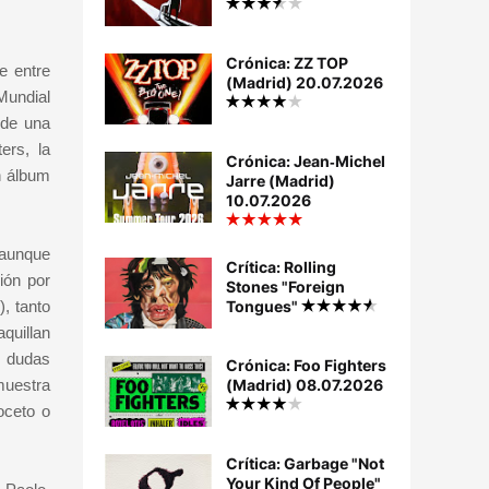
Crónica: ZZ TOP
e entre
(Madrid) 20.07.2026
Mundial
 de una
ers, la
Crónica: Jean‐Michel
n álbum
Jarre (Madrid)
10.07.2026
 aunque
Crítica: Rolling
ión por
Stones "Foreign
, tanto
Tongues"
quillan
s dudas
Crónica: Foo Fighters
muestra
(Madrid) 08.07.2026
oceto o
Crítica: Garbage "Not
Your Kind Of People"