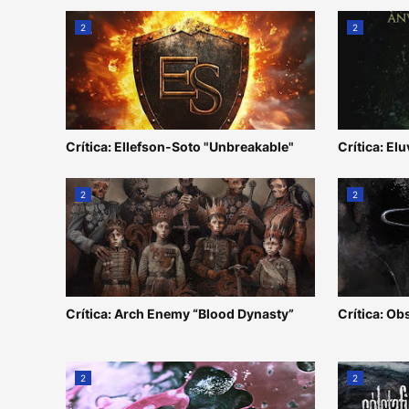
2
2
Crítica: Ellefson-Soto "Unbreakable"
Crítica: Elu
2
2
Crítica: Arch Enemy “Blood Dynasty”
Crítica: Ob
2
2