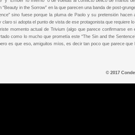
y “Ember To Inferno” o de vueltas al conflicto bélico de manos de
 “Beauty in the Sorrow” en la que parecen una banda de post-grunge
nce” sino fuese porque la pluma de Paolo y su pretensión hacen 
claro si adopta el punto de vista de ese protagonista que requiere l
triste momento actual de Trivium (algo que parece confirmarse en el
certado como lo mucho que prometía este “The Sin and the Sentence
pero es que eso, amiguitos míos, es decir tan poco que parece que 
© 2017 Conde