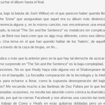
uchar el álbum hasta el final.
 bajo la batuta de Josh Wilbur) en el que parecen haber querido llev
In The Snow” que aseguraban que aquel era su álbum más dinámic
oherencia alguna y, en la misma canción, nos encontramos una ensa
o, la inicial “The Sin and the Sentence” es metalcore sin complica
ía de Bent nos hará creer que es algo muy diferente, como ese último
 Una tema en el que han querido hablar de los ‘haters’, de aquel
 través de la caza de brujas, en fin...
iza o más que la anterior pero en la que hay tal derroche de azúcar
me sorprende en “The Sin and the Sentence” es la baja complejidad, 
 canciones. No es que Heafy haya sido alguna vez el Shakespeare de
 en el banquillo. La forzadita comparación de la tecnología y la Inte
s para echarse a llorar, como la supuesta desesperación del baji
? Me recuerda mucho a las llantinas de Dez Fafara por lo que lee
asiadas ocasiones, no resulta tan aburrido como cómica la dramátic
olo, por qué no cierras Facebook y nos ahorras una canción tan tont
trabajo de Corey y Heafy en esas guitarras dobladas pero un est