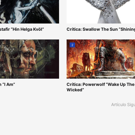
stafir “Hin Helga Kvöl”
Crítica: Swallow The Sun “Shinin
2
n “I Am”
Crítica: Powerwolf “Wake Up The
Wicked”
Artículo Sig