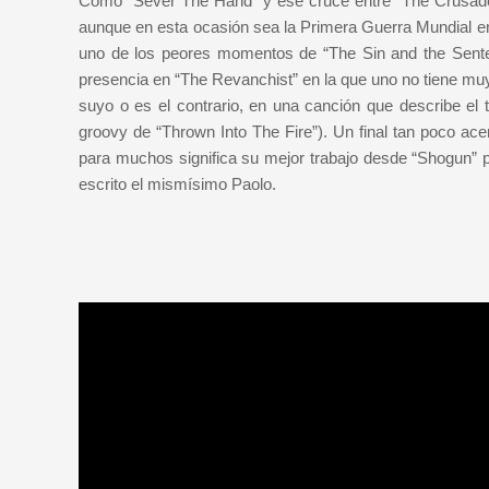
Como “Sever The Hand” y ese cruce entre “The Crusade” 
aunque en esta ocasión sea la Primera Guerra Mundial en
uno de los peores momentos de “The Sin and the Sente
presencia en “The Revanchist” en la que uno no tiene muy 
suyo o es el contrario, en una canción que describe el 
groovy de “Thrown Into The Fire”). Un final tan poco a
para muchos significa su mejor trabajo desde “Shogun” 
escrito el mismísimo Paolo.