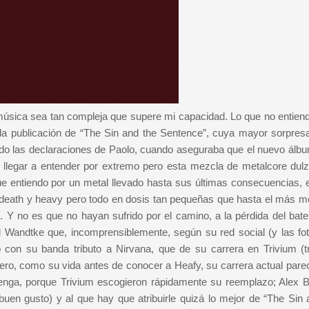
música sea tan compleja que supere mi capacidad. Lo que no entiend
 publicación de “The Sin and the Sentence”, cuya mayor sorpres
o las declaraciones de Paolo, cuando aseguraba que el nuevo álbu
llegar a entender por extremo pero esta mezcla de metalcore dul
 entiendo por un metal llevado hasta sus últimas consecuencias, 
 death y heavy pero todo en dosis tan pequeñas que hasta el más mo
 Y no es que no hayan sufrido por el camino, a la pérdida del bate
 Wandtke que, incomprensiblemente, según su red social (y las fo
con su banda tributo a Nirvana, que de su carrera en Trivium (t
o, como su vida antes de conocer a Heafy, su carrera actual parec
venga, porque Trivium escogieron rápidamente su reemplazo; Alex B
uen gusto) y al que hay que atribuirle quizá lo mejor de “The Sin 