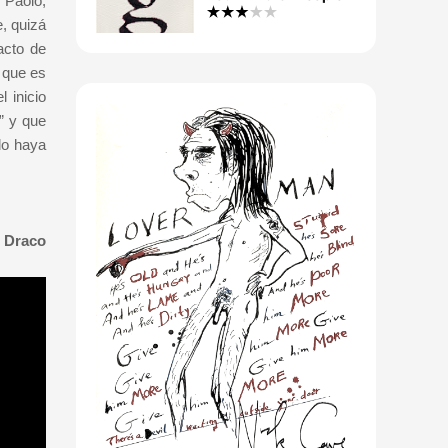
 Paolo,
, quizá
acto de
o que es
 inicio
” y que
lo haya
 Draco