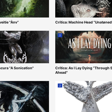
veitie "Ànv”
Crítica: Machine Head “Unatøned
2
scura "A Sonication"
Crítica: As I Lay Dying “Through
Ahead"
2