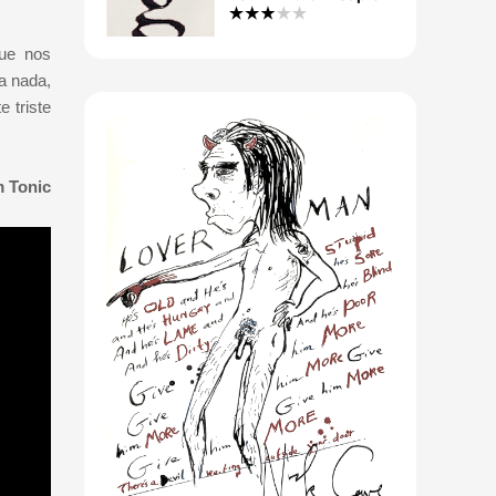
que nos
a nada,
 triste
m Tonic