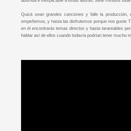
aburrida e inexplicable a estas alturas, siete minutos tota
Quizá sean grandes canciones y falle la producción
empeñemos, y hasta las disfrutemos porque nos guste T
en él encontrarás temas directos y hasta tarareables pe
hablar así de ellos cuando todavía podrían tener mucho m