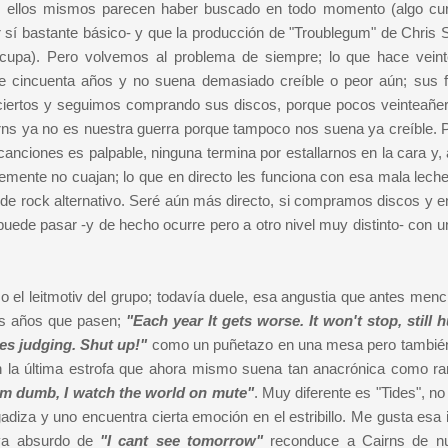
ue ellos mismos parecen haber buscado en todo momento (algo cur
 sí bastante básico- y que la producción de "Troublegum" de Chris 
ocupa). Pero volvemos al problema de siempre; lo que hace vein
ne cincuenta años y no suena demasiado creíble o peor aún; sus 
iertos y seguimos comprando sus discos, porque pocos veinteañe
irns ya no es nuestra guerra porque tampoco nos suena ya creíble. P
s canciones es palpable, ninguna termina por estallarnos en la cara y
lemente no cuajan; lo que en directo les funciona con esa mala lech
" de rock alternativo. Seré aún más directo, si compramos discos y e
uede pasar -y de hecho ocurre pero a otro nivel muy distinto- con u
 el leitmotiv del grupo; todavía duele, esa angustia que antes menc
os años que pasen;
"Each year It gets worse. It won't stop, still 
es judging. Shut up!"
como un puñetazo en una mesa pero tambi
n la última estrofa que ahora mismo suena tan anacrónica como ra
, I'm dumb, I watch the world on mute"
. Muy diferente es "Tides", n
adiza y uno encuentra cierta emoción en el estribillo. Me gusta esa
 ya absurdo de
"I cant see tomorrow"
reconduce a Cairns de nu