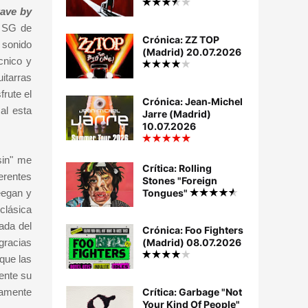
wave by
a SG de
Crónica: ZZ TOP
 sonido
(Madrid) 20.07.2026
cnico y
itarras
rute el
Crónica: Jean‐Michel
al esta
Jarre (Madrid)
10.07.2026
sin" me
Crítica: Rolling
erentes
Stones "Foreign
eegan y
Tongues"
clásica
ada del
Crónica: Foo Fighters
 gracias
(Madrid) 08.07.2026
que las
ente su
tamente
Crítica: Garbage "Not
Your Kind Of People"