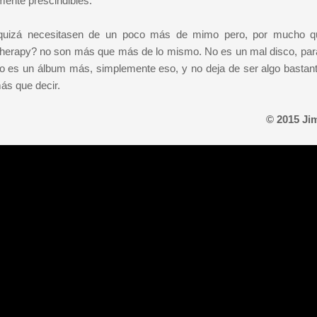
lmente prescindibles.
, quizá necesitasen de un poco más de mimo pero, por mucho 
herapy? no son más que más de lo mismo. No es un mal disco, par
ro es un álbum más, simplemente eso, y no deja de ser algo bastante
ás que decir.
© 2015 Ji