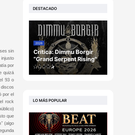
DESTACADO
2026
ses sin
Crítica: Dimmu Borgir
injusto
“Grand Serpent Rising”
tía por
e quizá
el 93 o
 discos
 por el
LO MÁS POPULAR
el rock
úblico)
sto que
" (algo
 segunda