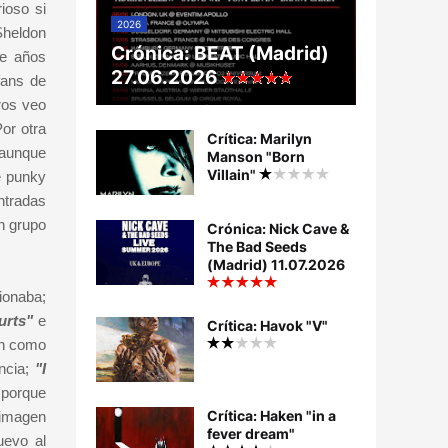
ioso si
2026
Sheldon
Crónica: BEAT (Madrid)
te años
27.06.2026
fans de
ros veo
or otra
Crítica: Marilyn
, aunque
Manson "Born
Villain"
e punky
ntradas
n grupo
Crónica: Nick Cave &
The Bad Seeds
(Madrid) 11.07.2026
ionaba;
hurts"
e
Crítica: Havok "V"
én como
ncia;
"I
o porque
Crítica: Haken "in a
 imagen
fever dream"
evo al