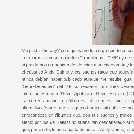
Me gusta Therapy? pero quiera verlo o no, lo cierto es qu
compararla con su magnífico "Troublegum" (1994) y de es
si prestamos un mínimo de atención a su discografía y la 
el cáustico Andy Cairns y los buenos ratos que todavía
nunca debían haber publicado aunque me resulte igual 
"Semi-Detached" del 98- comenzaron una linea descen
interesantes como "Never Apologize, Never Explain" (200
camino y, aunque con álbumes interesantes, nunca supi
alternativo (con el que un grupo tan inclasificable como
enrocándose en álbumes que, con sus buenos y malos 
siento por los de Belfast no suena tan descabellado si 
que, por cierto, le pega bastante poco a Andy Cairns) est