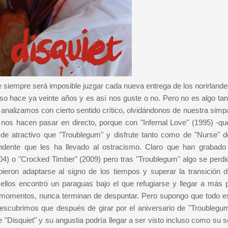
e siempre será imposible juzgar cada nueva entrega de los norirlande
o hace ya veinte años y es así nos guste o no. Pero no es algo tan 
analizamos con cierto sentido crítico, olvidándonos de nuestra simpa
 nos hacen pasar en directo, porque con "Infernal Love" (1995) -qu
de atractivo que "Troublegum" y disfrute tanto como de "Nurse" d
dente que les ha llevado al ostracismo. Claro que han grabado
4) o "Crocked Timber" (2009) pero tras "Troublegum" algo se perdió
eron adaptarse al signo de los tiempos y superar la transición d
 ellos encontró un paraguas bajo el que refugiarse y llegar a más p
momentos, nunca terminan de despuntar. Pero supongo que todo e
descubrimos que después de girar por el aniversario de "Troublegum
e "Disquiet" y su angustia podría llegar a ser visto incluso como su