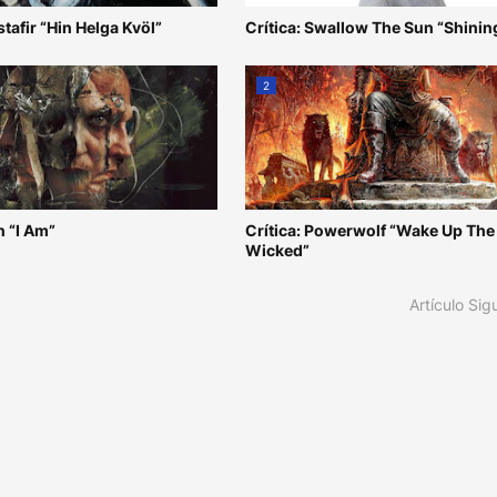
stafir “Hin Helga Kvöl”
Crítica: Swallow The Sun “Shinin
2
n “I Am”
Crítica: Powerwolf “Wake Up The
Wicked”
Artículo Sig