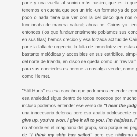
parte y una vuelta al sonido más básico, que es lo q
tenemos en cuenta que son un trío -un formato ya de por
poco o nada tiene que ver con la del disco que nos 
funcionaba de manera natural; ahora no. Cairns ya tie
entonces (los que fundamentalmente poblamos sus conc
en sus filas) hemos crecido y esa forzada actitud de Ca
parte la falta de urgencia, la falta de inmediatez en esta
bastante melódicas y accesibles en sus estribillos, simp
del norte de Irlanda, en disco se queda como un "revival
para sus conciertos es porque la nostalgia vende, como p
como Helmet.
"Still Hurts" es esa canción que podríamos entender como
esa ansiedad sigue dentro de todos nosotros por much
incluso podemos entender ese verso de
"I hear the judg
una innecesaria defensa pero esa apatía adolescente e
give up, you've won. I give it all to you. I'm helpless
no ahonde en el imaginario del grupo, sino porque es peg
de
"I think my ship has sailed"
pero ese nihilismo