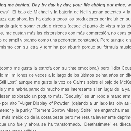
ving me behind. Day by day by day, your life ebbing out mine, 
". El bajo de Michael y la batería de Neil suenan potentes y l
fuzz que ahora les ha dado a todos los productores por incluir en su
anda quiere sonar cruda o directa (desde el punto de vista más té
s, me gustan más las distorsiones con más compresión, no esas gu
no de ampli vibrando como una pedorreta constante). Pero aunque disf
ismo con su letra y termina por aburrir porque su fórmula music
e (como me gusta la estrofa con su tinte emocional) pero "Idiot Cou
mil millones de veces a lo largo de los últimos treinta años en dif
s Still Lost" aunque me guste la voz de Cairns sobre el bajo de McK
 y me habría parecido mucho más interesante si en lugar de la ya 
hubiesen explorado un poquito más. "Security" es un robo a mano arm
aso por alto "Vulgar Display of Powder" (dejando a un lado las obvias
 menor y la punky "Torment Sorrow Misery Strife" me engancha más 
 más melódico de la costa oeste pero me resulta levemente deprim
lo que uno fue y ahora se ha transformado. "Deathstimate" es direc