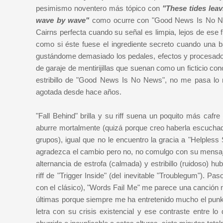
pesimismo noventero más tópico con
"These tides lea
wave by wave"
como ocurre con "Good News Is No News
Cairns perfecta cuando su señal es limpia, lejos de ese 
como si éste fuese el ingrediente secreto cuando una b
gustándome demasiado los pedales, efectos y procesado
de garaje de mentirijillas que suenan como un ficticio co
estribillo de "Good News Is No News", no me pasa lo m
agotada desde hace años.
"Fall Behind" brilla y su riff suena un poquito más cafr
aburre mortalmente (quizá porque creo haberla escuchado 
grupos), igual que no le encuentro la gracia a "Helples
agradezca el cambio pero no, no comulgo con su mensaje
alternancia de estrofa (calmada) y estribillo (ruidoso) 
riff de "Trigger Inside" (del inevitable "Troublegum"). P
con el clásico), "Words Fail Me" me parece una canción
últimas porque siempre me ha entretenido mucho el punk
letra con su crisis existencial y ese contraste entre 