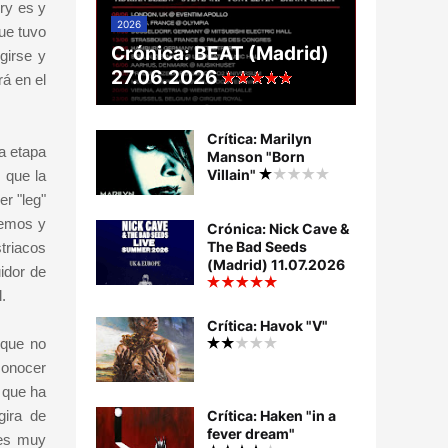
ry es y
2026
ue tuvo
Crónica: BEAT (Madrid)
girse y
27.06.2026
rá en el
Crítica: Marilyn
a etapa
Manson "Born
Villain"
 que la
r "leg"
femos y
Crónica: Nick Cave &
The Bad Seeds
triacos
(Madrid) 11.07.2026
idor de
.
Crítica: Havok "V"
nque no
conocer
 que ha
gira de
Crítica: Haken "in a
fever dream"
nes muy