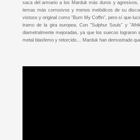
saca del armario a los Marduk más duros y agresivos, 
temas más corrosivos y menos melódicos de su discog
vistoso y original como "Burn My Coffin", pero sí que luci
tramo de la gira europea. Con "Sulphur Souls" y "Afri
diametralmente mejoradas, ya que los suecos lograron s
metal blasfemo y retorcido… Marduk han demostrado que 