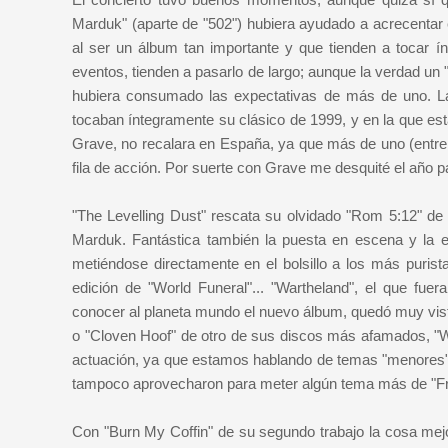
Marduk" (aparte de "502") hubiera ayudado a acrecentar 
al ser un álbum tan importante y que tienden a tocar í
eventos, tienden a pasarlo de largo; aunque la verdad un
hubiera consumado las expectativas de más de uno. La
tocaban íntegramente su clásico de 1999, y en la que 
Grave, no recalara en España, ya que más de uno (entre 
fila de acción. Por suerte con Grave me desquité el año 
"The Levelling Dust" rescata su olvidado "Rom 5:12" d
Marduk. Fantástica también la puesta en escena y la en
metiéndose directamente en el bolsillo a los más purist
edición de "World Funeral"... "Wartheland", el que fue
conocer al planeta mundo el nuevo álbum, quedó muy vis
o "Cloven Hoof" de otro de sus discos más afamados, "W
actuación, ya que estamos hablando de temas "menores",
tampoco aprovecharon para meter algún tema más de "Fro
Con "Burn My Coffin" de su segundo trabajo la cosa mejor