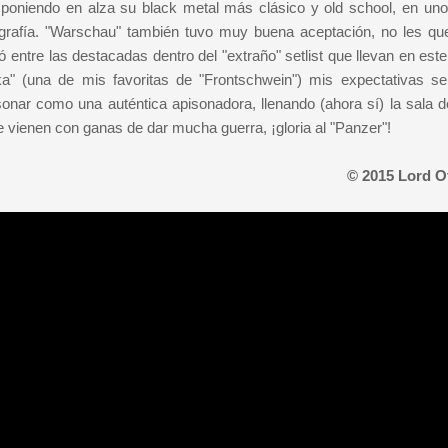
poniendo en alza su black metal más clásico y old school, en uno
rafía. "Warschau" también tuvo muy buena aceptación, no les qu
ó entre las destacadas dentro del "extraño" setlist que llevan en est
ka" (una de mis favoritas de "Frontschwein") mis expectativas se
onar como una auténtica apisonadora, llenando (ahora sí) la sala d
vienen con ganas de dar mucha guerra, ¡gloria al "Panzer"!
© 2015 Lord O