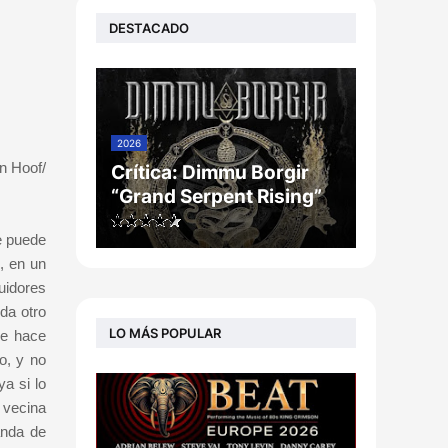
DESTACADO
2026
n Hoof/
Crítica: Dimmu Borgir
“Grand Serpent Rising”
e puede
, en un
uidores
da otro
LO MÁS POPULAR
de hace
o, y no
a si lo
 vecina
anda de