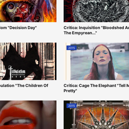
odom "Decision Day"
Crítica: Inquisition "Bloodshed 
The Empyrean..."
2015
ibulation "The Children Of
Crítica: Cage The Elephant "Tell 
Pretty"
2015