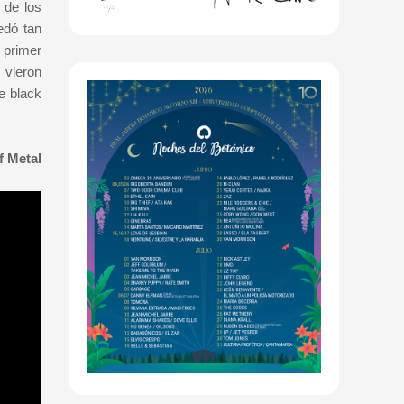
 de los
edó tan
e primer
 vieron
e black
f Metal