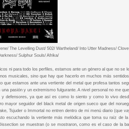
ne/ The Levelling Dust/ 502/ Wartheland/ Into Utter Madness/ Clove
arkness/ Sulphur Souls/ Afrika/
cos ni para todo los perfiles, estamos ante un género al que no se l
términos musicales, sino que hay que hacerlo en muchos más sentidos
o que estamos ante una vertiente del metal que profesa tantos seg
 una pasión y un extremismo fulgurante. A nivel personal no me que
s y defensores, ya que así es como lo siento y como lo vivo des
 mayor seguidor del black metal de origen sueco que del norueg
, Tsjuder o Immortal no entren dentro de mi menú diario (que vay
to escuchando la vertiente más melódica que toma su raíz de la
issection se muestran (o se mostraron, como es el caso de la b