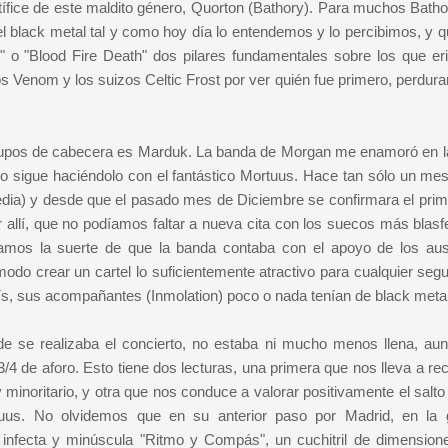
tífice de este maldito género, Quorton (Bathory). Para muchos Batho
el black metal tal y como hoy día lo entendemos y lo percibimos, y q
 "Blood Fire Death" dos pilares fundamentales sobre los que eri
os Venom y los suizos Celtic Frost por ver quién fue primero, perdura
grupos de cabecera es Marduk. La banda de Morgan me enamoró en l
nio sigue haciéndolo con el fantástico Mortuus. Hace tan sólo un mes
dia) y desde que el pasado mes de Diciembre se confirmara el prime
 allí, que no podíamos faltar a nueva cita con los suecos más blas
amos la suerte de que la banda contaba con el apoyo de los aus
odo crear un cartel lo suficientemente atractivo para cualquier segu
ís, sus acompañantes (Inmolation) poco o nada tenían de black metal
de se realizaba el concierto, no estaba ni mucho menos llena, au
/4 de aforo. Esto tiene dos lecturas, una primera que nos lleva a re
minoritario, y otra que nos conduce a valorar positivamente el salto
us. No olvidemos que en su anterior paso por Madrid, en la 
 infecta y minúscula "Ritmo y Compás", un cuchitril de dimensio