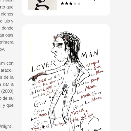
rto que
 dichos
 lujo y
, donde
triotas
primera
ov.
bum con
aracol,
s de la
a dar a
 (2009)
o de su
, y que
light",