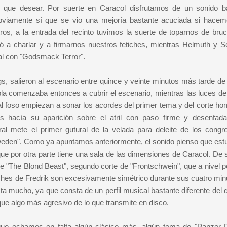
e que desear. Por suerte en Caracol disfrutamos de un sonido b
obviamente sí que se vio una mejoría bastante acuciada si hace
s, a la entrada del recinto tuvimos la suerte de toparnos de bru
a charlar y a firmarnos nuestros fetiches, mientras Helmuth y S
nal con "Godsmack Terror".
, salieron al escenario entre quince y veinte minutos más tarde de 
bla comenzaba entonces a cubrir el escenario, mientras las luces de 
l foso empiezan a sonar los acordes del primer tema y del corte h
us hacía su aparición sobre el atril con paso firme y desenfad
ral mete el primer gutural de la velada para deleite de los congr
Sweden". Como ya apuntamos anteriormente, el sonido pienso que estu
 que por otra parte tiene una sala de las dimensiones de Caracol. De
 de "The Blond Beast", segundo corte de "Frontschwein", que a nivel 
ches de Fredrik son excesivamente simétrico durante sus cuatro min
a mucho, ya que consta de un perfil musical bastante diferente del 
que algo más agresivo de lo que transmite en disco.
ue echamos en falta algún clásico más, algún tema de "Panzer D