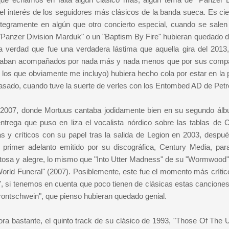
el interés de los seguidores más clásicos de la banda sueca. Es cie
ntegramente en algún que otro concierto especial, cuando se salen
 "Panzer Division Marduk" o un "Baptism By Fire" hubieran quedado de
 verdad que fue una verdadera lástima que aquella gira del 2013
estaban acompañados por nada más y nada menos que por sus compa
los que obviamente me incluyo) hubiera hecho cola por estar en la 
pasado, cuando tuve la suerte de verles con los Entombed AD de Petr
e 2007, donde Mortuus cantaba jodidamente bien en su segundo ál
trega que puso en liza el vocalista nórdico sobre las tablas de C
as y críticos con su papel tras la salida de Legion en 2003, despué
ra primer adelanto emitido por su discográfica, Century Media, par
tosa y alegre, lo mismo que "Into Utter Madness" de su "Wormwood"
orld Funeral" (2007). Posiblemente, este fue el momento más crític
 si tenemos en cuenta que poco tienen de clásicas estas canciones
ntschwein", que pienso hubieran quedado genial.
a bastante, el quinto track de su clásico de 1993, "Those Of The Un