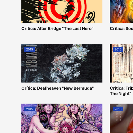
Crítica: Alter Bridge "The Last Hero"
Crítica: S
2015
2015
Crítica: Deafheaven "New Bermuda"
Crítica: Tr
The Night"
2015
2015