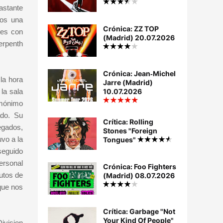
astante
mos una
Crónica: ZZ TOP
ces con
(Madrid) 20.07.2026
erpenth
Crónica: Jean‐Michel
la hora
Jarre (Madrid)
la sala
10.07.2026
omónimo
ado. Su
Crítica: Rolling
egados,
Stones "Foreign
vo a la
Tongues"
 seguido
personal
Crónica: Foo Fighters
utos de
(Madrid) 08.07.2026
que nos
Crítica: Garbage "Not
Your Kind Of People"
ivision