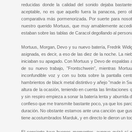
reducidas donde la calidad del sonido dejaba bastant
aceptable, no es que aquello fuera la panacea, pero 
comparativa más pormenorizada. Por suerte para nosotro
nuestro querido Mortuus, que muy amablemente accedió 
estaban sobre las tablas de Caracol degollando al perso
Mortuus, Morgan, Devo y su nuevo batería, Fredrik Widigs
asignada, es decir, a eso de las diez de la noche. La nie
iniciaban su apagado. Con Mortuus y Devo de espaldas a
de su nuevo trabajo, "Frontschwein", mientras Mortu
inconfundible voz y con su bota sobre la pantalla cent
hambrientos de black metal distintivo y añejo "made in 
altura de la ocasión, teniendo en cuenta las limitaciones
y sin respiro empieza a sonar la batería lenta y aburrida
confieso que me transmite bastante poco, ya que los par
duración. No obstante estamos ante una canción que gust
tiene acostumbrados Marduk, y en directo le dieron un to
El concierto tuvo buenos momentos, aunque quizá sí q