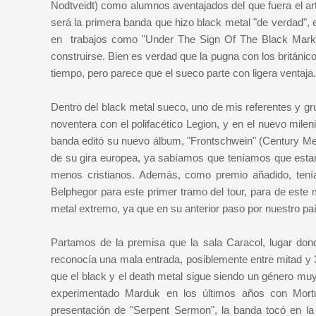
Nodtveidt) como alumnos aventajados del que fuera el ar
será la primera banda que hizo black metal "de verdad", 
en trabajos como "Under The Sign Of The Black Mark" o
construirse. Bien es verdad que la pugna con los británic
tiempo, pero parece que el sueco parte con ligera ventaja.
Dentro del black metal sueco, uno de mis referentes y 
noventera con el polifacético Legion, y en el nuevo mile
banda editó su nuevo álbum, "Frontschwein" (Century Me
de su gira europea, ya sabíamos que teníamos que estar
menos cristianos. Además, como premio añadido, tení
Belphegor para este primer tramo del tour, para de este m
metal extremo, ya que en su anterior paso por nuestro pa
Partamos de la premisa que la sala Caracol, lugar don
reconocía una mala entrada, posiblemente entre mitad y 3
que el black y el death metal sigue siendo un género muy 
experimentado Marduk en los últimos años con Mortu
presentación de "Serpent Sermon", la banda tocó en la