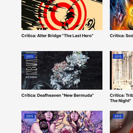
Crítica: Alter Bridge "The Last Hero"
Crítica: S
2015
2015
Crítica: Deafheaven "New Bermuda"
Crítica: Tr
The Night"
2015
2015