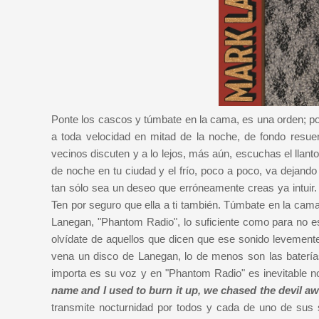
Ponte los cascos y túmbate en la cama, es una orden; p
a toda velocidad en mitad de la noche, de fondo resuen
vecinos discuten y a lo lejos, más aún, escuchas el llant
de noche en tu ciudad y el frío, poco a poco, va dejando
tan sólo sea un deseo que erróneamente creas ya intuir.
Ten por seguro que ella a ti también. Túmbate en la cam
Lanegan, "Phantom Radio", lo suficiente como para no esc
olvídate de aquellos que dicen que ese sonido levement
vena un disco de Lanegan, lo de menos son las baterías o
importa es su voz y en "Phantom Radio" es inevitable no
name and I used to burn it up, we chased the devil a
transmite nocturnidad por todos y cada de uno de sus s