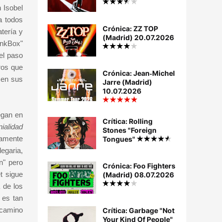
 Isobel
a todos
Crónica: ZZ TOP
tería y
(Madrid) 20.07.2026
unkBox"
el paso
ros que
Crónica: Jean‐Michel
 en sus
Jarre (Madrid)
10.07.2026
egan en
Crítica: Rolling
ialidad
Stones "Foreign
ramente
Tongues"
legaria,
n" pero
Crónica: Foo Fighters
t sigue
(Madrid) 08.07.2026
 de los
 es tan
 camino
Crítica: Garbage "Not
Your Kind Of People"