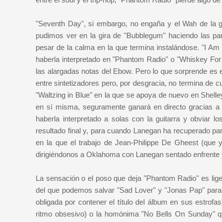
"Seventh Day", si embargo, no engaña y el Wah de la g
pudimos ver en la gira de "Bubblegum" haciendo las par
pesar de la calma en la que termina instalándose. "I A
haberla interpretado en "Phantom Radio" o "Whiskey For
las alargadas notas del Ebow. Pero lo que sorprende es 
entre sintetizadores pero, por desgracia, no termina de 
"Waltzing in Blue" en la que se apoya de nuevo en Shelley
en sí misma, seguramente ganará en directo gracias a s
haberla interpretado a solas con la guitarra y obviar 
resultado final y, para cuando Lanegan ha recuperado part
en la que el trabajo de Jean-Philippe De Gheest (que 
dirigiéndonos a Oklahoma con Lanegan sentado enfrente 
La sensación o el poso que deja "Phantom Radio" es lig
del que podemos salvar "Sad Lover" y "Jonas Pap" para
obligada por contener el título del álbum en sus estro
ritmo obsesivo) o la homónima "No Bells On Sunday" qu