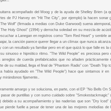
uitarra acompañado del Moog y de la ayuda de Shelley Brien (a q
tes de PJ Harvey en "Hit The City", por ejemplo) la hacen sonar g
m The Wolf" (firmada a medias con Duke Garwood) suena atemporal,
 The Holy Ghost" (1994) y derrocha soledad en su mezcla de acúst
escuchar a Lanegan en registros como "Torn Red Heart" y sentirle a
cuajar, la canción parece querer llegar a un clímax que nunca alcanz
 con un resultado ya familiar pero en el que quizá lo que falle es la
u sinuoso e hipnótico ritmo. "The Wild People" es preciosa pero 
los arreglos de cuerda prefabricados que no añaden prácticamente 
e de su maldad, llega el final de "Phantom Radio" con "Death Trip to
ya había ayudado en "The Wild People") hace que sintamos ir en 
y mirándonos fijamente..
eramente amargo y se soluciona, en parte, con el EP "No Bells On 
 pasar de puntillas y con sumo cuidado sobre "Smokestackmagic" (
fas) debido a su acompañamiento y las naderías que son "Dry Iced" 
e pierde fuelle a pesar de tener una de las mejores melodías de 