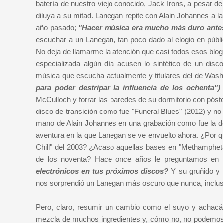
batería de nuestro viejo conocido, Jack Irons, a pesar d
diluya a su mitad. Lanegan repite con Alain Johannes a l
año pasado;
"Hacer música era mucho más duro antes d
escuchar a un Lanegan, tan poco dado al elogio en públi
No deja de llamarme la atención que casi todos esos blog
especializada algún día acusen lo sintético de un dis
música que escucha actualmente y titulares del de Was
para poder destripar la influencia de los ochenta")
McCulloch y forrar las paredes de su dormitorio con pós
disco de transición como fue "Funeral Blues" (2012) y n
mano de Alain Johannes en una grabación como fue la de
aventura en la que Lanegan se ve envuelto ahora. ¿Por 
Chill" del 2003? ¿Acaso aquellas bases en "Methampheta
de los noventa? Hace once años le preguntamos en 
electrónicos en tus próximos discos?
Y su gruñido y 
nos sorprendió un Lanegan más oscuro que nunca, incluso
Pero, claro, resumir un cambio como el suyo y achac
mezcla de muchos ingredientes y, cómo no, no podemos