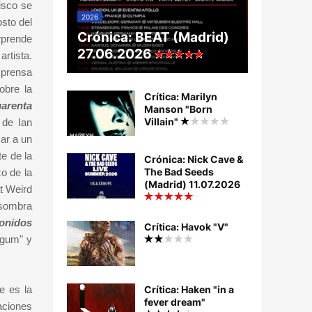
isco se
2026
sto del
Crónica: BEAT (Madrid)
rprende
27.06.2026
rtista.
 prensa
obre la
Crítica: Marilyn
uarenta
Manson "Born
Villain"
 de Ian
ar a un
e de la
Crónica: Nick Cave &
The Bad Seeds
o de la
(Madrid) 11.07.2026
t Weird
 sombra
onidos
Crítica: Havok "V"
egum" y
e es la
Crítica: Haken "in a
fever dream"
aciones