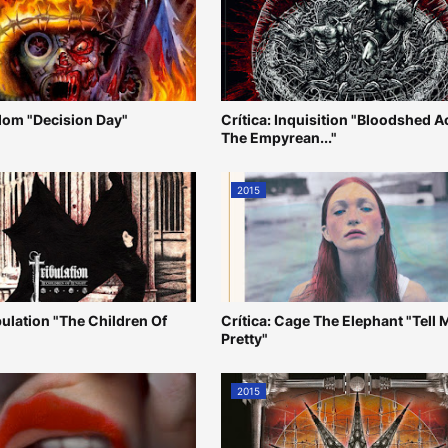
odom "Decision Day"
Crítica: Inquisition "Bloodshed 
The Empyrean..."
2015
ibulation "The Children Of
Crítica: Cage The Elephant "Tell 
Pretty"
2015