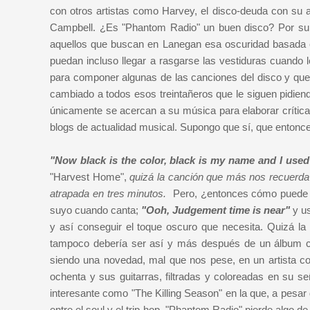
con otros artistas como Harvey, el disco-deuda con su a
Campbell. ¿Es "Phantom Radio" un buen disco? Por sup
aquellos que buscan en Lanegan esa oscuridad basada e
puedan incluso llegar a rasgarse las vestiduras cuando 
para componer algunas de las canciones del disco y que 
cambiado a todos esos treintañeros que le siguen pidie
únicamente se acercan a su música para elaborar crític
blogs de actualidad musical. Supongo que sí, que ento
"Now black is the color, black is my name and I used
"Harvest Home",
quizá la canción que más nos recuerda 
atrapada en tres minutos.
Pero, ¿entonces cómo puede d
suyo cuando canta;
"Ooh, Judgement time is near"
y us
y así conseguir el toque oscuro que necesita. Quizá l
tampoco debería ser así y más después de un álbum co
siendo una novedad, mal que nos pese, en un artista c
ochenta y sus guitarras, filtradas y coloreadas en su 
interesante como "The Killing Season" en la que, a pesar
entre el soul y el trip-hop, "Phantom Radio" pierde algo de 