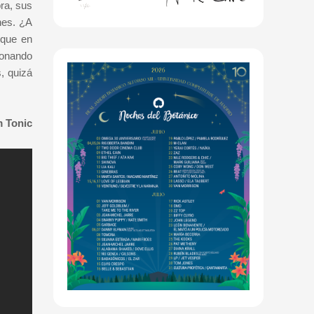
ra, sus
nes. ¿A
 que en
sonando
, quizá
m Tonic