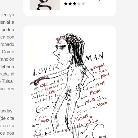
uien ya
enial a
 podría
ica con
rropado
a. Como
 canción
debería
nada al
 Tulsa"
un tren
Sunday"
de cita
(con su
los dos