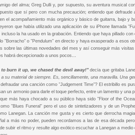
migo del alma; Greg Dulli y, por supuesto, su aventura musical con
uesto que sí pero con mucha precaución; entiendo que defraude 
n el acompañamiento más orgánico y básico de guitarra, bajo y ba
leyeron que había utilizado una aplicación de su iPhone llamada "F
incluso la ha usado en la grabación. Entiendo que haya pillado con 
ndo "Borracho" o "Pendulum" en directo y haya exasperado a esos ot
as sobre las últimas novedades del mes y así conseguir más visitas
nces habrá decepcionado a unos pocos…
 to burn it up, we chased the devil away!"
decía que gritaba Lan
a su material de siempre. Es, sencillamente, una maravilla. Una gen
efraudar una canción como "Judgement Time"? El estribillo es pu
an un armonio para darle el toque perfecto, entre un lamento y una p
a que más haya chocado a su público haya sido "Floor of the Ocea
mo "Blues Funeral" pero el uso de sintetizadores y de un Prophe
omo Lanegan. La canción me gusta y es cierto que derrocha magia
señal a más no poder, pueden recordamos a las de esa década pero
 de subir el ritmo y resulte algo exótico escuchar a Lanegan a medio
gas...