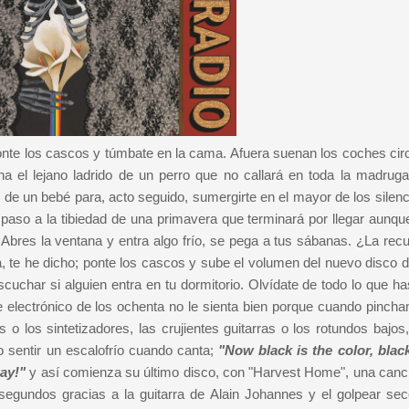
onte los cascos y túmbate en la cama. Afuera suenan los coches cir
a el lejano ladrido de un perro que no callará en toda la madruga
o de un bebé para, acto seguido, sumergirte en el mayor de los silen
 paso a la tibiedad de una primavera que terminará por llegar aunqu
 Abres la ventana y entra algo frío, se pega a tus sábanas. ¿La rec
a, te he dicho; ponte los cascos y sube el volumen del nuevo disco 
uchar si alguien entra en tu dormitorio. Olvídate de todo lo que has
e electrónico de los ochenta no le sienta bien porque cuando pinch
 los sintetizadores, las crujientes guitarras o los rotundos bajos,
 sentir un escalofrío cuando canta;
"Now black is the color, blac
way!"
y así comienza su último disco, con "Harvest Home", una canc
egundos gracias a la guitarra de Alain Johannes y el golpear sec