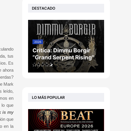
DESTACADO
2026
culando
Crítica: Dimmu Borgir
da, tus
“Grand Serpent Rising”
cios. Es
e ahora
uerdas?
de Mark
 leído,
LO MÁS POPULAR
amos en
 lo que
k is my
ión que
o en la