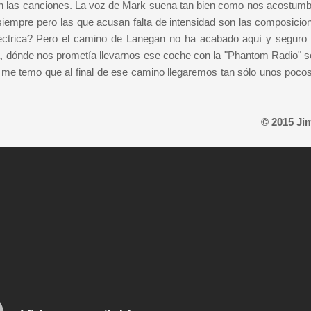
son las canciones. La voz de Mark suena tan bien como nos acostumb
siempre pero las que acusan falta de intensidad son las composicio
ctrica? Pero el camino de Lanegan no ha acabado aquí y seguro
a, dónde nos prometía llevarnos ese coche con la "Phantom Radio" 
o me temo que al final de ese camino llegaremos tan sólo unos pocos
© 2015 Ji