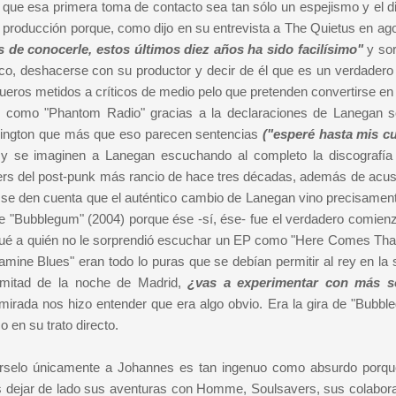
e que esa primera toma de contacto sea tan sólo un espejismo y el d
a producción porque, como dijo en su entrevista a The Quietus en ago
e conocerle, estos últimos diez años ha sido facilísimo"
y so
co, deshacerse con su productor y decir de él que es un verdadero a
ueros metidos a críticos de medio pelo que pretenden convertirse en
co como "Phantom Radio" gracias a la declaraciones de Lanegan s
hington que más que eso parecen sentencias
("esperé hasta mis c
y se imaginen a Lanegan escuchando al completo la discografía
ters del post-punk más rancio de hace tres décadas, además de acus
o se den cuenta que el auténtico cambio de Lanegan vino precisament
 "Bubblegum" (2004) porque ése -sí, ése- fue el verdadero comienz
qué a quién no le sorprendió escuchar un EP como "Here Comes Tha
mine Blues" eran todo lo puras que se debían permitir al rey en la
mitad de la noche de Madrid,
¿vas a experimentar con más s
mirada nos hizo entender que era algo obvio. Era la gira de "Bubbl
 en su trato directo.
árselo únicamente a Johannes es tan ingenuo como absurdo porqu
 dejar de lado sus aventuras con Homme, Soulsavers, sus colabor