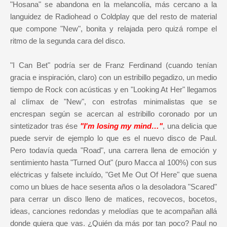
"Hosana" se abandona en la melancolía, más cercano a la
languidez de Radiohead o Coldplay que del resto de material
que compone "New", bonita y relajada pero quizá rompe el
ritmo de la segunda cara del disco.
"I Can Bet" podría ser de Franz Ferdinand (cuando tenían
gracia e inspiración, claro) con un estribillo pegadizo, un medio
tiempo de Rock con acústicas y en "Looking At Her" llegamos
al clímax de "New", con estrofas minimalistas que se
encrespan según se acercan al estribillo coronado por un
sintetizador tras ése
"I'm losing my mind…"
, una delicia que
puede servir de ejemplo lo que es el nuevo disco de Paul.
Pero todavía queda "Road", una carrera llena de emoción y
sentimiento hasta "Turned Out" (puro Macca al 100%) con sus
eléctricas y falsete incluído, "Get Me Out Of Here" que suena
como un blues de hace sesenta años o la desoladora "Scared"
para cerrar un disco lleno de matices, recovecos, bocetos,
ideas, canciones redondas y melodías que te acompañan allá
donde quiera que vas. ¿Quién da más por tan poco? Paul no