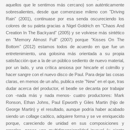
aquellos que le sentimos más cercano) son auténticamente
sobresalientes, desde que comenzase mileno con "Driving
Rain" (2001), continuase por esa senda oscureciendo los
colores de su paleta gracias a Nigel Goldrich en "Chaos And
Creation In The Backyard" (2005) y se volviese más sintético
en "Memory Almost Full" (2007) porque "Kisses On The
Bottom" (2012) estamos todos de acuerdo en que fue un
entretenimiento, una golosina más orientada a su propia
satisfacción que a la de un público sediento de nuevo material,
por un lado, y una crítica ansiosa por hincarle el colmillo y
hacer sangre con el nuevo disco de Paul. Para dejar las cosas
claras, en menos de un año, publica este "New" en el que, tras
dudar acerca del productor, el beatle se decanta por trabajar
con -nada más y nada menos- cuatro productores: Mark
Ronson, Ethan Johns, Paul Epworth y Giles Martin (hijo de
George Martin) y el resultado, aunque podría haber acabado
siendo un collage caótico, adquiere forma y se ve enriquecido
porque, careciendo de unidad en sus composiciones y