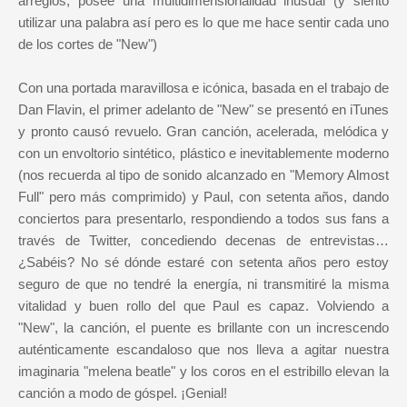
arreglos, posee una multidimensionalidad inusual (y siento
utilizar una palabra así pero es lo que me hace sentir cada uno
de los cortes de "New")
Con una portada maravillosa e icónica, basada en el trabajo de
Dan Flavin, el primer adelanto de "New" se presentó en iTunes
y pronto causó revuelo. Gran canción, acelerada, melódica y
con un envoltorio sintético, plástico e inevitablemente moderno
(nos recuerda al tipo de sonido alcanzado en "Memory Almost
Full" pero más comprimido) y Paul, con setenta años, dando
conciertos para presentarlo, respondiendo a todos sus fans a
través de Twitter, concediendo decenas de entrevistas…
¿Sabéis? No sé dónde estaré con setenta años pero estoy
seguro de que no tendré la energía, ni transmitiré la misma
vitalidad y buen rollo del que Paul es capaz. Volviendo a
"New", la canción, el puente es brillante con un increscendo
auténticamente escandaloso que nos lleva a agitar nuestra
imaginaria "melena beatle" y los coros en el estribillo elevan la
canción a modo de góspel. ¡Genial!