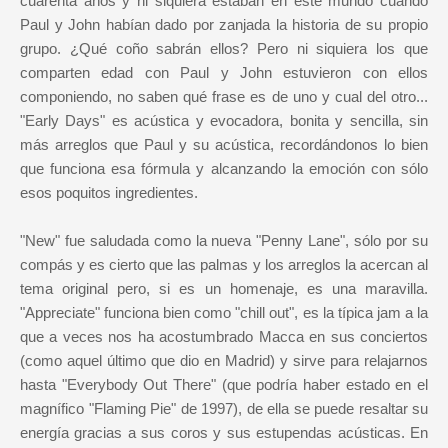
cuarenta años y ni siquiera estaban en este mundo cuando
Paul y John habían dado por zanjada la historia de su propio
grupo. ¿Qué coño sabrán ellos? Pero ni siquiera los que
comparten edad con Paul y John estuvieron con ellos
componiendo, no saben qué frase es de uno y cual del otro...
"Early Days" es acústica y evocadora, bonita y sencilla, sin
más arreglos que Paul y su acústica, recordándonos lo bien
que funciona esa fórmula y alcanzando la emoción con sólo
esos poquitos ingredientes.
"New" fue saludada como la nueva "Penny Lane", sólo por su
compás y es cierto que las palmas y los arreglos la acercan al
tema original pero, si es un homenaje, es una maravilla.
"Appreciate" funciona bien como "chill out", es la típica jam a la
que a veces nos ha acostumbrado Macca en sus conciertos
(como aquel último que dio en Madrid) y sirve para relajarnos
hasta "Everybody Out There" (que podría haber estado en el
magnífico "Flaming Pie" de 1997), de ella se puede resaltar su
energía gracias a sus coros y sus estupendas acústicas. En