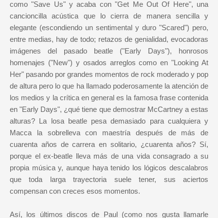
como "Save Us" y acaba con "Get Me Out Of Here", una
cancioncilla acústica que lo cierra de manera sencilla y
elegante (escondiendo un sentimental y duro "Scared") pero,
entre medias, hay de todo; retazos de genialidad, evocadoras
imágenes del pasado beatle ("Early Days"), honrosos
homenajes ("New") y osados arreglos como en "Looking At
Her" pasando por grandes momentos de rock moderado y pop
de altura pero lo que ha llamado poderosamente la atención de
los medios y la crítica en general es la famosa frase contenida
en "Early Days", ¿qué tiene que demostrar McCartney a estas
alturas? La losa beatle pesa demasiado para cualquiera y
Macca la sobrelleva con maestría después de más de
cuarenta años de carrera en solitario, ¿cuarenta años? Sí,
porque el ex-beatle lleva más de una vida consagrado a su
propia música y, aunque haya tenido los lógicos descalabros
que toda larga trayectoria suele tener, sus aciertos
compensan con creces esos momentos.
Así, los últimos discos de Paul (como nos gusta llamarle