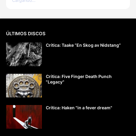
Cargando...
ÚLTIMOS DISCOS
Crítica: Taake “En Skog av Nidstang”
Crítica: Five Finger Death Punch
"Legacy"
Crítica: Haken "in a fever dream"