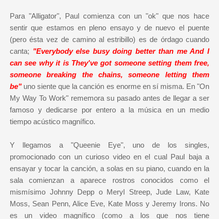
Para "Alligator", Paul comienza con un "ok" que nos hace
sentir que estamos en pleno ensayo y de nuevo el puente
(pero ésta vez de camino al estribillo) es de órdago cuando
canta;
"Everybody else busy doing better than me And I
can see why it is They've got someone setting them free,
someone breaking the chains, someone letting them
be"
uno siente que la canción es enorme en sí misma. En "On
My Way To Work" rememora su pasado antes de llegar a ser
famoso y dedicarse por entero a la música en un medio
tiempo acústico magnífico.
Y llegamos a "Queenie Eye", uno de los singles,
promocionado con un curioso video en el cual Paul baja a
ensayar y tocar la canción, a solas en su piano, cuando en la
sala comienzan a aparece rostros conocidos como el
mismísimo Johnny Depp o Meryl Streep, Jude Law, Kate
Moss, Sean Penn, Alice Eve, Kate Moss y Jeremy Irons. No
es un video magnífico (como a los que nos tiene