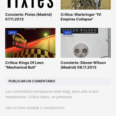
Concierto: Pixies (Madrid)
Crítica: Warbringer "IV:
07.11.2013
Empires Collapse"
2013
2013
Crítica: Kings Of Leon
Concierto: Steven Wilson
"Mechanical Bull"
(Madrid) 08.11.2013
PUBLICAR UN COMENTARIO
Los comentarios enriquecen este blog, pero sólo si son
respetuosos. Critica ideas, no personas.
Usa un tono amable y constructivo.