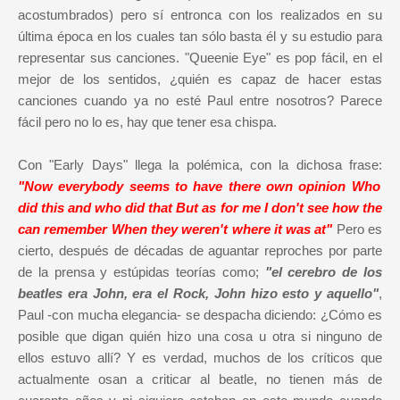
acostumbrados) pero sí entronca con los realizados en su
última época en los cuales tan sólo basta él y su estudio para
representar sus canciones. "Queenie Eye" es pop fácil, en el
mejor de los sentidos, ¿quién es capaz de hacer estas
canciones cuando ya no esté Paul entre nosotros? Parece
fácil pero no lo es, hay que tener esa chispa.
Con "Early Days" llega la polémica, con la dichosa frase:
"Now everybody seems to have there own opinion Who
did this and who did that But as for me I don't see how the
can remember When they weren't where it was at"
Pero es
cierto, después de décadas de aguantar reproches por parte
de la prensa y estúpidas teorías como;
"el cerebro de los
beatles era John, era el Rock, John hizo esto y aquello"
,
Paul -con mucha elegancia- se despacha diciendo: ¿Cómo es
posible que digan quién hizo una cosa u otra si ninguno de
ellos estuvo allí? Y es verdad, muchos de los críticos que
actualmente osan a criticar al beatle, no tienen más de