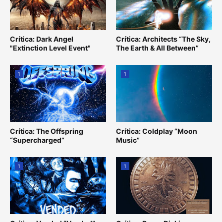
Crítica: Dark Angel
Crítica: Architects “The Sky,
"Extinction Level Event"
The Earth & All Between”
1
1
Crítica: The Offspring
Crítica: Coldplay “Moon
“Supercharged”
Music”
1
1