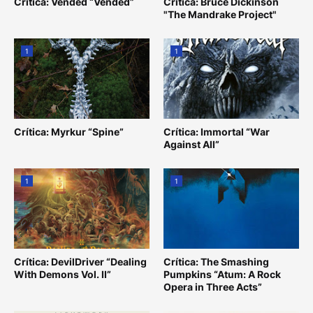
Crítica: Vended “Vended”
Crítica: Bruce Dickinson
"The Mandrake Project"
1
1
Crítica: Myrkur “Spine”
Crítica: Immortal “War
Against All”
1
1
Crítica: DevilDriver “Dealing
Crítica: The Smashing
With Demons Vol. II”
Pumpkins “Atum: A Rock
Opera in Three Acts”