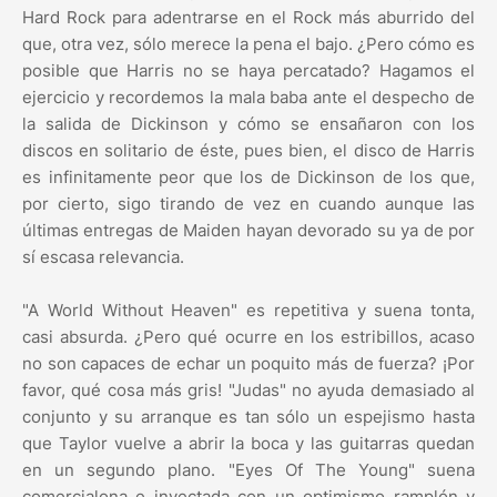
Hard Rock para adentrarse en el Rock más aburrido del
que, otra vez, sólo merece la pena el bajo. ¿Pero cómo es
posible que Harris no se haya percatado? Hagamos el
ejercicio y recordemos la mala baba ante el despecho de
la salida de Dickinson y cómo se ensañaron con los
discos en solitario de éste, pues bien, el disco de Harris
es infinitamente peor que los de Dickinson de los que,
por cierto, sigo tirando de vez en cuando aunque las
últimas entregas de Maiden hayan devorado su ya de por
sí escasa relevancia.
"A World Without Heaven" es repetitiva y suena tonta,
casi absurda. ¿Pero qué ocurre en los estribillos, acaso
no son capaces de echar un poquito más de fuerza? ¡Por
favor, qué cosa más gris! "Judas" no ayuda demasiado al
conjunto y su arranque es tan sólo un espejismo hasta
que Taylor vuelve a abrir la boca y las guitarras quedan
en un segundo plano. "Eyes Of The Young" suena
comercialona e inyectada con un optimismo ramplón y