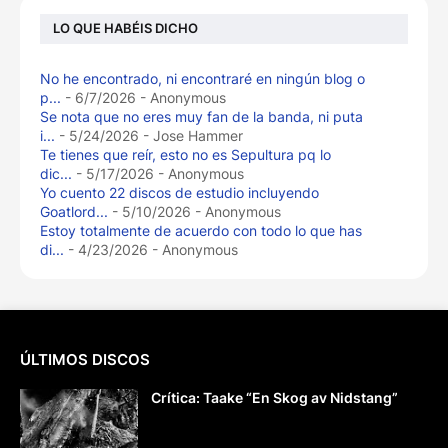
LO QUE HABÉIS DICHO
No he encontrado, ni encontraré en ningún blog o
p...
- 6/7/2026
- Anonymous
Se nota que no eres muy fan de la banda, ni puta
i...
- 5/24/2026
- Jose Hammer
Te tienes que reír, esto no es Sepultura pq lo
dic...
- 5/17/2026
- Anonymous
Yo cuento 22 discos de estudio incluyendo
Goatlord...
- 5/10/2026
- Anonymous
Estoy totalmente de acuerdo con todo lo que has
di...
- 4/23/2026
- Anonymous
ÚLTIMOS DISCOS
Crítica: Taake “En Skog av Nidstang”