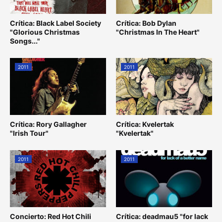
Crítica: Black Label Society
Crítica: Bob Dylan
"Glorious Christmas
"Christmas In The Heart"
Songs..."
2011
2011
Crítica: Rory Gallagher
Crítica: Kvelertak
"Irish Tour"
"Kvelertak"
2011
2011
Concierto: Red Hot Chili
Crítica: deadmau5 "for lack