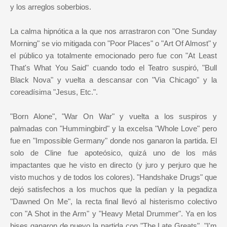
y los arreglos soberbios.
La calma hipnótica a la que nos arrastraron con "One Sunday
Morning" se vio mitigada con "Poor Places" o "Art Of Almost" y
el público ya totalmente emocionado pero fue con "At Least
That's What You Said" cuando todo el Teatro suspiró, "Bull
Black Nova" y vuelta a descansar con "Via Chicago" y la
coreadísima "Jesus, Etc.".
"Born Alone", "War On War" y vuelta a los suspiros y
palmadas con "Hummingbird" y la excelsa "Whole Love" pero
fue en "Impossible Germany" donde nos ganaron la partida. El
solo de Cline fue apoteósico, quizá uno de los más
impactantes que he visto en directo (y juro y perjuro que he
visto muchos y de todos los colores). "Handshake Drugs" que
dejó satisfechos a los muchos que la pedían y la pegadiza
"Dawned On Me", la recta final llevó al histerismo colectivo
con "A Shot in the Arm" y "Heavy Metal Drummer". Ya en los
bises ganaron de nuevo la partida con "The Late Greats", "I'm