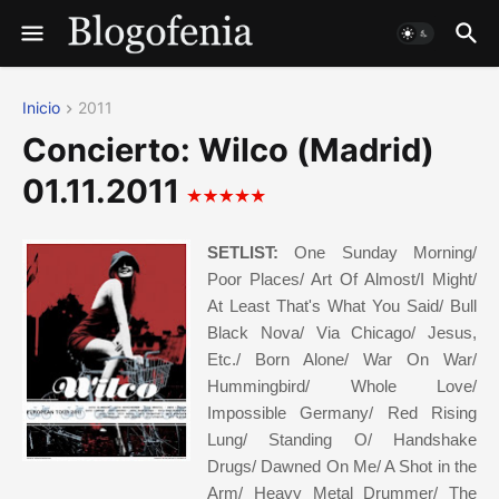
Inicio
2011
Concierto: Wilco (Madrid)
01.11.2011
SETLIST:
One Sunday Morning/
Poor Places/ Art Of Almost/I Might/
At Least That's What You Said/ Bull
Black Nova/ Via Chicago/ Jesus,
Etc./ Born Alone/ War On War/
Hummingbird/ Whole Love/
Impossible Germany/ Red Rising
Lung/ Standing O/ Handshake
Drugs/ Dawned On Me/ A Shot in the
Arm/ Heavy Metal Drummer/ The