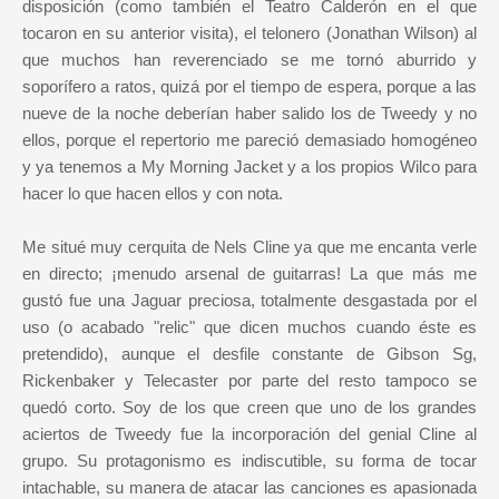
disposición (como también el Teatro Calderón en el que
tocaron en su anterior visita), el telonero (Jonathan Wilson) al
que muchos han reverenciado se me tornó aburrido y
soporífero a ratos, quizá por el tiempo de espera, porque a las
nueve de la noche deberían haber salido los de Tweedy y no
ellos, porque el repertorio me pareció demasiado homogéneo
y ya tenemos a My Morning Jacket y a los propios Wilco para
hacer lo que hacen ellos y con nota.
Me situé muy cerquita de Nels Cline ya que me encanta verle
en directo; ¡menudo arsenal de guitarras! La que más me
gustó fue una Jaguar preciosa, totalmente desgastada por el
uso (o acabado "relic" que dicen muchos cuando éste es
pretendido), aunque el desfile constante de Gibson Sg,
Rickenbaker y Telecaster por parte del resto tampoco se
quedó corto. Soy de los que creen que uno de los grandes
aciertos de Tweedy fue la incorporación del genial Cline al
grupo. Su protagonismo es indiscutible, su forma de tocar
intachable, su manera de atacar las canciones es apasionada