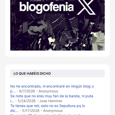
LO QUE HABÉIS DICHO
No he encontrado, ni encontraré en ningún blog o
p...
- 6/7/2026
- Anonymous
Se nota que no eres muy fan de la banda, ni puta
i...
- 5/24/2026
- Jose Hammer
Te tienes que reír, esto no es Sepultura pq lo
dic...
- 5/17/2026
- Anonymous