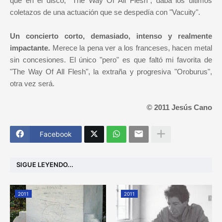
que en el disco, "The Way Of All Flesh", daba los últimos
coletazos de una actuación que se despedía con "Vacuity".
Un concierto corto, demasiado, intenso y realmente
impactante.
Merece la pena ver a los franceses, hacen metal
sin concesiones. El único "pero" es que faltó mi favorita de
"The Way Of All Flesh", la extraña y progresiva "Oroburus",
otra vez será.
© 2011 Jesús Cano
Facebook
SIGUE LEYENDO...
2011
2011