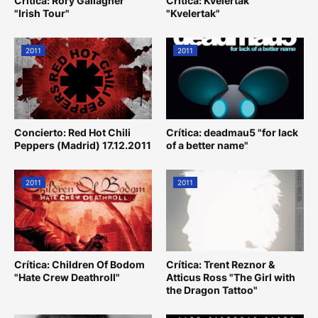
Crítica: Rory Gallagher
Crítica: Kvelertak
"Irish Tour"
"Kvelertak"
2011
2011
Concierto: Red Hot Chili
Crítica: deadmau5 "for lack
Peppers (Madrid) 17.12.2011
of a better name"
2011
2011
Crítica: Children Of Bodom
Crítica: Trent Reznor &
"Hate Crew Deathroll"
Atticus Ross "The Girl with
the Dragon Tattoo"