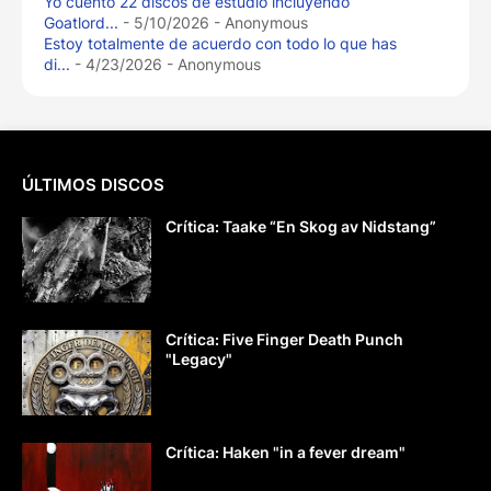
Yo cuento 22 discos de estudio incluyendo
Goatlord...
- 5/10/2026
- Anonymous
Estoy totalmente de acuerdo con todo lo que has
di...
- 4/23/2026
- Anonymous
ÚLTIMOS DISCOS
Crítica: Taake “En Skog av Nidstang”
Crítica: Five Finger Death Punch
"Legacy"
Crítica: Haken "in a fever dream"