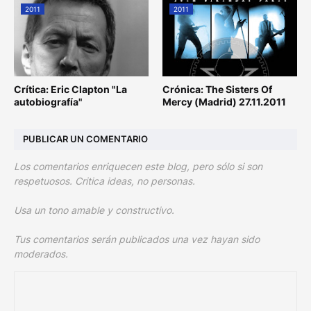
2011
2011
Crítica: Eric Clapton "La
Crónica: The Sisters Of
autobiografía"
Mercy (Madrid) 27.11.2011
PUBLICAR UN COMENTARIO
Los comentarios enriquecen este blog, pero sólo si son
respetuosos. Critica ideas, no personas.
Usa un tono amable y constructivo.
Tus comentarios serán publicados una vez hayan sido
moderados.