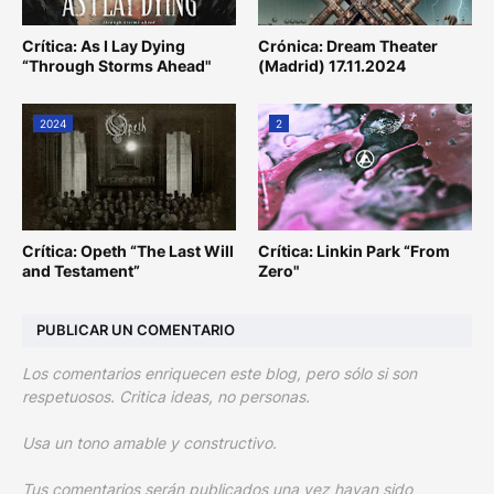
Crítica: As I Lay Dying
Crónica: Dream Theater
“Through Storms Ahead"
(Madrid) 17.11.2024
2024
2
Crítica: Opeth “The Last Will
Crítica: Linkin Park “From
and Testament”
Zero"
PUBLICAR UN COMENTARIO
Los comentarios enriquecen este blog, pero sólo si son
respetuosos. Critica ideas, no personas.
Usa un tono amable y constructivo.
Tus comentarios serán publicados una vez hayan sido