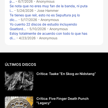
p...
- 6/7/2026
- Anonymous
Se nota que no eres muy fan de la banda, ni puta
i...
- 5/24/2026
- Jose Hammer
Te tienes que reír, esto no es Sepultura pq lo
dic...
- 5/17/2026
- Anonymous
Yo cuento 22 discos de estudio incluyendo
Goatlord...
- 5/10/2026
- Anonymous
Estoy totalmente de acuerdo con todo lo que has
di...
- 4/23/2026
- Anonymous
ÚLTIMOS DISCOS
Crítica: Taake “En Skog av Nidstang”
Crítica: Five Finger Death Punch
"Legacy"