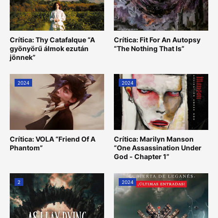
Crítica: Thy Catafalque “A
Crítica: Fit For An Autopsy
gyönyörű álmok ezután
“The Nothing That Is”
jönnek”
2024
2024
Crítica: VOLA “Friend Of A
Crítica: Marilyn Manson
Phantom”
“One Assassination Under
God - Chapter 1”
2
2024