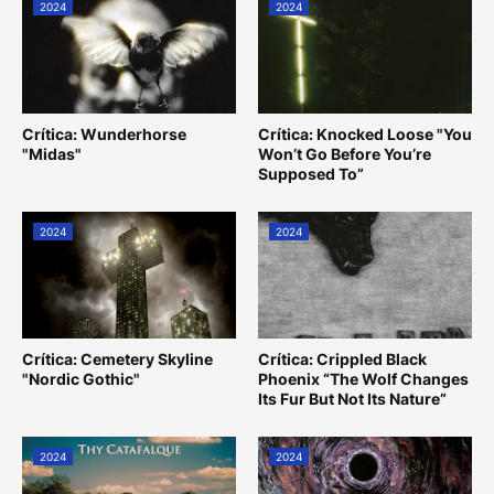
2024
2024
Crítica: Wunderhorse
Crítica: Knocked Loose "You
"Midas"
Won’t Go Before You’re
Supposed To”
2024
2024
Crítica: Cemetery Skyline
Crítica: Crippled Black
"Nordic Gothic"
Phoenix “The Wolf Changes
Its Fur But Not Its Nature”
2024
2024