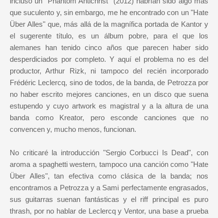
incluso un "Phantom Antichrist" (2012) habrían sido algo más
que suculento y, sin embargo, me he encontrado con un "Hate
Über Alles" que, más allá de la magnífica portada de Kantor y
el sugerente título, es un álbum pobre, para el que los
alemanes han tenido cinco años que parecen haber sido
desperdiciados por completo. Y aquí el problema no es del
productor, Arthur Rizk, ni tampoco del recién incorporado
Frédéric Leclercq, sino de todos, de la banda, de Petrozza por
no haber escrito mejores canciones, en un disco que suena
estupendo y cuyo artwork es magistral y a la altura de una
banda como Kreator, pero esconde canciones que no
convencen y, mucho menos, funcionan.
No criticaré la introducción "Sergio Corbucci Is Dead", con
aroma a spaghetti western, tampoco una canción como "Hate
Über Alles", tan efectiva como clásica de la banda; nos
encontramos a Petrozza y a Sami perfectamente engrasados,
sus guitarras suenan fantásticas y el riff principal es puro
thrash, por no hablar de Leclercq y Ventor, una base a prueba