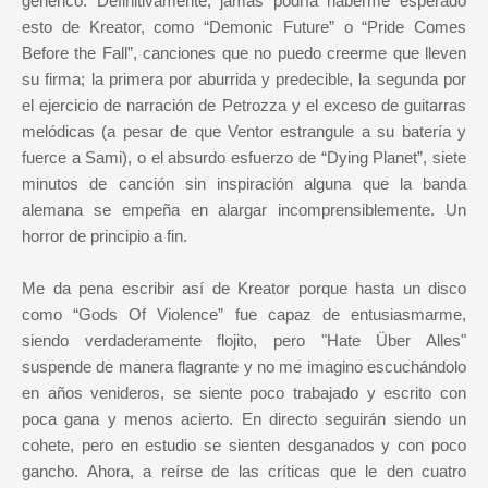
genérico. Definitivamente, jamás podría haberme esperado
esto de Kreator, como “Demonic Future” o “Pride Comes
Before the Fall”, canciones que no puedo creerme que lleven
su firma; la primera por aburrida y predecible, la segunda por
el ejercicio de narración de Petrozza y el exceso de guitarras
melódicas (a pesar de que Ventor estrangule a su batería y
fuerce a Sami), o el absurdo esfuerzo de “Dying Planet”, siete
minutos de canción sin inspiración alguna que la banda
alemana se empeña en alargar incomprensiblemente. Un
horror de principio a fin.
Me da pena escribir así de Kreator porque hasta un disco
como “Gods Of Violence” fue capaz de entusiasmarme,
siendo verdaderamente flojito, pero "Hate Über Alles"
suspende de manera flagrante y no me imagino escuchándolo
en años venideros, se siente poco trabajado y escrito con
poca gana y menos acierto. En directo seguirán siendo un
cohete, pero en estudio se sienten desganados y con poco
gancho. Ahora, a reírse de las críticas que le den cuatro