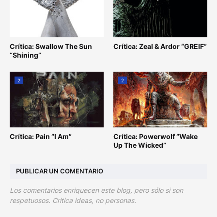
Crítica: Swallow The Sun
Crítica: Zeal & Ardor “GREIF”
“Shining”
2
2
Crítica: Pain “I Am”
Crítica: Powerwolf “Wake
Up The Wicked”
PUBLICAR UN COMENTARIO
Los comentarios enriquecen este blog, pero sólo si son
respetuosos. Critica ideas, no personas.