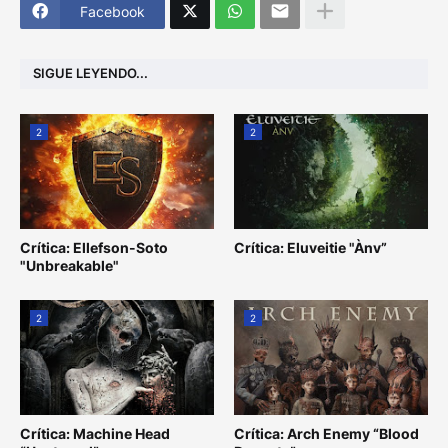
Facebook
SIGUE LEYENDO...
2
2
Crítica: Ellefson-Soto
Crítica: Eluveitie "Ànv”
"Unbreakable"
2
2
Crítica: Machine Head
Crítica: Arch Enemy “Blood