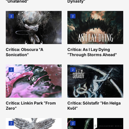
“Unatøned”
Dynasty”
2
2
Crítica: Obscura "A
Crítica: As I Lay Dying
Sonication"
“Through Storms Ahead"
2
2
Crítica: Linkin Park “From
Crítica: Sólstafir “Hin Helga
Zero"
Kvöl”
2
2