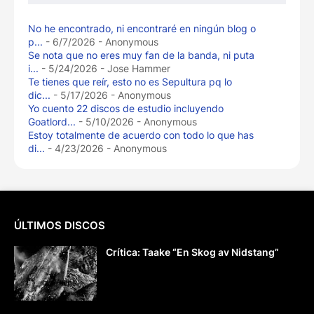
No he encontrado, ni encontraré en ningún blog o
p...
- 6/7/2026
- Anonymous
Se nota que no eres muy fan de la banda, ni puta
i...
- 5/24/2026
- Jose Hammer
Te tienes que reír, esto no es Sepultura pq lo
dic...
- 5/17/2026
- Anonymous
Yo cuento 22 discos de estudio incluyendo
Goatlord...
- 5/10/2026
- Anonymous
Estoy totalmente de acuerdo con todo lo que has
di...
- 4/23/2026
- Anonymous
ÚLTIMOS DISCOS
Crítica: Taake “En Skog av Nidstang”